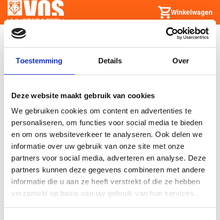
Winkelwagen
credit_card
Bestelling
Toestemming
Details
Over
Er is een probleem opgetreden met de betaling.
Probeer het nogmaals of neem contact met ons op.
Deze website maakt gebruik van cookies
We gebruiken cookies om content en advertenties te
personaliseren, om functies voor social media te bieden
en om ons websiteverkeer te analyseren. Ook delen we
informatie over uw gebruik van onze site met onze
partners voor social media, adverteren en analyse. Deze
partners kunnen deze gegevens combineren met andere
informatie die u aan ze heeft verstrekt of die ze hebben
verzameld op basis van uw gebruik van hun services.