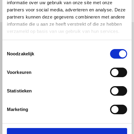
check_circle
informatie over uw gebruik van onze site met onze
Klanten geven Vos Kunststoffen een
9,0/10
na
2663 beoordelingen
check_circle
2-5
dagen levertijd
Rechthoek
partners voor social media, adverteren en analyse. Deze
partners kunnen deze gegevens combineren met andere
informatie die u aan ze heeft verstrekt of die ze hebben
verzameld op basis van uw gebruik van hun services.
Ovaal
Kunststof
Technische kunststoffen
Toestemmingsselectie
Plexiglas
HDPE platen
Noodzakelijk
Gekleurd plexiglas
HMPE plaat
Polycarbonaat platen
Polypropyleen platen
Cirkel
Kunststof voorzetramen
Kunststof platen
Overig
Voorkeuren
PVC platen
Hard PVC plaat
Gevelbekleding
Geschuimd PVC plaat
Sandwichpanelen
HPL platen
Afsnede
Statistieken
Akoestiche panelen
Trespa
Staf, buis en profiel
Dibond
Marketing