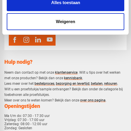
Alles toestaan
map
Veensesteeg 8, 4264 KG Veen
phone_enabled
0416 75 02 55
Weigeren
mail
info@voskunststoffen.nl
Hulp nodig?
Neem dan contact op met onze
klantenservice
. Wilt u tips over het werken
met onze producten? Bekijk dan onze
kennisbank
.
​Lees meer over het
bestelproces
,
bezorging en levertijd
,
betalen
,
retouren
.​
​Wilt u een proefstukje/sample ontvangen? Bekijk dan onder de categorie bij
toebehoren alle proefstukjes.
​​Meer over ons te weten komen? Bekijk dan onze
over ons pagina
.
Openingstijden
Ma t/m do:
07:30 - 17:30 uur
Vrijdag:
07:30 - 17:00 uur
Zaterdag:
08:00 - 12:00 uur
Zondag:
Gesloten