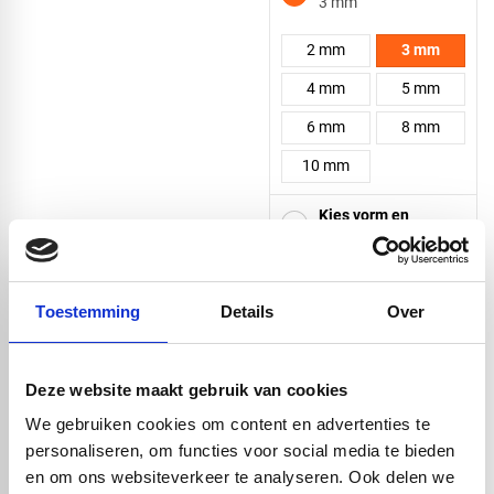
3 mm
2 mm
3 mm
4 mm
5 mm
6 mm
8 mm
10 mm
Kies vorm en
afmeting
Zeer licht van gewicht (0,5/0,6
gr cm/3)
Toestemming
Details
Over
Makkelijk te bewerken met
Vierkant
handgereedschap
Binnen en buiten toepasbaar
Deze website maakt gebruik van cookies
Door en door gekleurd
We gebruiken cookies om content en advertenties te
Driehoek
personaliseren, om functies voor social media te bieden
en om ons websiteverkeer te analyseren. Ook delen we
check_circle
Vanaf
€ 750,-
gratis bezorgd