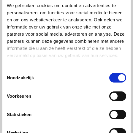
Sandwichpaneel - RAL9001 - toplaag 1.5mm -
We gebruiken cookies om content en advertenties te
3000 x 1500 x 24mm
personaliseren, om functies voor social media te bieden
€ 379,06
en om ons websiteverkeer te analyseren. Ook delen we
informatie over uw gebruik van onze site met onze
partners voor social media, adverteren en analyse. Deze
partners kunnen deze gegevens combineren met andere
Wat zijn sandwichpanelen?
informatie die u aan ze heeft verstrekt of die ze hebben
Sandwichpanelen zijn opgebouwd uit twee harde toplagen met
verzameld op basis van uw gebruik van hun services.
daartussen een isolerende kern van hoogwaardig geschuimd
kunststof. De kern zorgt voor een thermische en akoestische
isolatie, terwijl de buitenlagen stevigheid bieden en een strakke
Toestemmingsselectie
afwerking.
Noodzakelijk
Voordelen van onze sandwichpanelen
Voorkeuren
De sandwichpanelen zijn ontwikkeld met oog op duurzaamheid, en
gebruiksgemak:
Zeer goede isolatie
Statistieken
Lichtgewicht
Weerstbestendig en duurzaam
Marketing