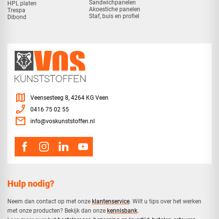
Sandwichpanelen
HPL platen
Akoestiche panelen
Trespa
Staf, buis en profiel
Dibond
map
Veensesteeg 8, 4264 KG Veen
phone_enabled
0416 75 02 55
mail
info@voskunststoffen.nl
Hulp nodig?
Neem dan contact op met onze
klantenservice
. Wilt u tips over het werken
met onze producten? Bekijk dan onze
kennisbank
.