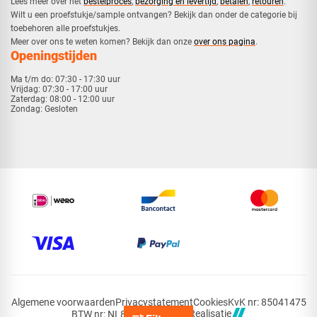
​Lees meer over het
bestelproces
,
bezorging en levertijd
,
betalen
,
retouren
.​
​Wilt u een proefstukje/sample ontvangen? Bekijk dan onder de categorie bij
toebehoren alle proefstukjes.
​​Meer over ons te weten komen? Bekijk dan onze
over ons pagina
.
Openingstijden
Ma t/m do:
07:30 - 17:30 uur
Vrijdag:
07:30 - 17:00 uur
Zaterdag:
08:00 - 12:00 uur
Zondag:
Gesloten
Algemene voorwaarden
Privacystatement
Cookies
KvK nr: 85041475
Realisatie
BTW nr: NL863483902B01