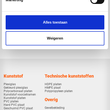
Veelzijdige toepassingen
Waarom kiezen voor sandwichpanelen van
Vos Kunststoffen?
Alles toestaan
Bij ons staat kwaliteit en service voorop. Onze sandwichpanelen
worden geleverd met duidelijke specificaties en snelle levertijden. Of
het gaat om een klein renovatieproject of een grootschalige bouw,
Weigeren
wij denken graag met u mee voor de beste oplossing en prijs.
Kunststof
Technische kunststoffen
Plexiglas
HDPE platen
Gekleurd plexiglas
HMPE plaat
Polycarbonaat platen
Polypropyleen platen
Kunststof voorzetramen
Kunststof platen
Overig
PVC platen
Hard PVC plaat
Gevelbekleding
Geschuimd PVC plaat