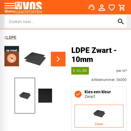
support_agent
Menu
LDPE
LDPE Zwart -
10mm
per m²
€ 41,66
Artikelnummer: 56000
Kies een kleur
Zwart
Zwart