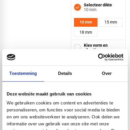
Selecteer dikte
10 mm
10 mm
15 mm
18 mm
Kies vorm en
afmeting
Deze platen zijn gemaakt van
gerecycled materiaal en hebben
Toestemming
Details
Over
krassen en oneffenheden. Om die
Vierkant
reden zijn ze
niet
bedoeld als
zichtwerk.
Deze website maakt gebruik van cookies
Driehoek
We gebruiken cookies om content en advertenties te
personaliseren, om functies voor social media te bieden
check_circle
Vanaf
€ 750,-
gratis bezorgd
check_circle
Klanten geven Vos Kunststoffen een
9,0/10
na
2662 beoordelingen
en om ons websiteverkeer te analyseren. Ook delen we
check_circle
2-5
dagen levertijd
informatie over uw gebruik van onze site met onze
Rechthoek