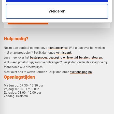
mail
info@voskunststoffen.nl
Weigeren
Hulp nodig?
Neem dan contact op met onze
klantenservice
. Wilt u tips over het werken
met onze producten? Bekijk dan onze
kennisbank
.
​Lees meer over het
bestelproces
,
bezorging en levertijd
,
betalen
,
retouren
.​
​Wilt u een proefstukje/sample ontvangen? Bekijk dan onder de categorie bij
toebehoren alle proefstukjes.
​​Meer over ons te weten komen? Bekijk dan onze
over ons pagina
.
Openingstijden
Ma t/m do:
07:30 - 17:30 uur
Vrijdag:
07:30 - 17:00 uur
Zaterdag:
08:00 - 12:00 uur
Zondag:
Gesloten