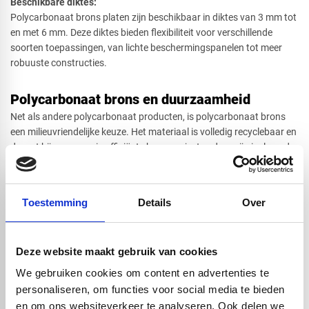
Beschikbare diktes:
Polycarbonaat brons platen zijn beschikbaar in diktes van 3 mm tot
en met 6 mm. Deze diktes bieden flexibiliteit voor verschillende
soorten toepassingen, van lichte beschermingspanelen tot meer
robuuste constructies.
Polycarbonaat brons en duurzaamheid
Net als andere polycarbonaat producten, is polycarbonaat brons
een milieuvriendelijke keuze. Het materiaal is volledig recyclebaar en
draagt bij aan energie-efficiënte bouwprojecten door zijn isolerende
eigenschappen. Daarnaast zorgt de lange levensduur ervoor dat
vervangingen minder frequent nodig zijn, wat de ecologische
voetafdruk van een project verkleint.
Toestemming
Details
Over
Bestel polycarbonaat brons op maat en binnen enkele werkdagen
heeft u de bestelling in huis. De kunststof platen worden gratis op
Deze website maakt gebruik van cookies
maat gezaagd en er worden geen reststukken geleverd. Op beide
zijden van de plaat is een beschermfolie aangebracht.
We gebruiken cookies om content en advertenties te
Technische eigenschappen van Polycarbonaat
personaliseren, om functies voor social media te bieden
250x sterker dan gewoon glas
en om ons websiteverkeer te analyseren. Ook delen we