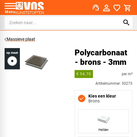
support_agent
Menu
Massieve plaat
Polycarbonaat
- brons - 3mm
per m²
€ 54,70
Artikelnummer: 50275
Kies een kleur
Brons
Helder