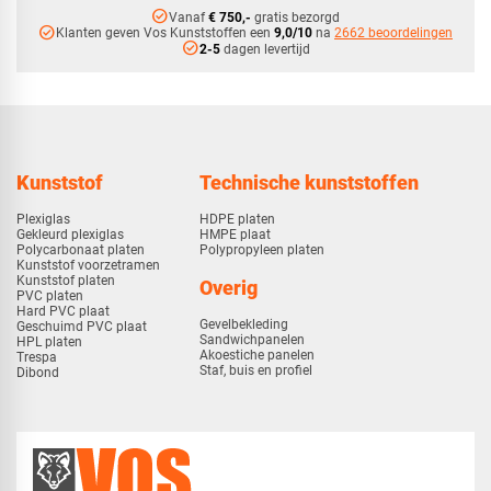
check_circle
Vanaf
€ 750,-
gratis bezorgd
check_circle
Klanten geven Vos Kunststoffen een
9,0/10
na
2662 beoordelingen
check_circle
2-5
dagen levertijd
Kunststof
Technische kunststoffen
Plexiglas
HDPE platen
Gekleurd plexiglas
HMPE plaat
Polycarbonaat platen
Polypropyleen platen
Kunststof voorzetramen
Kunststof platen
Overig
PVC platen
Hard PVC plaat
Gevelbekleding
Geschuimd PVC plaat
Sandwichpanelen
HPL platen
Akoestiche panelen
Trespa
Staf, buis en profiel
Dibond