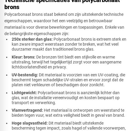
Technische specificaties van polycarbonaat
brons
Polycarbonaat brons staat bekend om zijn uitstekende technische
eigenschappen, waardoor het een veelzijdig en betrouwbaar
materiaal is voor diverse bewerkingen en toepassingen. Enkele van
de belangrijkste eigenschappen zijn:
250x sterker dan glas:
Polycarbonaat brons is extreem sterk en
kan zware impact weerstaan zonder te breken, wat het veel
duurzamer maakt dan traditioneel brons glas.
Kleur: brons:
De bronzen tint biedt een stijlvolle en warme
uitstraling, terwijl het tegelijkertijd zorgt voor een aangename
lichtdoorlatendheid en privacy.
UV-bestendig:
Dit materiaal is voorzien van een UV-coating, die
beschermt tegen schadelijke UV-stralen en ervoor zorgt dat de
platen niet verkleuren of beschadigen door zonlicht.
Lichtgewicht:
Polycarbonaat brons is aanzienlijk lichter dan
glas, wat de installatie vereenvoudigt en kosten bespaart op
transport en verwerking.
Vlamvertragend:
Het materiaal is ontworpen om weerstand te
bieden tegen vuur, wat extra veiligheid biedt in geval van brand.
Hoge slagvastheid:
Dit materiaal biedt uitstekende
bescherming tegen impact, zoals hagel of vallende voorwerpen,