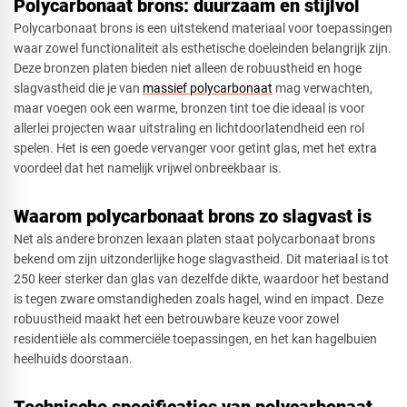
Polycarbonaat brons: duurzaam en stijlvol
Polycarbonaat brons is een uitstekend materiaal voor toepassingen
waar zowel functionaliteit als esthetische doeleinden belangrijk zijn.
Deze bronzen platen bieden niet alleen de robuustheid en hoge
Driehoek
slagvastheid die je van
massief polycarbonaat
mag verwachten,
maar voegen ook een warme, bronzen tint toe die ideaal is voor
allerlei projecten waar uitstraling en lichtdoorlatendheid een rol
spelen. Het is een goede vervanger voor getint glas, met het extra
Rechthoek
voordeel dat het namelijk vrijwel onbreekbaar is.
Waarom polycarbonaat brons zo slagvast is
Ovaal
Net als andere bronzen lexaan platen staat polycarbonaat brons
bekend om zijn uitzonderlijke hoge slagvastheid. Dit materiaal is tot
250 keer sterker dan glas van dezelfde dikte, waardoor het bestand
is tegen zware omstandigheden zoals hagel, wind en impact. Deze
Cirkel
robuustheid maakt het een betrouwbare keuze voor zowel
residentiële als commerciële toepassingen, en het kan hagelbuien
heelhuids doorstaan.
Afsnede