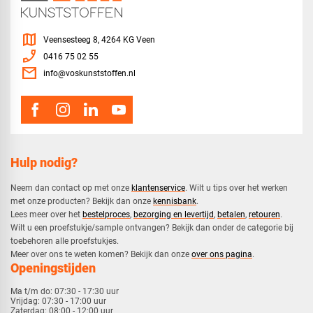
map
Veensesteeg 8, 4264 KG Veen
phone_enabled
0416 75 02 55
mail
info@voskunststoffen.nl
Hulp nodig?
Neem dan contact op met onze
klantenservice
. Wilt u tips over het werken
met onze producten? Bekijk dan onze
kennisbank
.
​Lees meer over het
bestelproces
,
bezorging en levertijd
,
betalen
,
retouren
.​
​Wilt u een proefstukje/sample ontvangen? Bekijk dan onder de categorie bij
toebehoren alle proefstukjes.
​​Meer over ons te weten komen? Bekijk dan onze
over ons pagina
.
Openingstijden
Ma t/m do:
07:30 - 17:30 uur
Vrijdag:
07:30 - 17:00 uur
Zaterdag:
08:00 - 12:00 uur