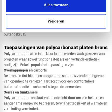
bronzen platen
Alles toestaan
Polycarbonaat brons is uv bestendig en behandeld met een speciale
UV-coating die bescherming biedt tegen schadelijke UV-stralen. Dit
zorgt ervoor dat de platen niet snel verkleuren of bros worden, zelfs
Weigeren
na jarenlange blootstelling aan direct zonlicht. Deze eigenschappen
maken polycarbonaat brons een duurzame oplossing voor
buitengebruik.
Toepassingen van polycarbonaat platen brons
Polycarbonaat platen in de kleur brons worden vaak gekozen voor
projecten waar zowel functionaliteit als een verfijnde esthetiek
nodig zijn. Enkele populaire toepassingen zijn:
Overkappingen en carports​
De bronzen tint biedt een aangename schaduw zonder het gevoel
van openheid te verliezen. Het zorgt voor een comfortabele
buitenruimte die beschermd is tegen de elementen.
Serres en tuinkamers
Polycarbonaat brons laat voldoende licht door om een heldere en
aangename omgeving te creëren, terwijl het tegelijkertijd warmte en
verblinding vermindert.