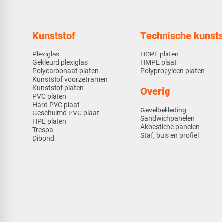
Kunststof
Technische kunsts
Plexiglas
HDPE platen
Gekleurd plexiglas
HMPE plaat
Polycarbonaat platen
Polypropyleen platen
Kunststof voorzetramen
Kunststof platen
Overig
PVC platen
Hard PVC plaat
Gevelbekleding
Geschuimd PVC plaat
Sandwichpanelen
HPL platen
Akoestiche panelen
Trespa
Staf, buis en profiel
Dibond