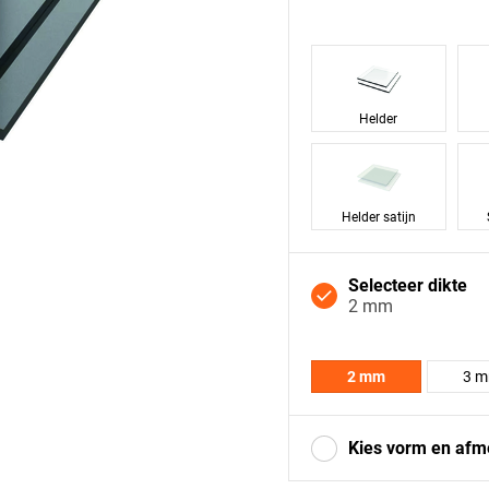
Helder
Helder satijn
Selecteer dikte
2 mm
2 mm
3 
Kies vorm en afm