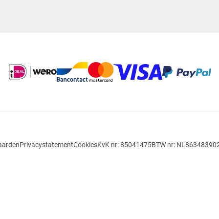
aarden
Privacystatement
Cookies
KvK nr: 85041475
BTW nr: NL86348390