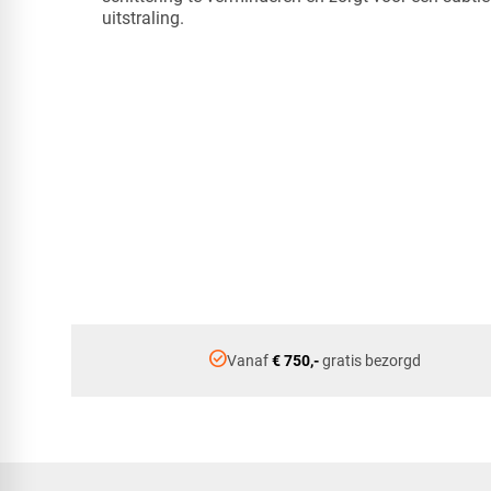
uitstraling.
check_circle
Vanaf
€ 750,-
gratis bezorgd