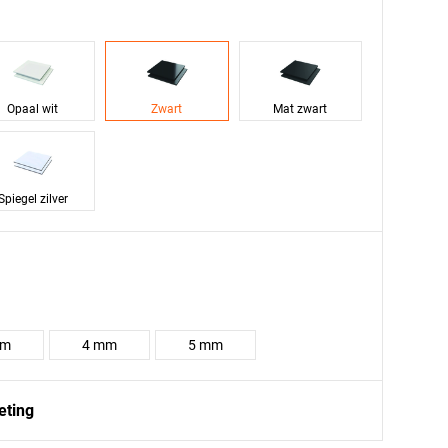
Opaal wit
Zwart
Mat zwart
Spiegel zilver
mm
4 mm
5 mm
eting