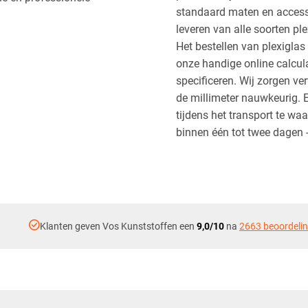
standaard maten en accesso
leveren van alle soorten pl
Het bestellen van plexiglas
onze handige online calcul
specificeren. Wij zorgen ve
de millimeter nauwkeurig. E
tijdens het transport te wa
binnen één tot twee dagen 
check_circle
Klanten geven Vos Kunststoffen een
9,0/10
na
2663 beoordeli