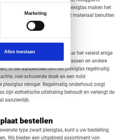
eigenschappen van het zwarte plexiglas maken het
Marketing
de kunst, waarbij kunstenaars het materiaal benutten
en sculpturen.
art plexiglas
Alles toestaan
xiglas is relatief eenvoudig, maar het vereist enige
 in goede staat te houden. Om krassen en andere
n, is het aanbevolen om het plexiglas regelmatig
chte, niet-schurende doek en een mild
e plexiglas reiniger. Regelmatig onderhoud zorgt
as zijn esthetische uitstraling behoudt en verlengt de
l aanzienlijk.
plaat bestellen
ewenste type zwart plexiglas, kunt u uw bestelling
en. Wij bieden een uitgebreid assortiment van