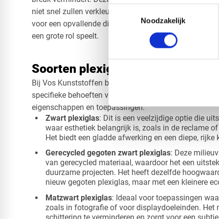
Toestemmingsselectie
niet snel zullen verkleuren of hun glans zullen verlieze
Noodzakelijk
voor een opvallende diepte en consistentie, ideaal voor
een grote rol speelt.
Soorten plexiglas zwart
Bij Vos Kunststoffen bieden we diverse soorten zwart
specifieke behoeften van onze klanten te voldoen. Elk 
eigenschappen en toepassingen:
Zwart plexiglas
: Dit is een veelzijdige optie die ui
waar esthetiek belangrijk is, zoals in de reclame o
Het biedt een gladde afwerking en een diepe, rijke k
Gerecycled gegoten zwart plexiglas
: Deze milieuv
van gerecycled materiaal, waardoor het een uitste
duurzame projecten. Het heeft dezelfde hoogwaar
nieuw gegoten plexiglas, maar met een kleinere ec
Matzwart plexiglas
: Ideaal voor toepassingen waar
zoals in fotografie of voor displaydoeleinden. Het
schittering te verminderen en zorgt voor een subtie