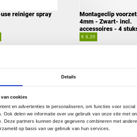
-use reiniger spray
Montageclip voorze
4mm - Zwart- incl.
accessoires - 4 stuk
€ 6,20
Details
laat
Toepassingen zwa
 van cookies
id en veelzijdigheid. Het
De toepassingen van zwarte 
ent en advertenties te personaliseren, om functies voor social
 weerstand tegen
gebruikt voor gevelbekledi
. Ook delen we informatie over uw gebruik van onze site met on
 gebruikt kan worden. Deze
tafelbladen en scheidingswa
e. Deze partners kunnen deze gegevens combineren met andere i
erzameld op basis van uw gebruik van hun services.
ereenvoudigt en het risico op
maken van borden en displa
ndig, wat betekent dat ze
populair voor gebruik in me