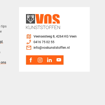
u tips
ze
map
Veensesteeg 8, 4264 KG Veen
phone_enabled
jd
,
0416 75 02 55
mail
info@voskunststoffen.nl
n
 ons