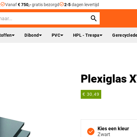
check_circle
check_circle
n
Vanaf
€ 750,-
gratis bezorgd
2-5
dagen levertijd
toffen
Dibond
PVC
HPL - Trespa
Gerecyclede
Plexiglas 
€ 30,49
Kies een kleur
Zwart