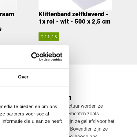
traam
Klittenband zelfklevend -
1x rol - wit - 500 x 2,5 cm
s
€ 11,15
Over
rte plexiglas platen
platen zijn divers. In de architectuur worden ze
 media te bieden en om ons
ng, raamdecoraties en interieurelementen zoals
ze partners voor social
nden. In de reclame-industrie zijn ze geliefd voor het
nformatie die u aan ze heeft
ys die echt in het oog springen. Bovendien zijn ze
ubilair, bijvoorbeeld voor moderne, hoogglans