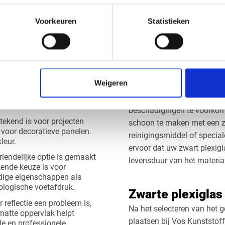
n. De zwarte kleur zorgt
meubelstukken. De unieke 
Voorkeuren
Statistieken
 projecten waarbij esthetiek
ook ideaal voor gebruik in 
voor abstracte installaties 
Onderhoud van zw
Weigeren
 plexiglas aan om aan de
Het onderhoud van zwart ple
type heeft unieke
aandacht om het materiaal
beschadigingen te voorkome
tstekend is voor projecten
schoon te maken met een za
f voor decoratieve panelen.
reinigingsmiddel of special
leur.
ervoor dat uw zwart plexigl
riendelijke optie is gemaakt
levensduur van het materiaa
kende keuze is voor
dige eigenschappen als
ologische voetafdruk.
Zwarte plexiglas 
 reflectie een probleem is,
Na het selecteren van het g
 matte oppervlak helpt
plaatsen bij Vos Kunststoff
le en professionele