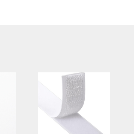
ek
Rechthoek
Ovaal
Cirkel
 met
ing