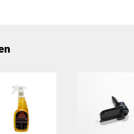
Vierkant
Drieho
Vierkant
pen
Afsnede
uitspar