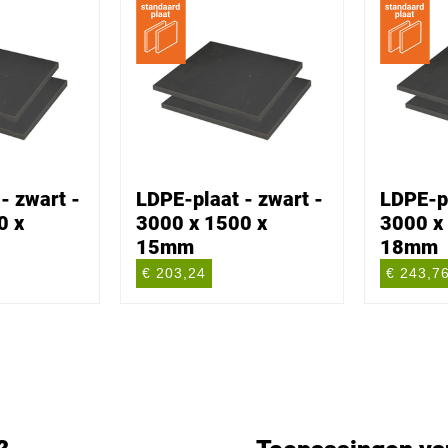
- zwart -
LDPE-plaat - zwart -
LDPE-pl
0 x
3000 x 1500 x
3000 x
15mm
18mm
€ 203,24
€ 243,7