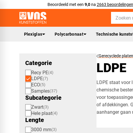
Beoordeeld met een
9,0
na
2663 beoordelinge
Plexiglas
Polycarbonaat
Technische kunsts
Gerecyclede plate
Categorie
LDPE
Recy PE
4
LDPE
7
LDPE staat voor l
ECO
5
chemische bestend
Samples
37
Subcategorie
voor toepassinge
of afdekkingen. G
Zwart
3
aanhanger gaan 
Hele plaat
4
Lengte
3000 mm
3