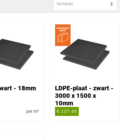
Sorteren
wart - 18mm
LDPE-plaat - zwart -
3000 x 1500 x
10mm
per m²
€ 137,49