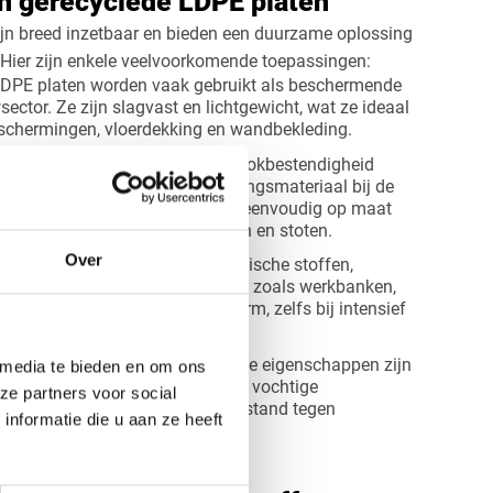
n gerecyclede LDPE platen
jn breed inzetbaar en bieden een duurzame oplossing
 Hier zijn enkele veelvoorkomende toepassingen:
DPE platen worden vaak gebruikt als beschermende
ector. Ze zijn slagvast en lichtgewicht, wat ze ideaal
afschermingen, vloerdekking en wandbekleding.
Vanwege hun flexibiliteit en schokbestendigheid
E platen ingezet als beschermingsmateriaal bij de
van goederen. De platen kunnen eenvoudig op maat
eden bescherming tegen krassen en stoten.
Over
zijn bestand tegen diverse chemische stoffen,
ijn voor industriële toepassingen zoals werkbanken,
rs. De platen behouden hun vorm, zelfs bij intensief
elen:
Dankzij de vochtbestendige eigenschappen zijn
 media te bieden en om ons
n perfect voor afschermingen in vochtige
ze partners voor social
envoudig schoon te maken en bestand tegen
nformatie die u aan ze heeft