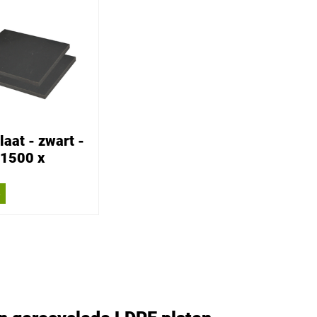
aat - zwart -
 1500 x
6