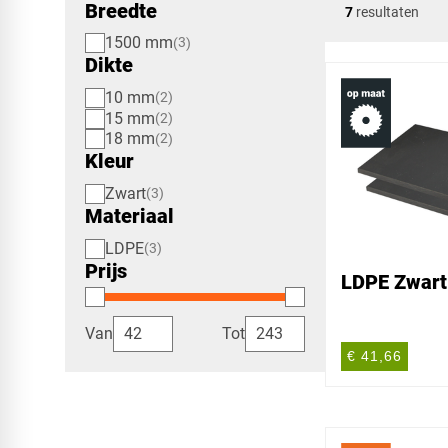
Breedte
7
resultaten
1500 mm
3
Dikte
10 mm
2
15 mm
2
18 mm
2
Kleur
Zwart
3
Materiaal
LDPE
3
Prijs
LDPE Zwar
Van
Tot
€ 41,66