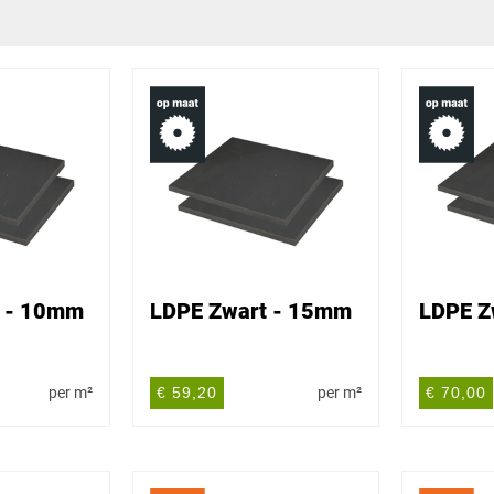
t - 10mm
LDPE Zwart - 15mm
LDPE Z
per m²
€ 59,20
per m²
€ 70,00