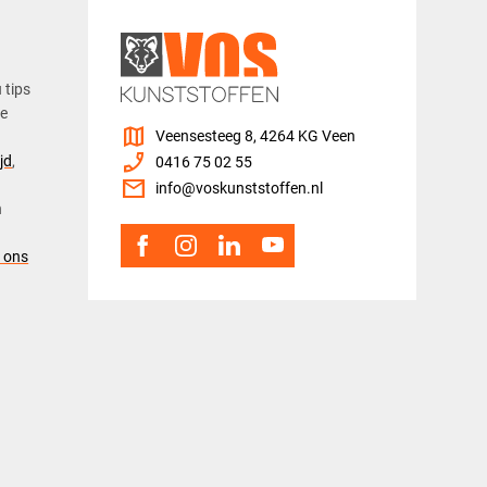
u tips
ze
map
Veensesteeg 8, 4264 KG Veen
phone_enabled
jd
,
0416 75 02 55
mail
info@voskunststoffen.nl
n
 ons