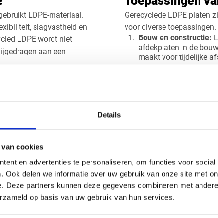
?
Toepassingen va
gebruikt LDPE-materiaal.
Gerecyclede LDPE platen zi
xibiliteit, slagvastheid en
voor diverse toepassingen.
Bouw en constructie:
L
ycled LDPE wordt niet
afdekplaten in de bouws
bijgedragen aan een
maakt voor tijdelijke 
Opslag en verpakking:
bredere assortiment
worden gerecyclede LDP
zijn sterk, lichtgewicht en
opslag en verzending 
iteenlopende toepassingen
worden gesneden en bi
Details
Industrie:
LDPE platen 
baar in zwart en kunnen
waardoor ze geschikt z
opslagtanks en containe
en geleverd.
gebruik.
 van cookies
Afschermingen en pan
ent en advertenties te personaliseren, om functies voor social
LDPE platen van
gerecyclede LDPE plate
. Ook delen we informatie over uw gebruik van onze site met on
omgevingen. Ze zijn e
e. Deze partners kunnen deze gegevens combineren met andere i
schimmelvorming.
stoffen biedt tal van
erzameld op basis van uw gebruik van hun services.
kwaliteit en