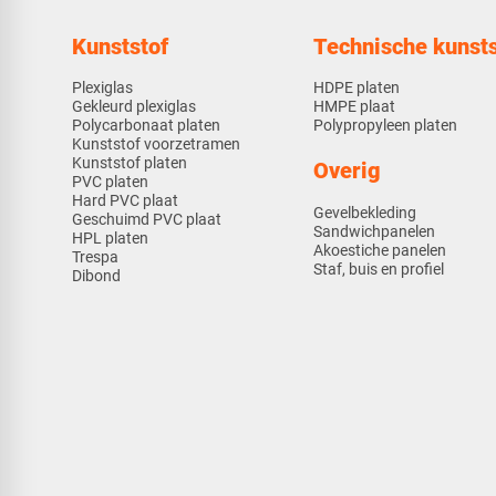
Kunststof
Technische kunsts
Plexiglas
HDPE platen
Gekleurd plexiglas
HMPE plaat
Polycarbonaat platen
Polypropyleen platen
Kunststof voorzetramen
Kunststof platen
Overig
PVC platen
Hard PVC plaat
Gevelbekleding
Geschuimd PVC plaat
Sandwichpanelen
HPL platen
Akoestiche panelen
Trespa
Staf, buis en profiel
Dibond