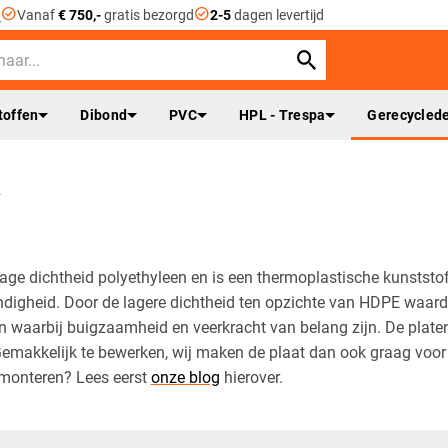
check_circle
check_circle
n
Vanaf
€ 750,-
gratis bezorgd
2-5
dagen levertijd
toffen
Dibond
PVC
HPL - Trespa
Gerecyclede
n
age dichtheid polyethyleen en is een thermoplastische kunststof d
igheid. Door de lagere dichtheid ten opzichte van HDPE waardoor
n waarbij buigzaamheid en veerkracht van belang zijn. De plate
emakkelijk te bewerken, wij maken de plaat dan ook graag voor 
monteren? Lees eerst
onze blog
hierover.