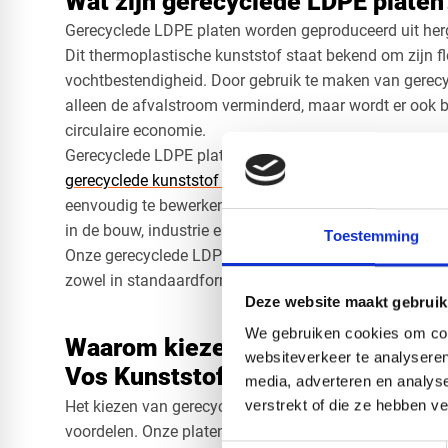
Wat zijn gerecyclede LDPE platen
Gerecyclede LDPE platen worden geproduceerd uit her
Dit thermoplastische kunststof staat bekend om zijn fle
vochtbestendigheid. Door gebruik te maken van gerec
alleen de afvalstroom verminderd, maar wordt er ook 
circulaire economie.
Gerecyclede LDPE platen maken onderdeel uit van het 
gerecyclede kunststof platen
van Vos Kunststoffen. Ze 
eenvoudig te bewerken, wat ze geschikt maakt voor u
in de bouw, industrie en verpakking.​
Toestemming
Onze gerecyclede LDPE platen zijn uitsluitend verkrijg
zowel in standaardformaten als volledig op maat word
Deze website maakt gebruik
We gebruiken cookies om cont
Waarom kiezen voor gerecyclede 
websiteverkeer te analyseren
Vos Kunststoffen?
media, adverteren en analys
Het kiezen van gerecyclede LDPE platen van Vos Kunst
verstrekt of die ze hebben v
voordelen. Onze platen zijn zorgvuldig geselecteerd op 