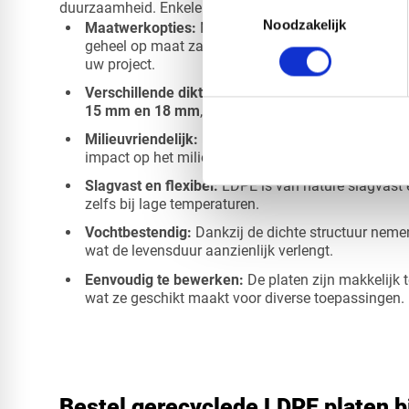
Toestemmingsselectie
duurzaamheid. Enkele belangrijke voordelen zijn:
Noodzakelijk
Maatwerkopties:
Naast standaardafmetingen kunn
geheel op maat zagen. Zo ontvangt u altijd een pro
uw project.
Verschillende diktes:
Onze gerecyclede LDPE plate
15 mm en 18 mm
, zodat u de juiste dikte kunt ki
Milieuvriendelijk:
De platen zijn gemaakt van gere
impact op het milieu verlaagt.
Slagvast en flexibel:
LDPE is van nature slagvast en
zelfs bij lage temperaturen.
Vochtbestendig:
Dankzij de dichte structuur neme
wat de levensduur aanzienlijk verlengt.
Eenvoudig te bewerken:
De platen zijn makkelijk 
wat ze geschikt maakt voor diverse toepassingen.
Bestel gerecyclede LDPE platen b