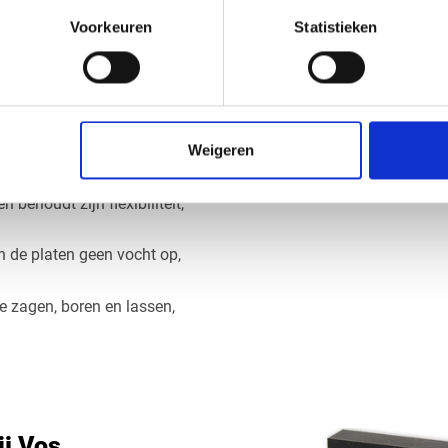
Maatwerk LDPE pl
Voorkeuren
Statistieken
en wij de LDPE platen
Bij Vos Kunststoffen kunt 
duct dat precies past bij
machines zorgen wij voor 
u nu een specifieke afmetin
n zijn leverbaar in
10 mm,
toepassing of verpakking –
ezen voor uw toepassing.
Onze gerecyclede LDPE plate
Weigeren
cycled kunststof, wat de
10 mm, 15 mm en 18 mm. W
contact op met ons team vo
 behoudt zijn flexibiliteit,
n de platen geen vocht op,
te zagen, boren en lassen,
ij Vos