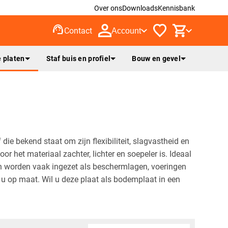
Over ons
Downloads
Kennisbank
support_agent
Contact
Account
 platen
Staf buis en profiel
Bouw en gevel
ie bekend staat om zijn flexibiliteit, slagvastheid en
 het materiaal zachter, lichter en soepeler is. Ideaal
n worden vaak ingezet als beschermlagen, voeringen
u op maat. Wil u deze plaat als bodemplaat in een