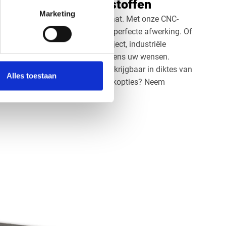
aten bij Vos Kunststoffen
Marketing
u terecht voor LDPE platen op maat. Met onze CNC-
nauwkeurige zaagsnedes en een perfecte afwerking. Of
g nodig heeft voor een bouwproject, industriële
 wij leveren de platen exact volgens uw wensen.
n zijn leverbaar in zwart en verkrijgbaar in diktes van
Alles toestaan
ilt u meer weten over maatwerkopties? Neem
or een persoonlijk advies.