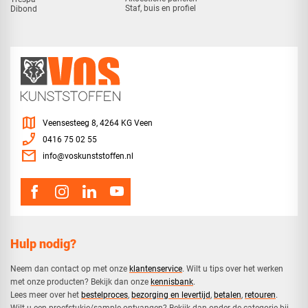
Staf, buis en profiel
Dibond
map
Veensesteeg 8, 4264 KG Veen
phone_enabled
0416 75 02 55
mail
info@voskunststoffen.nl
Hulp nodig?
Neem dan contact op met onze
klantenservice
. Wilt u tips over het werken
met onze producten? Bekijk dan onze
kennisbank
.
​Lees meer over het
bestelproces
,
bezorging en levertijd
,
betalen
,
retouren
.​
​Wilt u een proefstukje/sample ontvangen? Bekijk dan onder de categorie bij