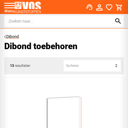
support_agent
Menu
Dibond
Dibond toebehoren
13
resultaten
Sorteren