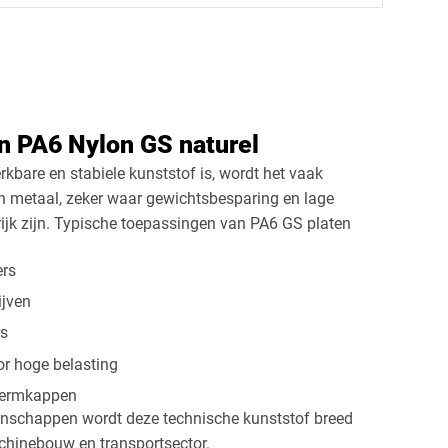
ek
Rechthoek
Ovaal
Cirkel
n PA6 Nylon GS naturel
bare en stabiele kunststof is, wordt het vaak
n metaal, zeker waar gewichtsbesparing en lage
ijk zijn. Typische toepassingen van PA6 GS platen
ers
ijven
rs
r hoge belasting
hermkappen
enschappen wordt deze technische kunststof breed
achinebouw en transportsector.