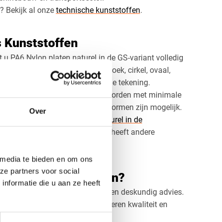
? Bekijk al onze
technische kunststoffen
.
s Kunststoffen
t u PA6 Nylon platen naturel in de GS-variant volledig
 gewenste vorm: vierkant, rechthoek, cirkel, ovaal,
touren op basis van uw technische tekening.
n diktes van 8 mm tot 60 mm en worden met minimale
aten, uitsparingen en complexe vormen zijn mogelijk.
Over
ekijk dan ook onze
PA6 Nylon naturel in de
. Deze uitvoering van polyamide heeft andere
kt voor specifieke toepassingen.
 media te bieden en om ons
ze partners voor social
ten naturel bestellen?
nformatie die u aan ze heeft
u voor maatwerk, snelle levering en deskundig advies.
 of een serie onderdelen: wij leveren kwaliteit en