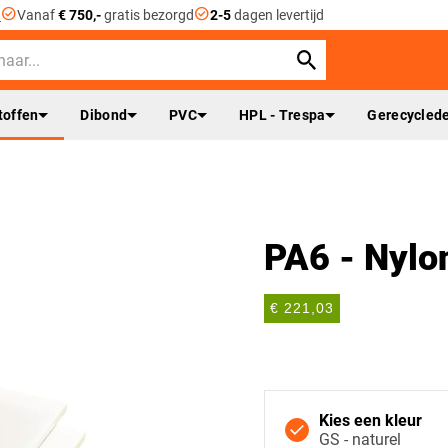
check_circle
check_circle
n
Vanaf
€ 750,-
gratis bezorgd
2-5
dagen levertijd
toffen
Dibond
PVC
HPL - Trespa
Gerecyclede
PA6 - Nylo
€ 221,03
Kies een kleur
GS - naturel