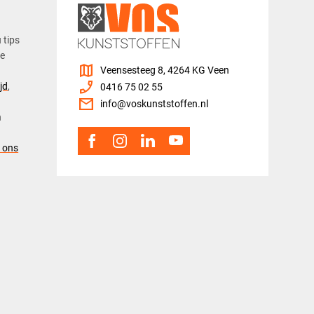
u tips
ze
map
Veensesteeg 8, 4264 KG Veen
phone_enabled
jd
,
0416 75 02 55
mail
info@voskunststoffen.nl
n
 ons