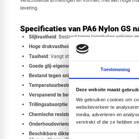
verschillende afmetingen en vormen, met een hoge maa
levering.
Specificaties van PA6 Nylon GS n
Slijtvastheid
: Bestand tegen langdurige wrijving e
Hoge drukvastheid
: Geschikt voor zware mechani
Taaiheid
: Vangt stoten en trillingen uitstekend op
Goede glij-eigenschappen
: Functioneert vaak zo
Toestemming
Bestand tegen snijdende belasting
Temperatuurbestendigheid
: Continu inzetbaar to
Deze website maakt gebruik
Verspanend te bewerken
: Eenvoudig boren, freze
We gebruiken cookies om cont
Trillingsabsorptie
: Betere demping dan veel ander
websiteverkeer te analyseren
Chemische resistentie
: Bestand tegen vocht, vette
media, adverteren en analys
verstrekt of die ze hebben v
Onderhoudsvriendelijk
: Lagere kosten door lange
Beschikbare diktes
: 8 mm, 10 mm, 12 mm, 16 m
Toestemmingsselectie