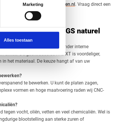
f mail naar
info@voskunststoffen.nl
. Vraag direct een
Marketing
 plaat naturel op maat!
gen over PA6 Nylon GS naturel
n PA6 GS en PA6 XT?
Alles toestaan
et een hogere maatvastheid, minder interne
n diktes. De geëxtrudeerde PA6 XT is voordeliger,
in het materiaal. De keuze hangt af van uw
 bewerken?
 verspanend te bewerken. U kunt de platen zagen,
omplexe vormen en hoge maatvoering raden wij CNC-
icaliën?
d tegen vocht, oliën, vetten en veel chemicaliën. Wel is
angdurige blootstelling aan sterke zuren of