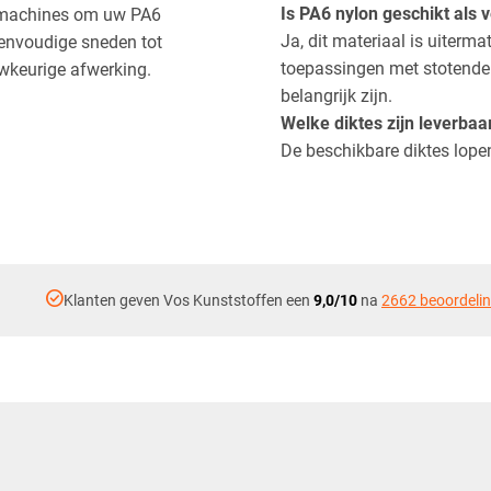
Is PA6 nylon geschikt als
e machines om uw PA6
Ja, dit materiaal is uiterma
 eenvoudige sneden tot
toepassingen met stotende b
wkeurige afwerking.
belangrijk zijn.
Welke diktes zijn leverbaa
De beschikbare diktes lop
check_circle
Klanten geven Vos Kunststoffen een
9,0/10
na
2662 beoordeli