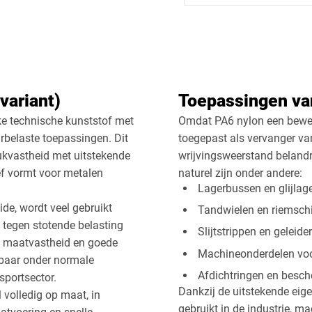
Vierkant
Drieho
variant)
Toepassingen va
Afsnede
rke technische kunststof met
Omdat PA6 nylon een bewerk
belaste toepassingen. Dit
toegepast als vervanger va
ukvastheid met uitstekende
wrijvingsweerstand belandr
ef vormt voor metalen
naturel zijn onder andere:
Lagerbussen en glijlag
de, wordt veel gebruikt
Tandwielen en riemsch
tegen stotende belasting
Slijtstrippen en geleide
, maatvastheid en goede
Machineonderdelen voo
tbaar onder normale
Afdichtringen en besc
portsector.
Dankzij de uitstekende eig
 volledig op maat, in
gebruikt in de industrie, m