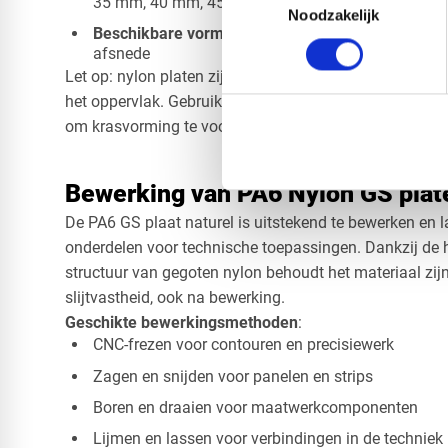
35 mm, 40 mm, 45 mm, 50 mm, 55 mm, 60 mm
Noodzakelijk
Beschikbare vormen
: Vierkant, rechthoek, cirkel, 
afsnede
Let op: nylon platen zijn van nature statisch. Stof hec
het oppervlak. Gebruik een geschikte antistatische rei
om krasvorming te voorkomen tijdens transport en ops
Bewerking van PA6 Nylon GS plat
De PA6 GS plaat naturel is uitstekend te bewerken en l
onderdelen voor technische toepassingen. Dankzij de
structuur van gegoten nylon behoudt het materiaal zijn 
slijtvastheid, ook na bewerking.
Geschikte bewerkingsmethoden
:
CNC-frezen voor contouren en precisiewerk
Zagen en snijden voor panelen en strips
Boren en draaien voor maatwerkcomponenten
Lijmen en lassen voor verbindingen in de techniek