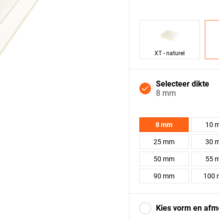
XT - naturel
Selecteer dikte
8 mm
8 mm
10 
25 mm
30 
50 mm
55 
90 mm
100
Kies vorm en afm