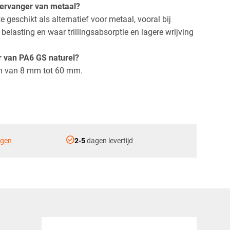
 vervanger van metaal?
te geschikt als alternatief voor metaal, vooral bij
elasting en waar trillingsabsorptie en lagere wrijving
r van PA6 GS naturel?
en van 8 mm tot 60 mm.
check_circle
ngen
2-5
dagen levertijd