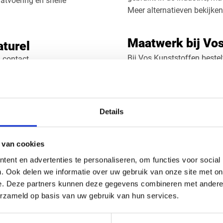
tvoering en snelle
Meer alternatieven bekijken
Maatwerk bij Vo
aturel
Bij Vos Kunststoffen bestel
n contact
op maat. Wij leveren in elke
sche belastingen
driehoek of specifieke con
De platen zijn leverbaar i
nder smeermiddelen
toleranties geleverd. Ook g
Details
Zoekt u een alternatief? B
geëxtrudeerde variant (XT)
t ca. 100°C
 van cookies
eigenschappen en is geschi
n of draaien
ent en advertenties te personaliseren, om functies voor social
e kunststof platen
. Ook delen we informatie over uw gebruik van onze site met on
PA6 Nylon GS pla
n, oliën en veel chemicaliën
e. Deze partners kunnen deze gegevens combineren met andere i
Bij Vos Kunststoffen kiest 
erzameld op basis van uw gebruik van hun services.
 levensduur
Of het nu gaat om één plaat
m, 20 mm, 25 mm, 30 mm,
precisie.