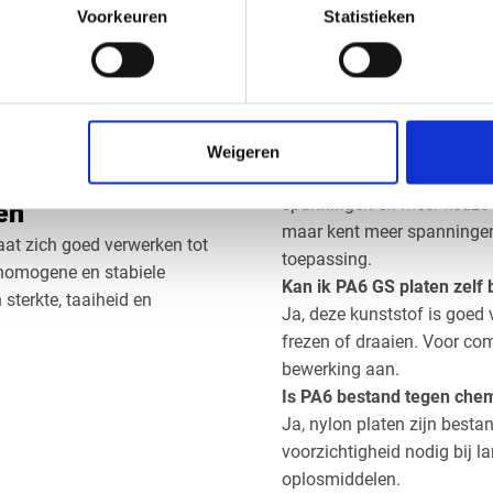
Bel ons via
0416 75 02 55
o
Voorkeuren
Statistieken
ovaal, driehoek of specifieke
offerte aan voor uw PA6 GS
ht zich daarom sneller aan
Veelgestelde vra
niger en beschermende folie
lag.
Wat is het verschil tusse
Weigeren
PA6 GS is gegoten nylon, m
spanningen en meer keuze i
en
maar kent meer spanningen 
aat zich goed verwerken tot
toepassing.
 homogene en stabiele
Kan ik PA6 GS platen zelf
sterkte, taaiheid en
Ja, deze kunststof is goed
frezen of draaien. Voor c
bewerking aan.
Is PA6 bestand tegen chem
Ja, nylon platen zijn bestan
voorzichtigheid nodig bij l
oplosmiddelen.