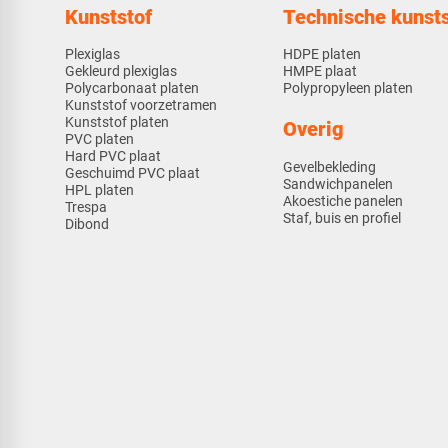
Kunststof
Technische kunsts
Plexiglas
HDPE platen
Gekleurd plexiglas
HMPE plaat
Polycarbonaat platen
Polypropyleen platen
Kunststof voorzetramen
Kunststof platen
Overig
PVC platen
Hard PVC plaat
Gevelbekleding
Geschuimd PVC plaat
Sandwichpanelen
HPL platen
Akoestiche panelen
Trespa
Staf, buis en profiel
Dibond