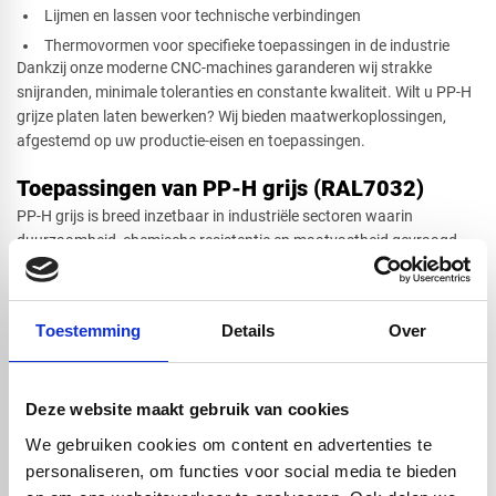
Lijmen en lassen voor technische verbindingen
Thermovormen voor specifieke toepassingen in de industrie
Dankzij onze moderne CNC-machines garanderen wij strakke
snijranden, minimale toleranties en constante kwaliteit. Wilt u PP-H
grijze platen laten bewerken? Wij bieden maatwerkoplossingen,
afgestemd op uw productie-eisen en toepassingen.
Toepassingen van PP-H grijs (RAL7032)
PP-H grijs is breed inzetbaar in industriële sectoren waarin
duurzaamheid, chemische resistentie en maatvastheid gevraagd
zijn. De neutrale grijze kleur maakt het materiaal ideaal voor
zichttoepassingen in professionele installaties.
Veelvoorkomende toepassingen zijn:
Toestemming
Details
Over
Leidingsystemen, afdekkappen en tanks in de chemische
industrie
Machineonderdelen, beschermingsplaten en afschermingen in
installatietechniek
Deze website maakt gebruik van cookies
Werkoppervlakken in laboratoria, technische ruimten en
We gebruiken cookies om content en advertenties te
werkplaatsen
personaliseren, om functies voor social media te bieden
Onderdelen in ventilatiesystemen en luchttechnische