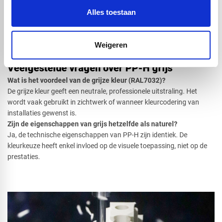
persoonlijk advies.
Alles toestaan
Bel: 0416 75 02 55 of e-mail: info@voskunststoffen.nl
Wij denken mee vanaf de techniek tot de bewerking. PP-H grijs
bestellen? Vraag vandaag nog uw offerte aan!
Weigeren
Veelgestelde vragen over PP-H grijs
Wat is het voordeel van de grijze kleur (RAL7032)?
De grijze kleur geeft een neutrale, professionele uitstraling. Het
wordt vaak gebruikt in zichtwerk of wanneer kleurcodering van
installaties gewenst is.
Zijn de eigenschappen van grijs hetzelfde als naturel?
Ja, de technische eigenschappen van PP-H zijn identiek. De
kleurkeuze heeft enkel invloed op de visuele toepassing, niet op de
prestaties.