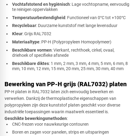
Vochtafstotend en hygiënisch
: Lage vochtopname, eenvoudig
te reinigen oppervlakken
Temperatuurbestendigheid
: Functioneel van 0°C tot +100°C
Recyclebaar
: Duurzame kunststof met lange levensduur
Kleur
: Grijs RAL7032
Materiaaltype
: PP-H (Polypropyleen Homopolymeer)
Beschikbare vormen
: Vierkant, rechthoek, cirkel, ovaal,
driehoek of specifieke afsnede
Beschikbare diktes
: 1 mm, 2 mm, 3 mm, 4 mm, 5 mm, 6 mm, 8
mm, 10 mm, 12 mm, 15 mm, 20 mm, 25 mm, 30 mm, 40 mm
Bewerking van PP-H grijs (RAL7032) platen
PP-H platen in RAL7032 laten zich eenvoudig bewerken en
verwerken. Dankzij de thermoplastische eigenschappen van
polypropyleen zijn deze kunststof platen geschikt voor diverse
industriële toepassingen waarin maatwerk essentieel is.
Geschikte bewerkingsmethoden
:
CNC-frezen voor nauwkeurige contouren
Boren en zagen voor panelen, strips en uitsparingen