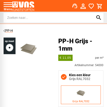
support_agent
Menu
PP-H
PP-H Grijs -
1mm
per m²
€ 11,05
Artikelnummer: 54000
Kies een kleur
Grijs RAL7032
Grijs RAL7032