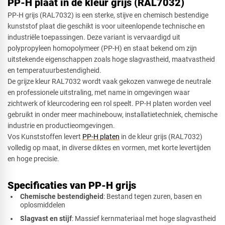
PP-H plaat in de kleur grijs (RAL7032)
PP-H grijs (RAL7032) is een sterke, stijve en chemisch bestendige
kunststof plaat die geschikt is voor uiteenlopende technische en
industriële toepassingen. Deze variant is vervaardigd uit
Driehoek
polypropyleen homopolymeer (PP-H) en staat bekend om zijn
uitstekende eigenschappen zoals hoge slagvastheid, maatvastheid
en temperatuurbestendigheid.
De grijze kleur RAL7032 wordt vaak gekozen vanwege de neutrale
Rechthoek
en professionele uitstraling, met name in omgevingen waar
zichtwerk of kleurcodering een rol speelt. PP-H platen worden veel
gebruikt in onder meer machinebouw, installatietechniek, chemische
industrie en productieomgevingen.
Ovaal
Vos Kunststoffen levert
PP-H platen
in de kleur grijs (RAL7032)
volledig op maat, in diverse diktes en vormen, met korte levertijden
en hoge precisie.
Cirkel
Specificaties van PP-H grijs
Chemische bestendigheid
: Bestand tegen zuren, basen en
oplosmiddelen
Slagvast en stijf
: Massief kernmateriaal met hoge slagvastheid
Afsnede