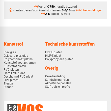
check_circle
Vanaf
€ 750,-
gratis bezorgd
check_circle
Klanten geven Vos Kunststoffen een
9,0/10
na
2663 beoordelingen
check_circle
2-5
dagen levertijd
Kunststof
Technische kunststoffen
Plexiglas
HDPE platen
Gekleurd plexiglas
HMPE plaat
Polycarbonaat platen
Polypropyleen platen
Kunststof voorzetramen
Kunststof platen
Overig
PVC platen
Hard PVC plaat
Gevelbekleding
Geschuimd PVC plaat
Sandwichpanelen
HPL platen
Akoestiche panelen
Trespa
Staf, buis en profiel
Dibond