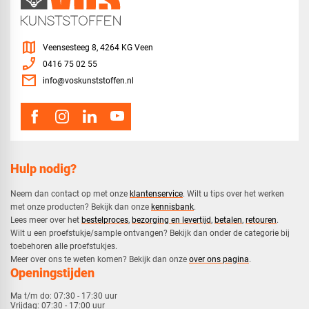
map
Veensesteeg 8, 4264 KG Veen
phone_enabled
0416 75 02 55
mail
info@voskunststoffen.nl
Hulp nodig?
Neem dan contact op met onze
klantenservice
. Wilt u tips over het werken
met onze producten? Bekijk dan onze
kennisbank
.
​Lees meer over het
bestelproces
,
bezorging en levertijd
,
betalen
,
retouren
.​
​Wilt u een proefstukje/sample ontvangen? Bekijk dan onder de categorie bij
toebehoren alle proefstukjes.
​​Meer over ons te weten komen? Bekijk dan onze
over ons pagina
.
Openingstijden
Ma t/m do:
07:30 - 17:30 uur
Vrijdag:
07:30 - 17:00 uur