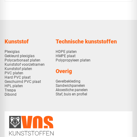
Kunststof
Technische kunststoffen
Plexiglas
HDPE platen
Gekleurd plexiglas
HMPE plaat
Polycarbonaat platen
Polypropyleen platen
Kunststof voorzetramen
Kunststof platen
Overig
PVC platen
Hard PVC plaat
Gevelbekleding
Geschuimd PVC plaat
Sandwichpanelen
HPL platen
Akoestiche panelen
Trespa
Staf, buis en profiel
Dibond