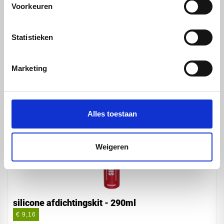
Voorkeuren
Kanaalplaat Bevestiging - kanaalplaat
Statistieken
schroeven - 50 stuks
€ 7,00
Marketing
Alles toestaan
Weigeren
silicone afdichtingskit - 290ml
€ 9,16