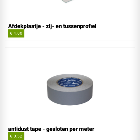
Afdekplaatje - zij- en tussenprofiel
€ 4,00
antidust tape - gesloten per meter
€ 0,52