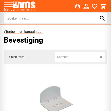
support_agent
Menu
Toebehoren kanaalplaat
Bevestiging
6
resultaten
Sorteren