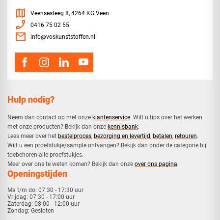
map
Veensesteeg 8, 4264 KG Veen
phone_enabled
0416 75 02 55
mail
info@voskunststoffen.nl
Hulp nodig?
Neem dan contact op met onze
klantenservice
. Wilt u tips over het werken
met onze producten? Bekijk dan onze
kennisbank
.
​Lees meer over het
bestelproces
,
bezorging en levertijd
,
betalen
,
retouren
.​
​Wilt u een proefstukje/sample ontvangen? Bekijk dan onder de categorie bij
toebehoren alle proefstukjes.
​​Meer over ons te weten komen? Bekijk dan onze
over ons pagina
.
Openingstijden
Ma t/m do:
07:30 - 17:30 uur
Vrijdag:
07:30 - 17:00 uur
Zaterdag:
08:00 - 12:00 uur
Zondag:
Gesloten