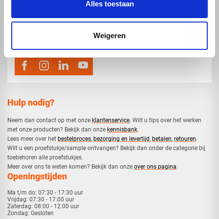
Alles toestaan
map
Veensesteeg 8, 4264 KG Veen
phone_enabled
0416 75 02 55
Weigeren
mail
info@voskunststoffen.nl
Hulp nodig?
Neem dan contact op met onze
klantenservice
. Wilt u tips over het werken
met onze producten? Bekijk dan onze
kennisbank
.
​Lees meer over het
bestelproces
,
bezorging en levertijd
,
betalen
,
retouren
.​
​Wilt u een proefstukje/sample ontvangen? Bekijk dan onder de categorie bij
toebehoren alle proefstukjes.
​​Meer over ons te weten komen? Bekijk dan onze
over ons pagina
.
Openingstijden
Ma t/m do:
07:30 - 17:30 uur
Vrijdag:
07:30 - 17:00 uur
Zaterdag:
08:00 - 12:00 uur
Zondag:
Gesloten