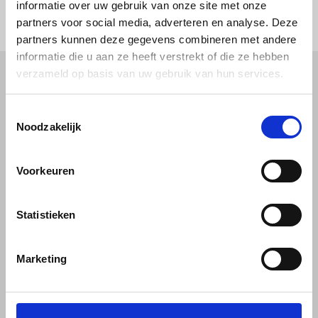
informatie over uw gebruik van onze site met onze
partners voor social media, adverteren en analyse. Deze
partners kunnen deze gegevens combineren met andere
informatie die u aan ze heeft verstrekt of die ze hebben
verzameld op basis van uw gebruik van hun services.
Kunststof
Technische kunststoffen
Toestemmingsselectie
Plexiglas
HDPE platen
Noodzakelijk
Gekleurd plexiglas
HMPE plaat
Polycarbonaat platen
Polypropyleen platen
Kunststof voorzetramen
Kunststof platen
Overig
Voorkeuren
PVC platen
Hard PVC plaat
Gevelbekleding
Geschuimd PVC plaat
Sandwichpanelen
HPL platen
Akoestiche panelen
Statistieken
Trespa
Staf, buis en profiel
Dibond
Marketing