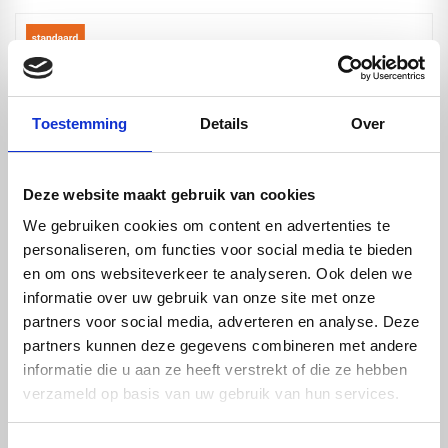
Toestemming
Details
Over
Deze website maakt gebruik van cookies
We gebruiken cookies om content en advertenties te
personaliseren, om functies voor social media te bieden
Gekleurd Acrylaat - Window Grey - 3050 x 2030 x
en om ons websiteverkeer te analyseren. Ook delen we
8mm
informatie over uw gebruik van onze site met onze
€ 917,82
partners voor social media, adverteren en analyse. Deze
partners kunnen deze gegevens combineren met andere
informatie die u aan ze heeft verstrekt of die ze hebben
verzameld op basis van uw gebruik van hun services.