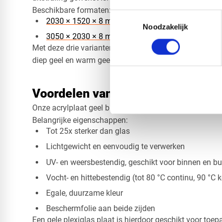
Beschikbare formaten:
Toestemmingsselectie
2030 × 1520 × 8 mm
Noodzakelijk
3050 × 2030 × 8 mm
Met deze drie varianten maakt u eenvoudig onderscheid
diep geel en warm geel.
Voordelen van geel plexiglas
Onze acrylplaat geel biedt een combinatie van kleurin
Belangrijke eigenschappen:
Tot 25x sterker dan glas
Lichtgewicht en eenvoudig te verwerken
UV- en weersbestendig, geschikt voor binnen en bu
Vocht- en hittebestendig (tot 80 °C continu, 90 °C 
Egale, duurzame kleur
Beschermfolie aan beide zijden
Een gele plexiglas plaat is hierdoor geschikt voor toep