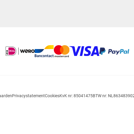
aarden
Privacystatement
Cookies
KvK nr: 85041475
BTW nr: NL86348390