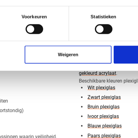
buigen
lijmen
Voorkeuren
Statistieken
kitten
Hierdoor is een gele plaat 
 tussen helder felgeel,
projecten.
Alle gekleurd acr
Weigeren
Bent u op zoek naar een an
tensiteit en duurzaamheid.
gekleurd acrylaat
.
Beschikbare kleuren plexigl
Wit plexiglas
Zwart plexiglas
iten
Bruin plexiglas
kortstondig)
Ivoor plexiglas
Blauw plexiglas
Paars plexiglas
assingen waarin veiligheid,