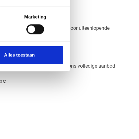
Marketing
op maat eenvoudig te realiseren voor uiteenlopende
ylaat platen
Alles toestaan
dere kleur dan geel? Bekijk dan ons volledige aanbod
as: