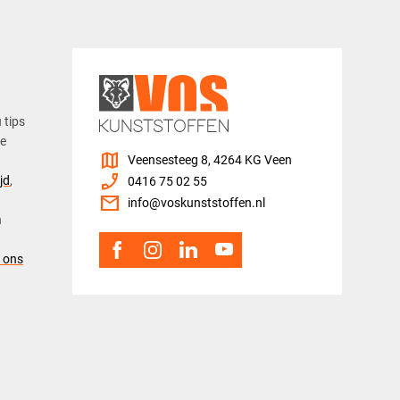
u tips
ze
map
Veensesteeg 8, 4264 KG Veen
phone_enabled
jd
,
0416 75 02 55
mail
info@voskunststoffen.nl
n
 ons