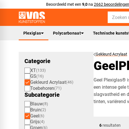
Beoordeeld met een
9,0
na
2662 beoordelinge
Plexiglas
Polycarbonaat
Technische kunsts
Gekleurd Acrylaat
Categorie
GeelPl
XT
133
GS
16
Geel Plexiglas® i
Gekleurd Acrylaat
46
een intense gele 
Toebehoren
71
Subcategorie
slagvastheid en d
tinten, variërend
Blauw
8
Bruin
2
Geel
6
Grijs
4
6
resultaten
Groen
6