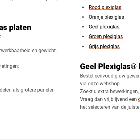
Rood plexiglas
Oranje plexiglas
as platen
Geel plexiglas
:
Groen plexiglas
Grijs plexiglas
erwerkbaarheid en gewicht.
Geel Plexiglas® 
metingen:
Bestel eenvoudig uw gewen
via onze webshop.
delen als grotere panelen
Zoekt u extra bewerkingen,
Vraag dan vrijblijvend een
het selecteren van de juist