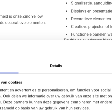
Signalisatie, aanduidi
Displays en presentat
rheid is onze Zinc Yellow.
Decoratieve elementen i
nde decoratieve elementen.
Creatieve projecten of 
Functionele panelen waa
De drie gele varianten bied
juiste uitstraling te kiezen.
is de Traffic Yellow. Deze
en toepassingen waar
Bewerkingsmoge
Details
komen.
Onze acrylplaat geel is ui
kunt de platen:
zagen
 van cookies
frezen
ent en advertenties te personaliseren, om functies voor social
. Ook delen we informatie over uw gebruik van onze site met on
laseren
 Meloengeel. Populair in
e. Deze partners kunnen deze gegevens combineren met andere i
j een zachte, minder felle
boren
erzameld op basis van uw gebruik van hun services.