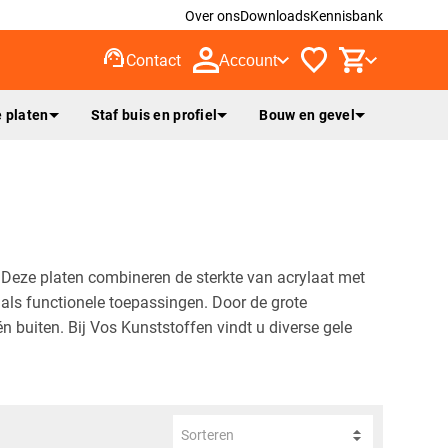
Over ons
Downloads
Kennisbank
support_agent
Contact
Account
 platen
Staf buis en profiel
Bouw en gevel
g. Deze platen combineren de sterkte van acrylaat met
e als functionele toepassingen. Door de grote
n buiten. Bij Vos Kunststoffen vindt u diverse gele
Sorteren