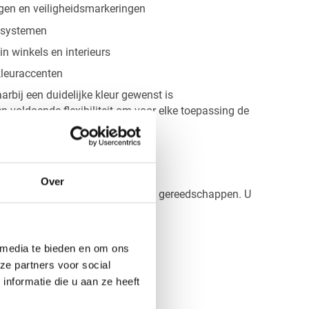
ngen en veiligheidsmarkeringen
iesystemen
n winkels en interieurs
kleuraccenten
rbij een duidelijke kleur gewenst is
en voldoende flexibiliteit om voor elke toepassing de
lijkheden
Over
tstekend te bewerken met de juiste gereedschappen. U
 media te bieden en om ons
ze partners voor social
nformatie die u aan ze heeft