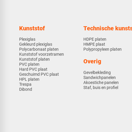
Kunststof
Technische kunsts
Plexiglas
HDPE platen
Gekleurd plexiglas
HMPE plaat
Polycarbonaat platen
Polypropyleen platen
Kunststof voorzetramen
Kunststof platen
Overig
PVC platen
Hard PVC plaat
Gevelbekleding
Geschuimd PVC plaat
Sandwichpanelen
HPL platen
Akoestiche panelen
Trespa
Staf, buis en profiel
Dibond