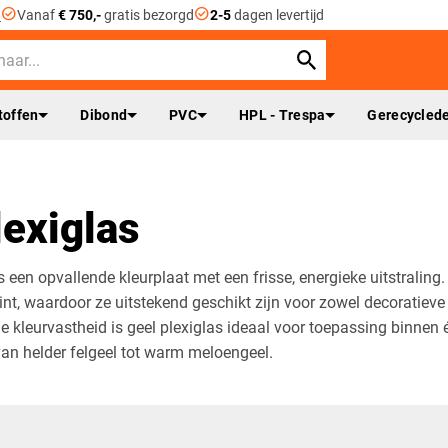
check_circle
check_circle
n
Vanaf
€ 750,-
gratis bezorgd
2-5
dagen levertijd
toffen
Dibond
PVC
HPL - Trespa
Gerecyclede
exiglas
s een opvallende kleurplaat met een frisse, energieke uitstralin
tint, waardoor ze uitstekend geschikt zijn voor zowel decoratiev
e kleurvastheid is geel plexiglas ideaal voor toepassing binnen é
 van helder felgeel tot warm meloengeel.