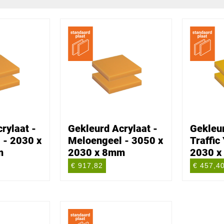
rylaat -
Gekleurd Acrylaat -
Gekleur
 - 2030 x
Meloengeel - 3050 x
Traffic
m
2030 x 8mm
2030 x
€ 917,82
€ 457,4