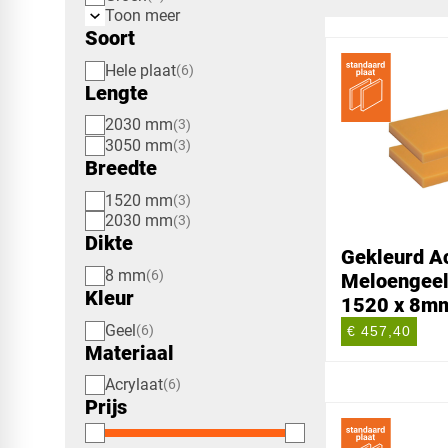
Toon meer
Soort
Hele plaat
6
Lengte
2030 mm
3
3050 mm
3
Breedte
1520 mm
3
2030 mm
3
Dikte
Gekleurd Ac
8 mm
6
Meloengeel
Kleur
1520 x 8m
Geel
6
€ 457,40
Materiaal
Acrylaat
6
Prijs