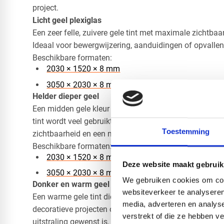
project.
Licht geel plexiglas
​Een zeer felle, zuivere gele tint met maximale zichtbaa
Ideaal voor bewergwijzering, aanduidingen of opvalle
Beschikbare formaten:
2030 × 1520 × 8 mm
3050 × 2030 × 8 mm
Helder dieper geel
Een midden gele kleur die tussen helder en warm in zit 
tint wordt veel gebruikt voor displays, interieurdelen 
Toestemming
zichtbaarheid en een nette uitstraling samen moeten 
Beschikbare formaten:
2030 × 1520 × 8 mm
Deze website maakt gebruik
3050 × 2030 × 8 mm
We gebruiken cookies om cont
Donker en warm geel
websiteverkeer te analyseren
​Een warme gele tint die subtiel richting oranje neigt is
media, adverteren en analys
decoratieve projecten of creatieve toepassingen waarbi
verstrekt of die ze hebben v
uitstraling gewenst is.