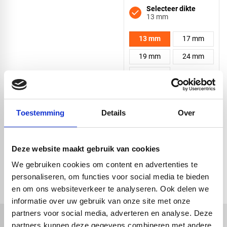
Selecteer dikte
13 mm
13 mm
17 mm
19 mm
24 mm
30 mm
Kies vorm en
afmeting
Toestemming
Details
Over
Deze website maakt gebruik van cookies
Vierkant
check_circle
Vanaf
€ 750,-
gratis bezorgd
We gebruiken cookies om content en advertenties te
check_circle
Klanten geven Vos Kunststoffen een
9,0/10
na
2663 beoordelingen
personaliseren, om functies voor social media te bieden
check_circle
2-5
dagen levertijd
en om ons websiteverkeer te analyseren. Ook delen we
Driehoek
informatie over uw gebruik van onze site met onze
partners voor social media, adverteren en analyse. Deze
partners kunnen deze gegevens combineren met andere