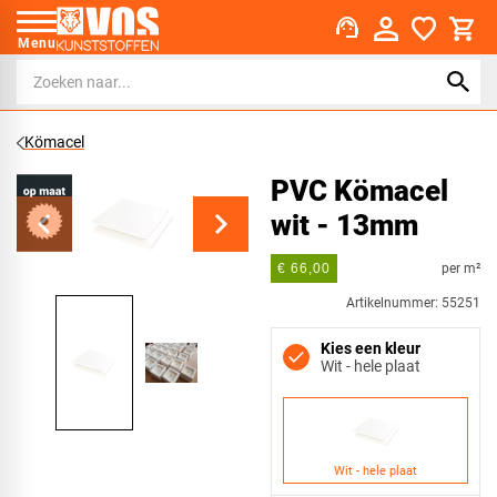
support_agent
Menu
Kömacel
PVC Kömacel
wit - 13mm
per m²
€ 66,00
Artikelnummer: 55251
Kies een kleur
Wit - hele plaat
Wit - hele plaat