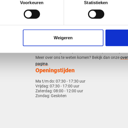
toffen
Hulp nodig?
Voorkeuren
Statistieken
Neem dan contact op met onze
klantenservice
. Wilt 
over het werken met onze producten? Bekijk dan on
kennisbank
.
​Lees meer over het
bestelproces
,
bezorging en leverti
Weigeren
betalen
,
retouren
.​
​Wilt u een proefstukje/sample ontvangen? Bekijk da
onder de categorie bij toebehoren alle proefstukjes.
​​Meer over ons te weten komen? Bekijk dan onze
over
pagina
.
Openingstijden
Ma t/m do:
07:30 - 17:30 uur
Vrijdag:
07:30 - 17:00 uur
Zaterdag:
08:00 - 12:00 uur
Zondag:
Gesloten