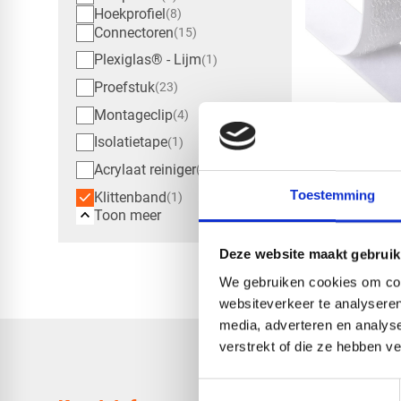
Hoekprofiel
8
Connectoren
15
Plexiglas® - Lijm
1
Proefstuk
23
Montageclip
4
Klittenband
Isolatietape
1
zelfklevend 
Acrylaat reiniger
wit - 500 x
1
Toestemming
Klittenband
€ 11,15
1
Toon meer
Deze website maakt gebruik
We gebruiken cookies om cont
websiteverkeer te analyseren
media, adverteren en analys
verstrekt of die ze hebben v
Toestemmingsselectie