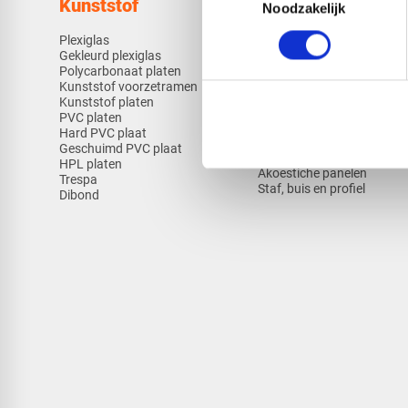
Kunststof
Technische kunsts
Noodzakelijk
Plexiglas
HDPE platen
Gekleurd plexiglas
HMPE plaat
Polycarbonaat platen
Polypropyleen platen
Kunststof voorzetramen
Kunststof platen
Overig
PVC platen
Hard PVC plaat
Gevelbekleding
Geschuimd PVC plaat
Sandwichpanelen
HPL platen
Akoestiche panelen
Trespa
Staf, buis en profiel
Dibond