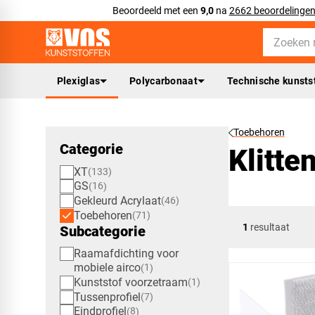
Beoordeeld met een
9,0
na
2662 beoordelinge
Plexiglas
Polycarbonaat
Technische kunsts
Toebehoren
Categorie
Klitte
XT
133
GS
16
Gekleurd Acrylaat
46
Toebehoren
71
1
resultaat
Subcategorie
Raamafdichting voor
mobiele airco
1
Kunststof voorzetraam
1
Tussenprofiel
7
Eindprofiel
8