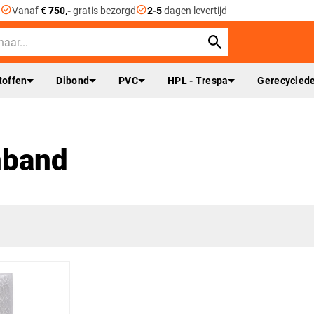
check_circle
check_circle
n
Vanaf
€ 750,-
gratis bezorgd
2-5
dagen levertijd
toffen
Dibond
PVC
HPL - Trespa
Gerecyclede
nband