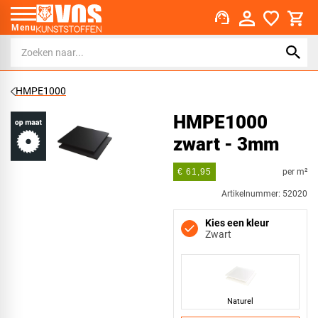
support_agent
Menu
HMPE1000
HMPE1000
zwart - 3mm
per m²
€ 61,95
Artikelnummer: 52020
Kies een kleur
Zwart
Naturel