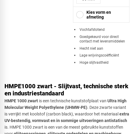
Kies vorm en
afmeting
​Vochtafstotend
Goedgekeurd voor direct
contact met levensmiddelen
Vierkant
Hecht niet aan
Lage wrijvingscoëfficiënt
Hoge slijtvastheid
Driehoek
HMPE1000 zwart - Slijtvast, technische sterk
en industriestandaard
Rechthoek
HMPE 1000 zwart
is een technische kunststofplaat van
Ultra High
Molecular Weight Polyethylene (UHMW-PE)
. Deze zwarte variant
is verrijkt met koolstof (carbon black), waardoor het materiaal
extra
UV-bestendig, vormvast en in sommige uitvoeringen antistatisch
Ovaal
is. HMPE 1000 zwart is een van de meest gebruikte kunststoffen
voor
glijtoepassingen, slijtvaste onderdelen en machinebouw
.