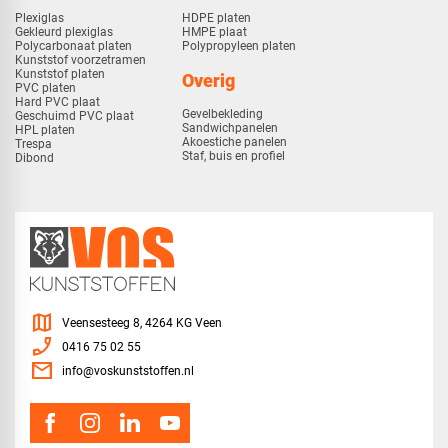
Plexiglas
HDPE platen
Gekleurd plexiglas
HMPE plaat
Polycarbonaat platen
Polypropyleen platen
Kunststof voorzetramen
Kunststof platen
Overig
PVC platen
Hard PVC plaat
Gevelbekleding
Geschuimd PVC plaat
Sandwichpanelen
HPL platen
Akoestiche panelen
Trespa
Staf, buis en profiel
Dibond
map
Veensesteeg 8, 4264 KG Veen
phone_enabled
0416 75 02 55
mail
info@voskunststoffen.nl