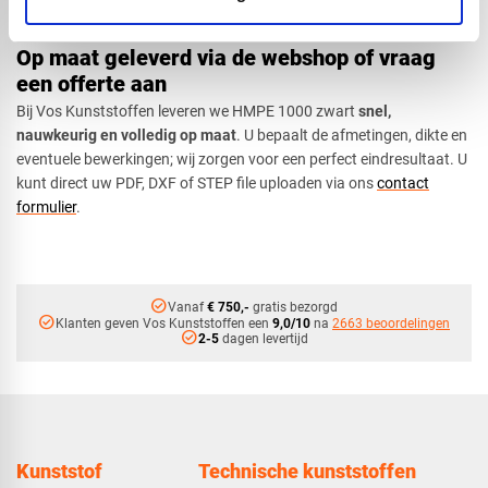
contact
met ons op voor meer informatie.
Op maat geleverd via de webshop of vraag
een offerte aan
Bij Vos Kunststoffen leveren we HMPE 1000 zwart
snel,
nauwkeurig en volledig op maat
. U bepaalt de afmetingen, dikte en
eventuele bewerkingen; wij zorgen voor een perfect eindresultaat. U
kunt direct uw PDF, DXF of STEP file uploaden via ons
contact
formulier
.
check_circle
Vanaf
€ 750,-
gratis bezorgd
check_circle
Klanten geven Vos Kunststoffen een
9,0/10
na
2663 beoordelingen
check_circle
2-5
dagen levertijd
Kunststof
Technische kunststoffen