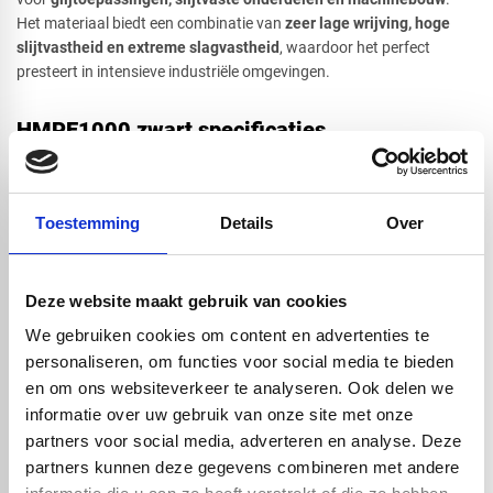
Het materiaal biedt een combinatie van
zeer lage wrijving, hoge
slijtvastheid en extreme slagvastheid
, waardoor het perfect
Cirkel
presteert in intensieve industriële omgevingen.
HMPE1000 zwart specificaties
Ultra-slijtvast en zeer lange levensduur
Afsnede
Lage wrijvingscoëfficiënt, perfecte glij- en schuifeigenschappen
Extra sterke en vormvaste zwarte uitvoering
Toestemming
Details
Over
UV-bestendig (dankzij carbon black)
Uitstekende chemische resistentie
Deze website maakt gebruik van cookies
Slagvast, zelfs bij temperaturen onder nul
Minimale wateropname → hygiënisch en stabiel
We gebruiken cookies om content en advertenties te
Eigenschap
Waarde
personaliseren, om functies voor social media te bieden
Dichtheid
0,93–0,94 g/cm³
en om ons websiteverkeer te analyseren. Ook delen we
informatie over uw gebruik van onze site met onze
Smeltpunt
130–135 °C
partners voor social media, adverteren en analyse. Deze
Temperatuurbereik
–50 °C tot +80 °C
partners kunnen deze gegevens combineren met andere
Impactsterkte
Zeer hoog, ook bij lage temperaturen