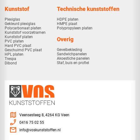
Kunststof
Technische kunststoffen
Plexiglas
HDPE platen
Gekleurd plexiglas
HMPE plaat
Polycarbonaat platen
Polypropyleen platen
Kunststof voorzetramen
Kunststof platen
Overig
PVC platen
Hard PVC plaat
Gevelbekleding
Geschuimd PVC plaat
Sandwichpanelen
HPL platen
Akoestiche panelen
Trespa
Staf, buis en profiel
Dibond
map
Veensesteeg 8, 4264 KG Veen
phone_enabled
0416 75 02 55
mail
info@voskunststoffen.nl