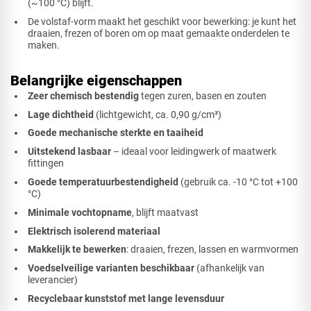
(~100 °C) blijft.
De volstaf-vorm maakt het geschikt voor bewerking: je kunt het
draaien, frezen of boren om op maat gemaakte onderdelen te
maken.
Belangrijke eigenschappen
Zeer chemisch bestendig
tegen zuren, basen en zouten
Lage dichtheid
(lichtgewicht, ca. 0,90 g/cm³)
Goede mechanische sterkte en taaiheid
Uitstekend lasbaar
– ideaal voor leidingwerk of maatwerk
fittingen
Goede temperatuurbestendigheid
(gebruik ca. -10 °C tot +100
°C)
Minimale vochtopname
, blijft maatvast
Elektrisch isolerend materiaal
Makkelijk te bewerken
: draaien, frezen, lassen en warmvormen
Voedselveilige varianten beschikbaar
(afhankelijk van
leverancier)
Recyclebaar kunststof met lange levensduur