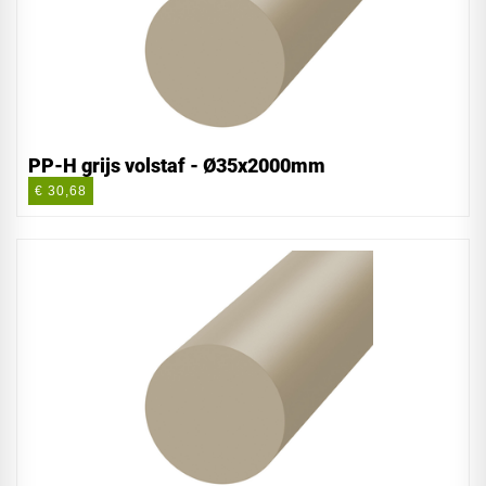
PP-H grijs volstaf - Ø35x2000mm
€ 30,68