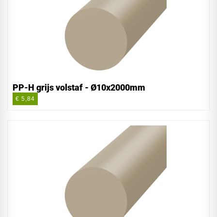
PP-H grijs volstaf - Ø10x2000mm
€ 5,84