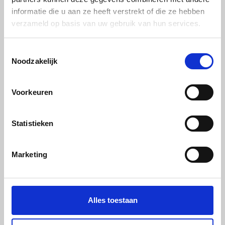
informatie die u aan ze heeft verstrekt of die ze hebben
verzameld op basis van uw gebruik van hun services.
Toestemmingsselectie
Noodzakelijk
PP-H grijs volstaf - Ø70x2000mm
€ 122,56
Voorkeuren
Statistieken
Marketing
Alles toestaan