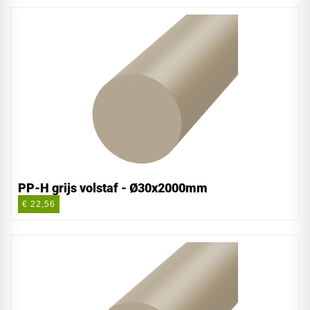
PP-H grijs volstaf - Ø30x2000mm
€ 22,56