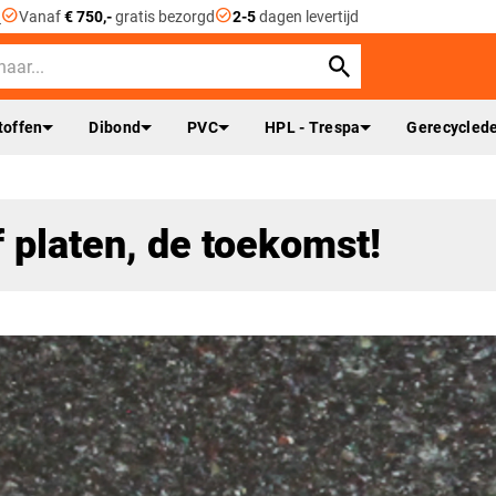
check_circle
check_circle
n
Vanaf
€ 750,-
gratis bezorgd
2-5
dagen levertijd
toffen
Dibond
PVC
HPL - Trespa
Gerecyclede
 platen, de toekomst!