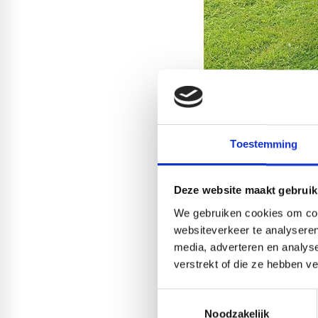
Verschillende
Toestemming
Er zijn verschillende s
density polyethylene),
temperaturen en chemisc
Deze website maakt gebruik
product wil toepassen,
We gebruiken cookies om cont
PE: Een PE plaat, oftew
websiteverkeer te analyseren
een veelgebruikte ther
media, adverteren en analys
chemische bestendighe
verstrekt of die ze hebben v
in de bouw, de voeding
containers, bakken, en
Toestemmingsselectie
kunnen worden gesnede
Noodzakelijk