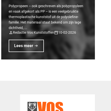
Polypropeen – ook geschreven als polypropyleen
en vaak afgekort als PP – is een veelgebruikte
thermoplastische kunststof uit de polyolefine-
familie. Het materiaal staat bekend om zijn lage
dichtheid, ...
person
calendar_today
Redactie Vos Kunststoffen
10-02-2026
arrow_right_alt
Lees meer