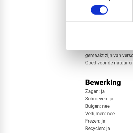
LDPE: LDPE staat voor 
toepassingen. Een LDPE 
lage dichtheid en goe
verpakkingsindustrie, 
industriële en commerc
Eco plaat:
Recycled ec
duurzamere en milieuvr
gemaakt zijn van versch
Goed voor de natuur e
Bewerking
Zagen: ja
​Schroeven: ja
​Buigen: nee
​Verlijmen: nee
​Frezen: ja
​Recyclen: ja​