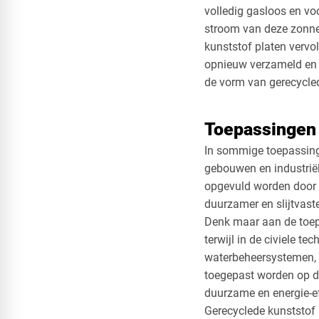
volledig gasloos en v
stroom van deze zonne
kunststof platen vervo
opnieuw verzameld en g
de vorm van gerecyclede
Toepassingen
In sommige toepassinge
gebouwen en industrië
opgevuld worden door de
duurzamer en slijtvast
Denk maar aan de toepa
terwijl in de civiele t
waterbeheersystemen, z
toegepast worden op d
duurzame en energie-ef
Gerecyclede kunststof 