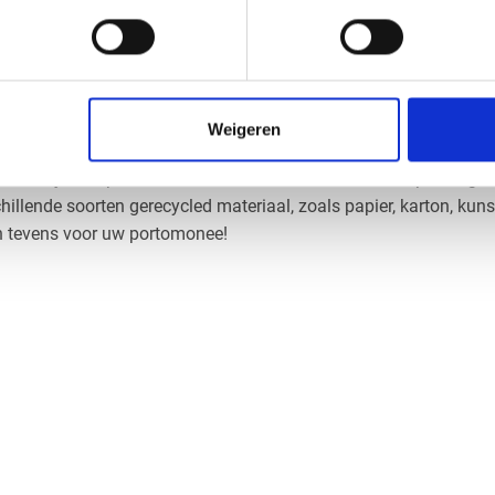
Low-Density Polyethylene, een type kunststof dat veel wordt geb
plaat is een plaat gemaakt van dit materiaal. LDPE staat bekend 
de chemische bestendigheid. LDPE platen worden vaak gebruikt i
als bouwmateriaal, voor het maken van bots- en stootkappen, en 
iële toepassingen.
Weigeren
o
platen zijn platen die zijn gemaakt van gerecyclede materialen
iendelijkere optie te bieden voor bouw- en interieurtoepassinge
illende soorten gerecycled materiaal, zoals papier, karton, kuns
n tevens voor uw portomonee!