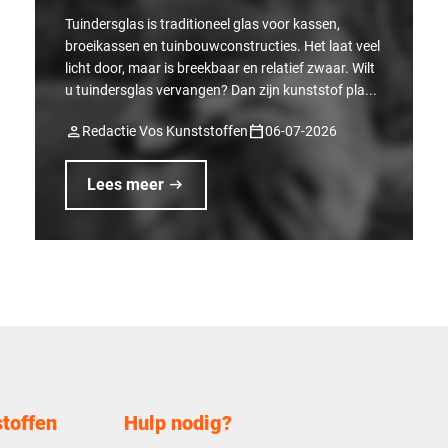
Tuindersglas is traditioneel glas voor kassen,
broeikassen en tuinbouwconstructies. Het laat veel
licht door, maar is breekbaar en relatief zwaar. Wilt
u tuindersglas vervangen? Dan zijn kunststof pla...
person
calendar_today
Redactie Vos Kunststoffen
06-07-2026
arrow_right_alt
Lees meer
toffen
Hulp nodig?