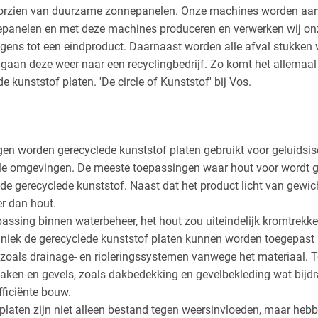
oorzien van duurzame zonnepanelen. Onze machines worden aa
panelen en met deze machines produceren en verwerken wij on
lgens tot een eindproduct. Daarnaast worden alle afval stukken
aan deze weer naar een recyclingbedrijf. Zo komt het allemaal w
 kunststof platen. 'De circle of Kunststof' bij Vos.
n worden gerecyclede kunststof platen gebruikt voor geluidsiso
le omgevingen. De meeste toepassingen waar hout voor wordt g
 gerecyclede kunststof. Naast dat het product licht van gewicht 
er dan hout.
ssing binnen waterbeheer, het hout zou uiteindelijk kromtrekke
echniek de gerecyclede kunststof platen kunnen worden toegepast 
oals drainage- en rioleringssystemen vanwege het materiaal. T
aken en gevels, zoals dakbedekking en gevelbekleding wat bijd
ficiënte bouw.
platen zijn niet alleen bestand tegen weersinvloeden, maar heb