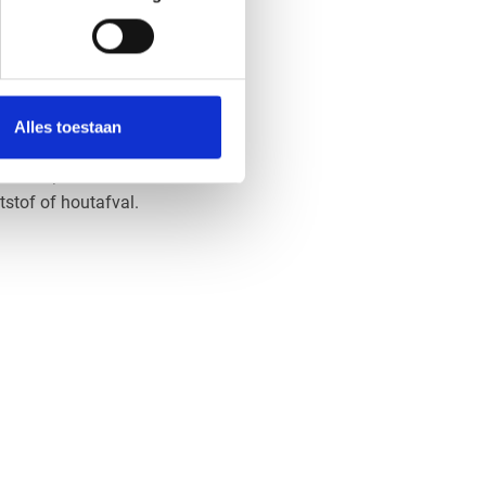
ruikt in verschillende
om zijn flexibiliteit,
n de
in diverse andere
Alles toestaan
, vaak met als doel een
n. Deze platen kunnen
tstof of houtafval.