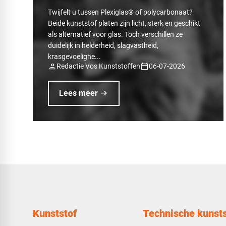
Twijfelt u tussen Plexiglas® of polycarbonaat?
Beide kunststof platen zijn licht, sterk en geschikt
als alternatief voor glas. Toch verschillen ze
duidelijk in helderheid, slagvastheid,
krasgevoelighe...
person
calendar_today
Redactie Vos Kunststoffen
06-07-2026
arrow_right_alt
Lees meer
Kunststof
Technische kunsts