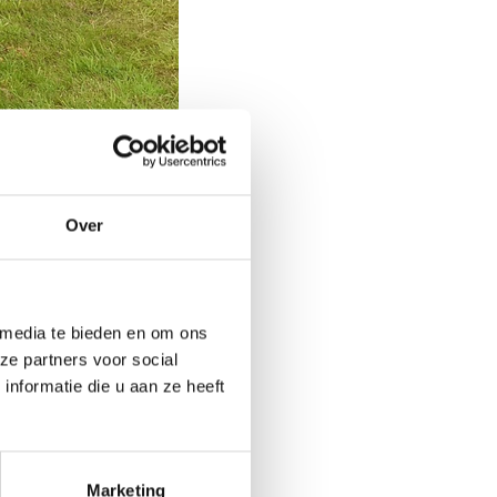
f
Over
hylene) en
LDPE
(low-
eter bestand tegen hoge
na te gaan waar u het
 media te bieden en om ons
t is van polyethyleen,
ze partners voor social
en hebben een goede
nformatie die u aan ze heeft
 worden vaak gebruikt
rse producten zoals
kent dat ze gemakkelijk
Marketing