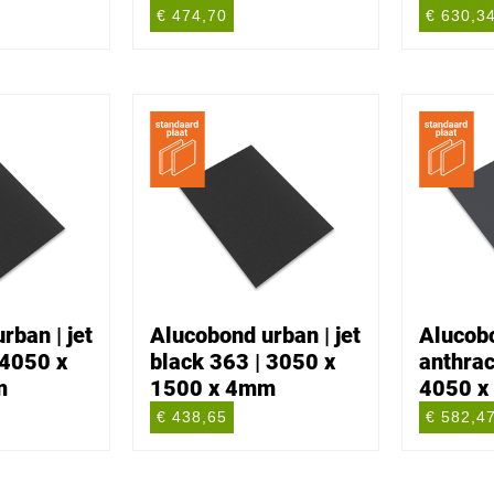
€ 474,70
€ 630,3
rban | jet
Alucobond urban | jet
Alucobo
 4050 x
black 363 | 3050 x
anthrac
m
1500 x 4mm
4050 x
€ 438,65
€ 582,4