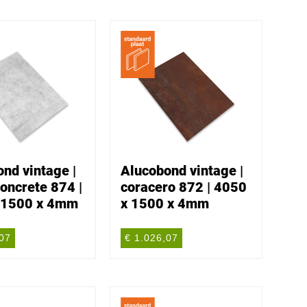
nd vintage |
Alucobond vintage |
oncrete 874 |
coracero 872 | 4050
 1500 x 4mm
x 1500 x 4mm
,07
€ 1.026,07