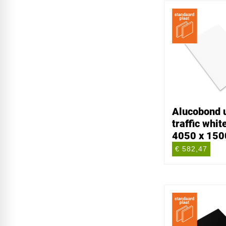
Alucobond u
traffic whit
4050 x 150
€ 582,47