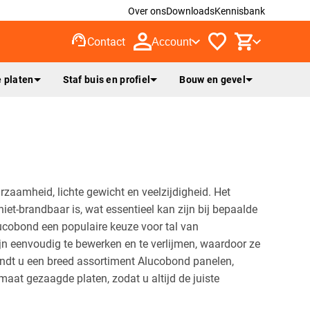
Over ons
Downloads
Kennisbank
support_agent
Contact
Account
 platen
Staf buis en profiel
Bouw en gevel
aamheid, lichte gewicht en veelzijdigheid. Het
et-brandbaar is, wat essentieel kan zijn bij bepaalde
lucobond een populaire keuze voor tal van
jn eenvoudig te bewerken en te verlijmen, waardoor ze
vindt u een breed assortiment Alucobond panelen,
aat gezaagde platen, zodat u altijd de juiste