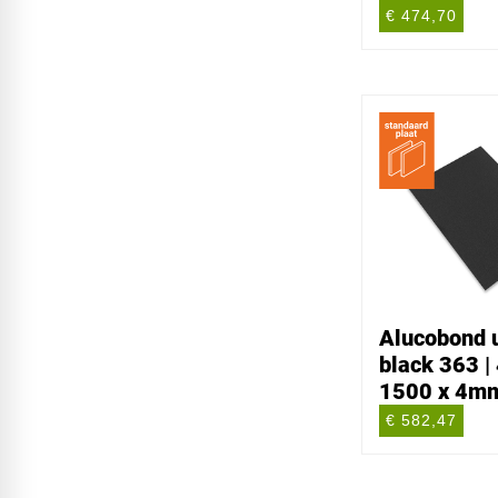
€ 474,70
Alucobond u
black 363 |
1500 x 4m
€ 582,47