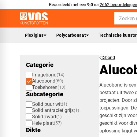
Beoordeeld met een
9,0
na
2662 beoordelinge
Plexiglas
Polycarbonaat
Technische kunsts
Dibond
Categorie
Aluco
Imagebond
14
Alucobond
60
Alucobond is een
Toebehoren
13
bestaat uit twee 
Subcategorie
projecten. Door z
Solid puur wit
1
toepassingen. Dez
Solid antraciet grijs
1
geschikt zijn voo
Solid zwart
1
Hele plaat
geschikt voor div
57
Dikte
oplossing krijgt v