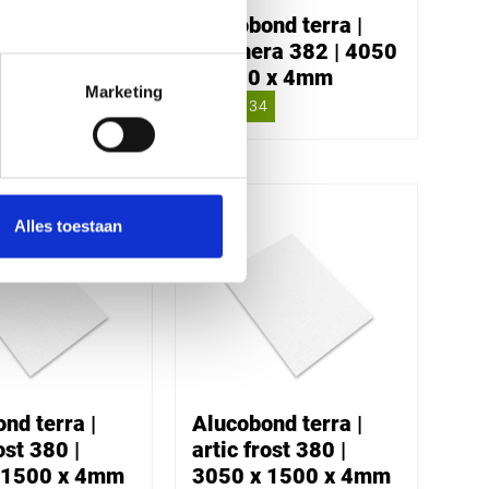
nd terra |
Alucobond terra |
383 | 4050 x
lava nera 382 | 4050
x 4mm
x 1500 x 4mm
Marketing
4
€ 630,34
Alles toestaan
nd terra |
Alucobond terra |
ost 380 |
artic frost 380 |
 1500 x 4mm
3050 x 1500 x 4mm