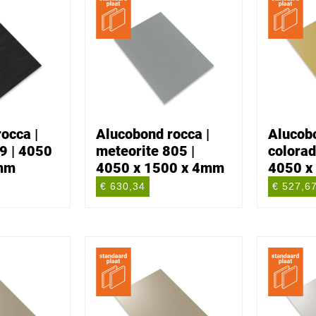
occa |
Alucobond rocca |
Alucobo
9 | 4050
meteorite 805 |
colorad
4mm
4050 x 1500 x 4mm
4050 x
€ 630,34
€ 527,6