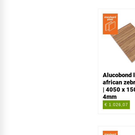
Alucobond l
african zeb
| 4050 x 15
4mm
€ 1.026,07