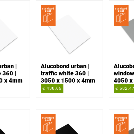
rban |
Alucobond urban |
Alucobo
e 360 |
traffic white 360 |
window
0 x 4mm
3050 x 1500 x 4mm
4050 x
€ 438,65
€ 582,4