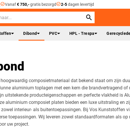
check_circle
check_circle
n
Vanaf
€ 750,-
gratis bezorgd
2-5
dagen levertijd
toffen
Dibond
PVC
HPL - Trespa
Gerecyclede
bond
 hoogwaardig composietmateriaal dat bekend staat om zijn duurz
dunne aluminium toplagen met een kern die brandvertragend of ni
ijn uitstekende producteigenschappen en perfecte vlakheid is A
e aluminium composiet platen bieden een luxe uitstraling en zi
r zowel interieur- als buitentoepassingen. Bij Vos Kunststoffen 
erse toepassingen. Wij leveren zowel standaardformaten als op m
oor uw project.