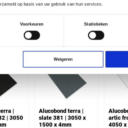
erzameld op basis van uw gebruik van hun services.
erra |
Alucobond terra |
Alucobo
| 4050 x
pyrite 385 | 3050 x
bronze 
m
1500 x 4mm
1500 
Voorkeuren
Statistieken
€ 474,70
€ 630,3
Weigeren
erra |
Alucobond terra |
Alucobo
82 | 3050
slate 381 | 3050 x
artic fr
4mm
1500 x 4mm
4050 x