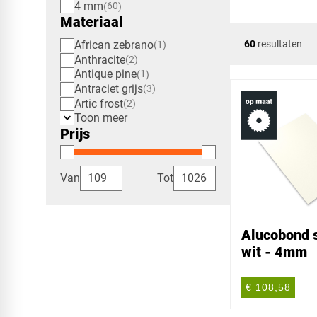
4 mm
60
Materiaal
African zebrano
60
resultaten
1
Anthracite
2
Antique pine
1
Antraciet grijs
3
Artic frost
2
Toon meer
Prijs
Van
Tot
Alucobond s
wit - 4mm
€ 108,58