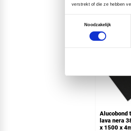
verstrekt of die ze hebben v
Alucobond t
pyrite 385 
Toestemmingsselectie
1500 x 4m
Noodzakelijk
€ 630,34
Alucobond t
lava nera 3
x 1500 x 