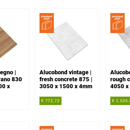
egno |
Alucobond vintage |
Alucobo
rano 830
fresh concrete 875 |
rough c
00 x
3050 x 1500 x 4mm
4050 x
€ 772,72
€ 1.026