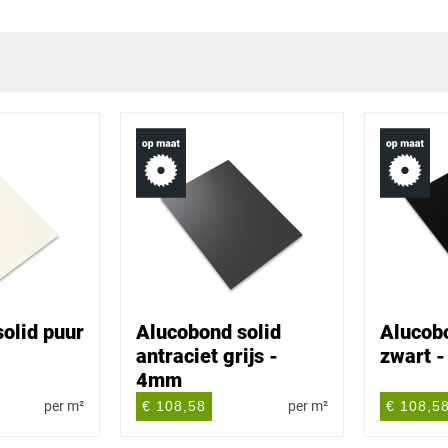
olid puur
Alucobond solid
Alucobo
antraciet grijs -
zwart 
4mm
per m²
€ 108,58
per m²
€ 108,5