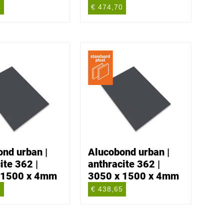
4
€ 474,70
nd urban |
Alucobond urban |
ite 362 |
anthracite 362 |
 1500 x 4mm
3050 x 1500 x 4mm
7
€ 438,65