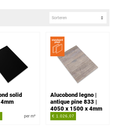
Sorteren
nd solid
Alucobond legno |
- 4mm
antique pine 833 |
4050 x 1500 x 4mm
8
per m²
€ 1.026,07