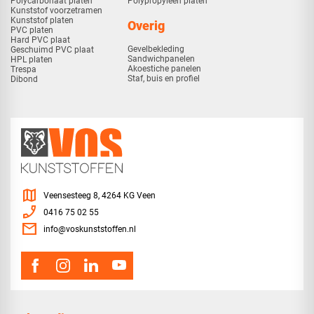
Polycarbonaat platen
Polypropyleen platen
Kunststof voorzetramen
Kunststof platen
Overig
PVC platen
Hard PVC plaat
Gevelbekleding
Geschuimd PVC plaat
Sandwichpanelen
HPL platen
Akoestiche panelen
Trespa
Staf, buis en profiel
Dibond
map
Veensesteeg 8, 4264 KG Veen
phone_enabled
0416 75 02 55
mail
info@voskunststoffen.nl