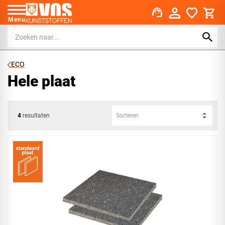
support_agent
Menu
ECO
Hele plaat
4
resultaten
Sorteren