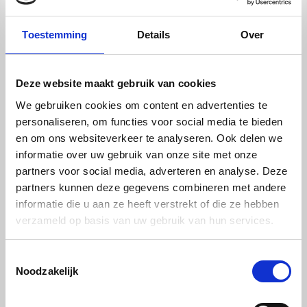
Toestemming
Details
Over
Deze website maakt gebruik van cookies
We gebruiken cookies om content en advertenties te
Eco plaat antraciet - 2440 x 1220 x 19mm
personaliseren, om functies voor social media te bieden
€ 110,00
en om ons websiteverkeer te analyseren. Ook delen we
informatie over uw gebruik van onze site met onze
partners voor social media, adverteren en analyse. Deze
Wat is een Eco plaat?
partners kunnen deze gegevens combineren met andere
De Eco plaat wordt ook wel een Ekoply sheet genoemd en is de plaat
informatie die u aan ze heeft verstrekt of die ze hebben
van nu. Met deze gerecyclede kunststof plaat helpt u mee met het
verzameld op basis van uw gebruik van hun services.
verminderen van de afvalberg en maakt u een bewuste keuze met
het oog op de toekomst. De platen rotten niet waardoor ze
uitstekend ingezet kunnen worden in vochtige ruimtes. Het is een
Toestemmingsselectie
prachtig alternatief voor hout plaatwerk als MDF, multiplex,
Noodzakelijk
betonplex en OSB. De platen hebben een gewicht van ongeveer
30KG wat reuze meevalt. Een duurzame vooruitstrevende keuze