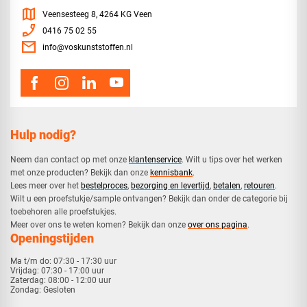
map
Veensesteeg 8, 4264 KG Veen
phone_enabled
0416 75 02 55
mail
info@voskunststoffen.nl
Hulp nodig?
Neem dan contact op met onze
klantenservice
. Wilt u tips over het werken
met onze producten? Bekijk dan onze
kennisbank
.
​Lees meer over het
bestelproces
,
bezorging en levertijd
,
betalen
,
retouren
.​
​Wilt u een proefstukje/sample ontvangen? Bekijk dan onder de categorie bij
toebehoren alle proefstukjes.
​​Meer over ons te weten komen? Bekijk dan onze
over ons pagina
.
Openingstijden
Ma t/m do:
07:30 - 17:30 uur
Vrijdag:
07:30 - 17:00 uur
Zaterdag:
08:00 - 12:00 uur
Zondag:
Gesloten