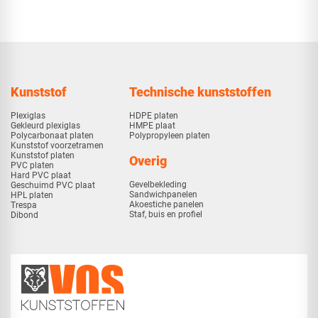
Kunststof
Technische kunststoffen
Plexiglas
HDPE platen
Gekleurd plexiglas
HMPE plaat
Polycarbonaat platen
Polypropyleen platen
Kunststof voorzetramen
Kunststof platen
Overig
PVC platen
Hard PVC plaat
Gevelbekleding
Geschuimd PVC plaat
Sandwichpanelen
HPL platen
Akoestiche panelen
Trespa
Staf, buis en profiel
Dibond