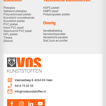
Plexiglas
HDPE platen
Gekleurd plexiglas
HMPE plaat
Polycarbonaat platen
Polypropyleen platen
Kunststof voorzetramen
Kunststof platen
Overig
PVC platen
Hard PVC plaat
Gevelbekleding
Geschuimd PVC plaat
Sandwichpanelen
HPL platen
Akoestiche panelen
Trespa
Staf, buis en profiel
Dibond
map
Veensesteeg 8, 4264 KG Veen
phone_enabled
0416 75 02 55
mail
info@voskunststoffen.nl