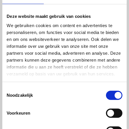
Toepassingen van bruine acrylplaten
Bruin plexiglas is breed inzetbaar in allerlei projecten waar
Deze website maakt gebruik van cookies
duurzaamheid en uitstraling samenkomen. Veelgebruikte
toepassingen zijn:
We gebruiken cookies om content en advertenties te
Wandpanelen of baliebekleding in kantoren en winkels
personaliseren, om functies voor social media te bieden
Afschermplaten in werk- en opslagruimtes
en om ons websiteverkeer te analyseren. Ook delen we
Decoratieve elementen in interieurbouw
informatie over uw gebruik van onze site met onze
partners voor social media, adverteren en analyse. Deze
Displays, presentatiemeubels en signage
partners kunnen deze gegevens combineren met andere
Industriële of functionele panelen waarbij een donkere kleur
gewenst is
informatie die u aan ze heeft verstrekt of die ze hebben
Dankzij de stevigheid en kleurvastheid is acrylaat bruin een goed
verzameld op basis van uw gebruik van hun services.
alternatief voor glas of aluminium panelen.
Toestemmingsselectie
Bewerkingsmogelijkheden
Noodzakelijk
Bruin Plexiglas® is uitstekend te verwerken. De platen zijn geschikt
om te:
zagen
Voorkeuren
laseren
frezen