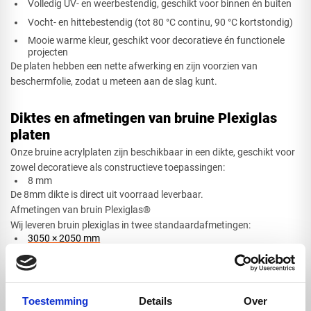
Volledig UV- en weerbestendig, geschikt voor binnen én buiten
Vocht- en hittebestendig (tot 80 °C continu, 90 °C kortstondig)
Mooie warme kleur, geschikt voor decoratieve én functionele
projecten
De platen hebben een nette afwerking en zijn voorzien van
beschermfolie, zodat u meteen aan de slag kunt.
Diktes en afmetingen van bruine Plexiglas
platen
Onze bruine acrylplaten zijn beschikbaar in een dikte, geschikt voor
zowel decoratieve als constructieve toepassingen:
8 mm​
De 8mm dikte is direct uit voorraad leverbaar.
Afmetingen van bruin Plexiglas®
Wij leveren bruin plexiglas in twee standaardafmetingen:
3050 × 2050 mm
2030 × 1520 mm
Deze afmetingen bieden voldoende marge voor zowel kleinere
onderdelen als grote panelen.
Toestemming
Details
Over