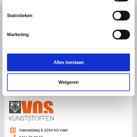
Statistieken
Kunststof
Technische kunststoffen
Marketing
Plexiglas
HDPE platen
Gekleurd plexiglas
HMPE plaat
Polycarbonaat platen
Polypropyleen platen
Kunststof voorzetramen
Kunststof platen
Overig
PVC platen
Alles toestaan
Hard PVC plaat
Gevelbekleding
Geschuimd PVC plaat
Sandwichpanelen
HPL platen
Akoestiche panelen
Trespa
Staf, buis en profiel
Dibond
Weigeren
map
Veensesteeg 8, 4264 KG Veen