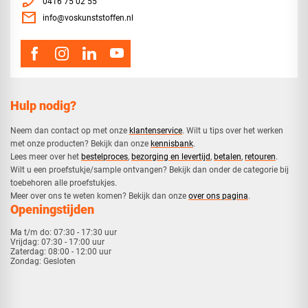
phone_enabled
0416 75 02 55
mail
info@voskunststoffen.nl
Hulp nodig?
Neem dan contact op met onze
klantenservice
. Wilt u tips over het werken
met onze producten? Bekijk dan onze
kennisbank
.
​Lees meer over het
bestelproces
,
bezorging en levertijd
,
betalen
,
retouren
.​
​Wilt u een proefstukje/sample ontvangen? Bekijk dan onder de categorie bij
toebehoren alle proefstukjes.
​​Meer over ons te weten komen? Bekijk dan onze
over ons pagina
.
Openingstijden
Ma t/m do:
07:30 - 17:30 uur
Vrijdag:
07:30 - 17:00 uur
Zaterdag:
08:00 - 12:00 uur
Zondag:
Gesloten