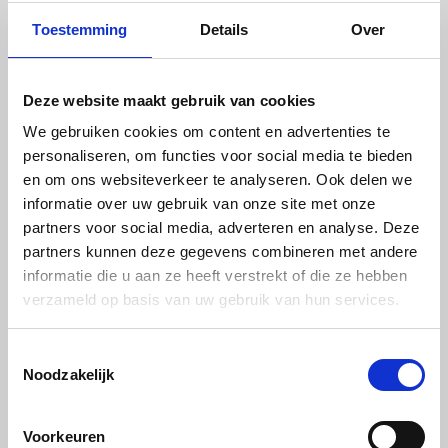
Enkelzijdig UV- 2600 x 1000 x 50mm
Toestemming
Details
Over
€ 288,98
Deze website maakt gebruik van cookies
We gebruiken cookies om content en advertenties te
personaliseren, om functies voor social media te bieden
en om ons websiteverkeer te analyseren. Ook delen we
informatie over uw gebruik van onze site met onze
partners voor social media, adverteren en analyse. Deze
partners kunnen deze gegevens combineren met andere
informatie die u aan ze heeft verstrekt of die ze hebben
verzameld op basis van uw gebruik van hun services.
Constructieplaat - PP - Grijs RAL7032 -
Toestemmingsselectie
Enkelzijdig UV - 1200 x 1000 x 20mm
Noodzakelijk
€ 113,36
Voorkeuren