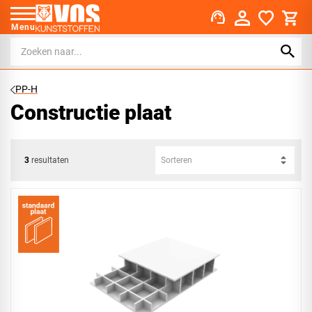
support_agent
Menu
PP-H
Constructie plaat
3
resultaten
Sorteren