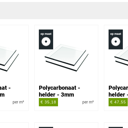
at -
Polycarbonaat -
Polycar
mm
helder - 3mm
helder
per m²
€ 35,18
per m²
€ 47,55