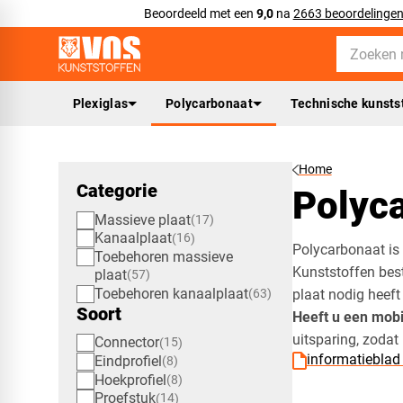
Beoordeeld met een
9,0
na
2663 beoordelinge
Plexiglas
Polycarbonaat
Technische kunsts
Home
Categorie
Polyca
Massieve plaat
17
Kanaalplaat
16
Polycarbonaat is 
Toebehoren massieve
Kunststoffen bes
plaat
57
Toebehoren kanaalplaat
63
plaat nodig heeft
Soort
Heeft u een mobi
uitsparing, zodat
Connector
15
informatieblad
Eindprofiel
8
Hoekprofiel
8
Proefstuk
14