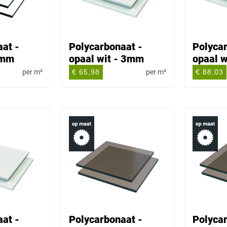
at -
Polycarbonaat -
Polycar
5mm
opaal wit - 3mm
opaal 
per m²
€ 65,98
per m²
€ 88,03
at -
Polycarbonaat -
Polycar