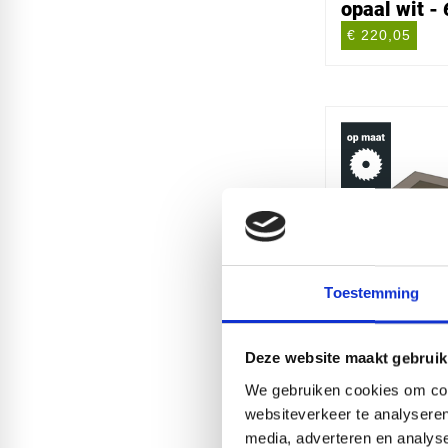
opaal wit 
€ 220,05
Toestemming
Polycarbona
brons - 6m
Deze website maakt gebruik
€ 109,43
We gebruiken cookies om cont
websiteverkeer te analyseren
media, adverteren en analys