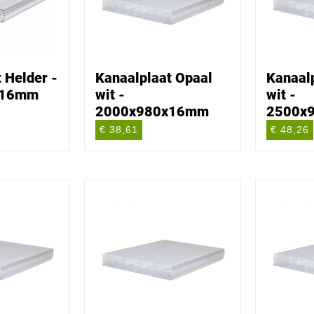
 Helder -
Kanaalplaat Opaal
Kanaal
x16mm
wit -
wit -
2000x980x16mm
2500x
€ 38,61
€ 48,26