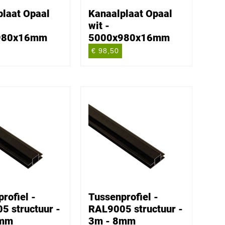
plaat Opaal
Kanaalplaat Opaal
wit -
980x16mm
5000x980x16mm
€ 98,50
rofiel -
Tussenprofiel -
5 structuur -
RAL9005 structuur -
8mm
3m - 8mm