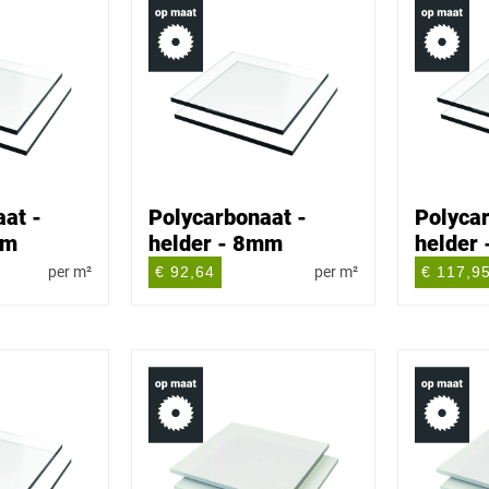
at -
Polycarbonaat -
Polycar
mm
helder - 8mm
helder
per m²
€ 92,64
per m²
€ 117,9