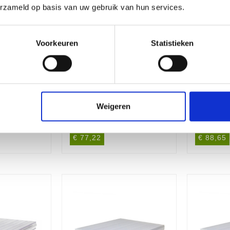
erzameld op basis van uw gebruik van hun services.
Voorkeuren
Statistieken
Weigeren
 Helder -
Kanaalplaat Helder -
Kanaalp
x16mm
4000x980x16mm
4500x
€ 77,22
€ 88,65