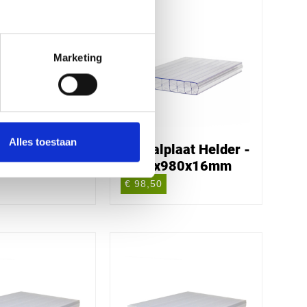
Marketing
Alles toestaan
laat Helder -
Kanaalplaat Helder -
980x16mm
5000x980x16mm
€ 98,50