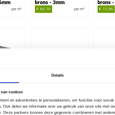
- 6mm
brons - 3mm
brons 
per m²
€ 54,70
per m²
€ 72,95
Details
at -
Kanaalplaat Helder -
Kanaalp
m
2000x980x16mm
2500x
 van cookies
per m²
€ 38,61
€ 48,26
ent en advertenties te personaliseren, om functies voor social
. Ook delen we informatie over uw gebruik van onze site met on
e. Deze partners kunnen deze gegevens combineren met andere i