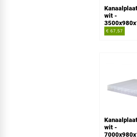
Kanaalplaa
wit -
3500x980
€ 67,57
Kanaalplaa
wit -
7000x980