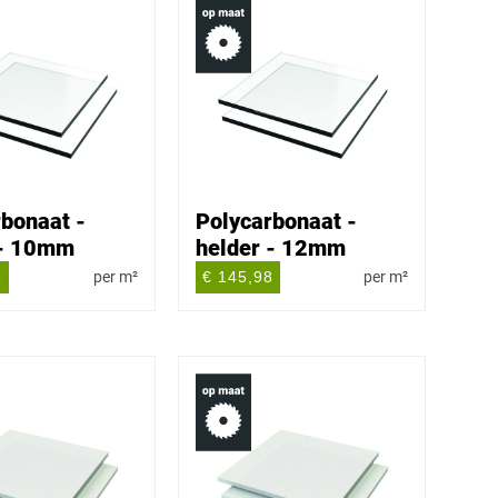
bonaat -
Polycarbonaat -
 - 10mm
helder - 12mm
5
per m²
€ 145,98
per m²