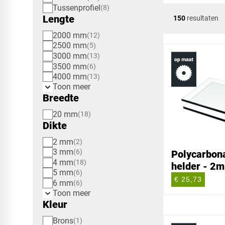
Tussenprofiel
8
Lengte
150
resultaten
2000 mm
12
2500 mm
5
3000 mm
13
3500 mm
6
4000 mm
13
Toon meer
Breedte
20 mm
18
Dikte
2 mm
2
3 mm
6
Polycarbona
4 mm
18
helder - 2
5 mm
6
€ 25,73
6 mm
6
Toon meer
Kleur
Brons
1