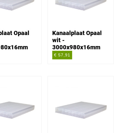
plaat Opaal
Kanaalplaat Opaal
wit -
980x16mm
3000x980x16mm
€ 57,91