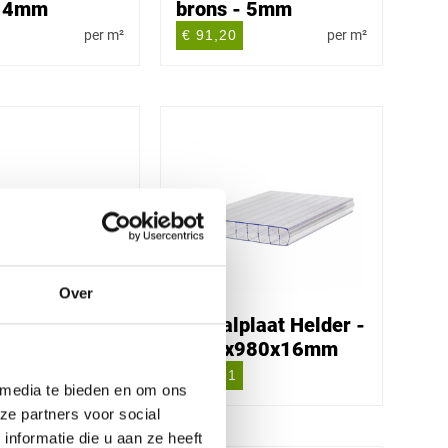
- 4mm
brons - 5mm
per m²
€ 91,20
per m²
Over
laat Helder -
Kanaalplaat Helder -
980x16mm
3000x980x16mm
€ 57,91
 media te bieden en om ons
ze partners voor social
nformatie die u aan ze heeft