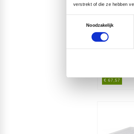
verstrekt of die ze hebben v
Toestemmingsselectie
Noodzakelijk
Kanaalplaat
3500x980
€ 67,57