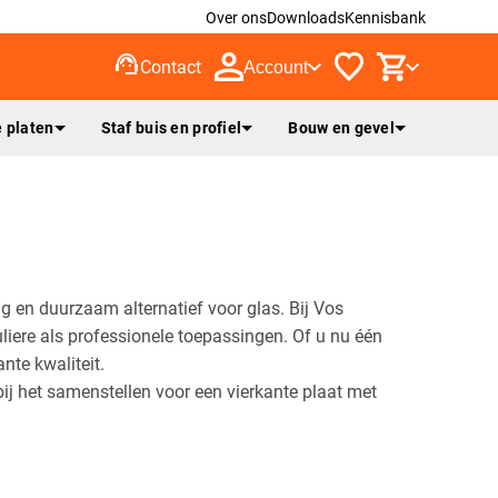
Over ons
Downloads
Kennisbank
support_agent
Contact
Account
 platen
Staf buis en profiel
Bouw en gevel
ig en duurzaam alternatief voor glas. Bij Vos
liere als professionele toepassingen. Of u nu één
nte kwaliteit.
ij het samenstellen voor een vierkante plaat met