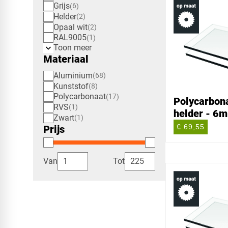
Grijs
6
Helder
2
Opaal wit
2
RAL9005
1
Toon meer
Materiaal
Aluminium
68
Kunststof
8
Polycarbonaat
17
Polycarbona
RVS
1
helder - 6
Zwart
1
€ 69,55
Prijs
Van
Tot