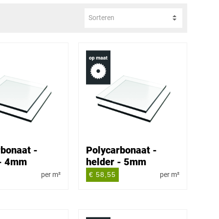
Sorteren
bonaat -
Polycarbonaat -
 - 4mm
helder - 5mm
per m²
€ 58,55
per m²