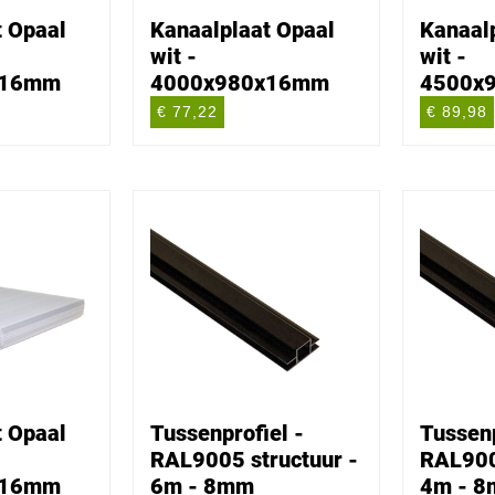
t Opaal
Kanaalplaat Opaal
Kanaal
wit -
wit -
x16mm
4000x980x16mm
4500x
€ 77,22
€ 89,98
t Opaal
Tussenprofiel -
Tussenp
RAL9005 structuur -
RAL900
x16mm
6m - 8mm
4m - 