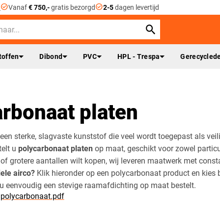
check_circle
check_circle
n
Vanaf
€ 750,-
gratis bezorgd
2-5
dagen levertijd
toffen
Dibond
PVC
HPL - Trespa
Gerecyclede
rbonaat platen
een sterke, slagvaste kunststof die veel wordt toegepast als veil
telt u
polycarbonaat platen
op maat, geschikt voor zowel particu
 of grotere aantallen wilt kopen, wij leveren maatwerk met consta
ele airco?
Klik hieronder op een polycarbonaat product en kies b
 u eenvoudig een stevige raamafdichting op maat bestelt.
 polycarbonaat.pdf