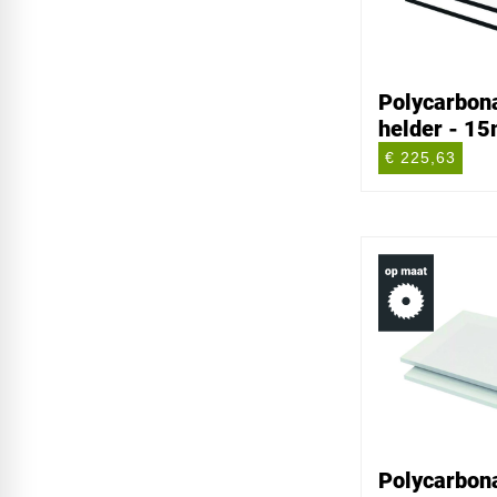
Polycarbona
helder - 1
€ 225,63
Polycarbona