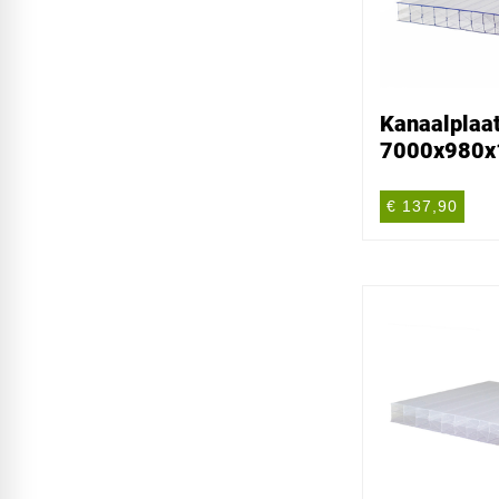
Kanaalplaat
7000x980
€ 137,90