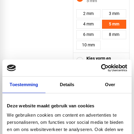
5 mm
2 mm
3 mm
4 mm
5 mm
6 mm
8 mm
10 mm
Kies vorm en
afmeting
Zeer licht van gewicht (0,5/0,6
gr cm/3)
Toestemming
Details
Over
Makkelijk te bewerken met
Vierkant
handgereedschap
Binnen en buiten toepasbaar
Deze website maakt gebruik van cookies
Door en door gekleurd
We gebruiken cookies om content en advertenties te
Driehoek
personaliseren, om functies voor social media te bieden
en om ons websiteverkeer te analyseren. Ook delen we
check_circle
Vanaf
€ 750,-
gratis bezorgd