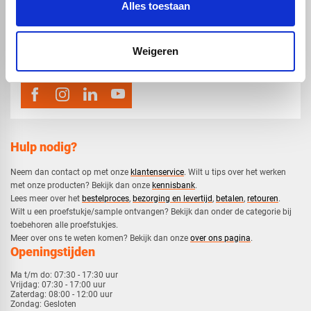
Alles toestaan
map
Veensesteeg 8, 4264 KG Veen
phone_enabled
0416 75 02 55
Weigeren
mail
info@voskunststoffen.nl
Hulp nodig?
Neem dan contact op met onze
klantenservice
. Wilt u tips over het werken
met onze producten? Bekijk dan onze
kennisbank
.
​Lees meer over het
bestelproces
,
bezorging en levertijd
,
betalen
,
retouren
.​
​Wilt u een proefstukje/sample ontvangen? Bekijk dan onder de categorie bij
toebehoren alle proefstukjes.
​​Meer over ons te weten komen? Bekijk dan onze
over ons pagina
.
Openingstijden
Ma t/m do:
07:30 - 17:30 uur
Vrijdag:
07:30 - 17:00 uur
Zaterdag:
08:00 - 12:00 uur
Zondag:
Gesloten