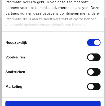
check_circle
informatie over uw gebruik van onze site met onze
Klanten geven Vos Kunststoffen een
9,0/10
na
2663 beoordelingen
check_circle
2-5
dagen levertijd
Rechthoek
partners voor social media, adverteren en analyse. Deze
partners kunnen deze gegevens combineren met andere
informatie die u aan ze heeft verstrekt of die ze hebben
verzameld op basis van uw gebruik van hun services.
Ovaal
Kunststof
Technische kunststoffen
Toestemmingsselectie
Plexiglas
HDPE platen
Noodzakelijk
Gekleurd plexiglas
HMPE plaat
Polycarbonaat platen
Polypropyleen platen
Cirkel
Kunststof voorzetramen
Kunststof platen
Overig
Voorkeuren
PVC platen
Hard PVC plaat
Gevelbekleding
Geschuimd PVC plaat
Sandwichpanelen
HPL platen
Afsnede
Statistieken
Akoestiche panelen
Trespa
Staf, buis en profiel
Dibond
Marketing