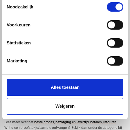
Toestemmingsselectie
Staf, buis en profiel
Dibond
Noodzakelijk
Voorkeuren
Statistieken
map
Veensesteeg 8, 4264 KG Veen
phone_enabled
0416 75 02 55
Marketing
mail
info@voskunststoffen.nl
Alles toestaan
Hulp nodig?
Weigeren
Neem dan contact op met onze
klantenservice
. Wilt u tips over het werken
met onze producten? Bekijk dan onze
kennisbank
.
​Lees meer over het
bestelproces
,
bezorging en levertijd
,
betalen
,
retouren
.​
​Wilt u een proefstukje/sample ontvangen? Bekijk dan onder de categorie bij