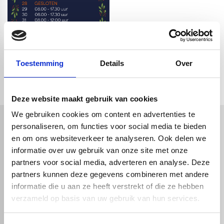
Toestemming
Details
Over
Deze website maakt gebruik van cookies
We gebruiken cookies om content en advertenties te
personaliseren, om functies voor social media te bieden
en om ons websiteverkeer te analyseren. Ook delen we
Kunststof
Technische kunststoffen
informatie over uw gebruik van onze site met onze
Plexiglas
HDPE platen
partners voor social media, adverteren en analyse. Deze
Gekleurd plexiglas
HMPE plaat
Polycarbonaat platen
Polypropyleen platen
partners kunnen deze gegevens combineren met andere
Kunststof voorzetramen
Kunststof platen
informatie die u aan ze heeft verstrekt of die ze hebben
Overig
PVC platen
verzameld op basis van uw gebruik van hun services.
Hard PVC plaat
Gevelbekleding
Geschuimd PVC plaat
Sandwichpanelen
HPL platen
Akoestiche panelen
Trespa