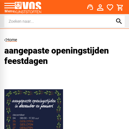
support_agent
Menu
Home
aangepaste openingstijden
feestdagen