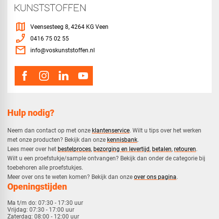
map
Veensesteeg 8, 4264 KG Veen
phone_enabled
0416 75 02 55
mail
info@voskunststoffen.nl
Hulp nodig?
Neem dan contact op met onze
klantenservice
. Wilt u tips over het werken
met onze producten? Bekijk dan onze
kennisbank
.
​Lees meer over het
bestelproces
,
bezorging en levertijd
,
betalen
,
retouren
.​
​Wilt u een proefstukje/sample ontvangen? Bekijk dan onder de categorie bij
toebehoren alle proefstukjes.
​​Meer over ons te weten komen? Bekijk dan onze
over ons pagina
.
Openingstijden
Ma t/m do:
07:30 - 17:30 uur
Vrijdag:
07:30 - 17:00 uur
Zaterdag:
08:00 - 12:00 uur