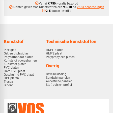
check_circle
Vanaf
€ 750,-
gratis bezorgd
check_circle
Klanten geven Vos Kunststoffen een
9,0/10
na
2663 beoordelingen
check_circle
2-5
dagen levertijd
Kunststof
Technische kunststoffen
Plexiglas
HDPE platen
Gekleurd plexiglas
HMPE plaat
Polycarbonaat platen
Polypropyleen platen
Kunststof voorzetramen
Kunststof platen
Overig
PVC platen
Hard PVC plaat
Gevelbekleding
Geschuimd PVC plaat
Sandwichpanelen
HPL platen
Akoestiche panelen
Trespa
Staf, buis en profiel
Dibond