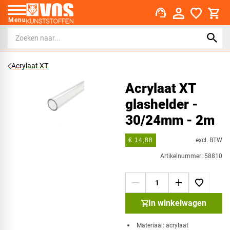
support_agent
Menu
Acrylaat XT
Acrylaat XT
glashelder -
30/24mm - 2m
excl. BTW
€ 14,88
Artikelnummer: 58810
In winkelwagen
Materiaal: acrylaat