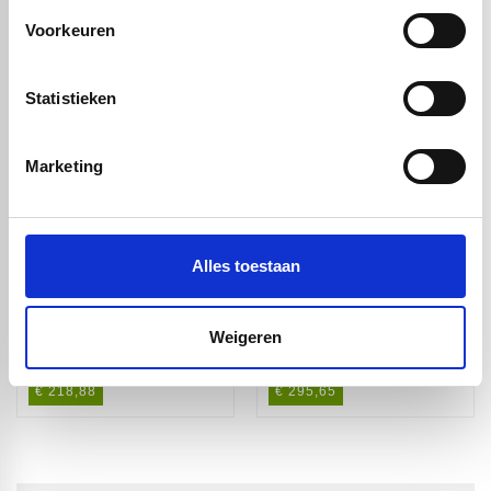
Voorkeuren
Handig om er bij te kopen
Statistieken
Marketing
Alles toestaan
Acrylaat XT
Acrylaat XT
Weigeren
glashelder -
glashelder -
250/242mm - 2m
250/240mm - 2m
€ 218,88
€ 295,65