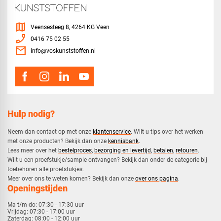
map
Veensesteeg 8, 4264 KG Veen
phone_enabled
0416 75 02 55
mail
info@voskunststoffen.nl
Hulp nodig?
Neem dan contact op met onze
klantenservice
. Wilt u tips over het werken
met onze producten? Bekijk dan onze
kennisbank
.
​Lees meer over het
bestelproces
,
bezorging en levertijd
,
betalen
,
retouren
.​
​Wilt u een proefstukje/sample ontvangen? Bekijk dan onder de categorie bij
toebehoren alle proefstukjes.
​​Meer over ons te weten komen? Bekijk dan onze
over ons pagina
.
Openingstijden
Ma t/m do:
07:30 - 17:30 uur
Vrijdag:
07:30 - 17:00 uur
Zaterdag:
08:00 - 12:00 uur