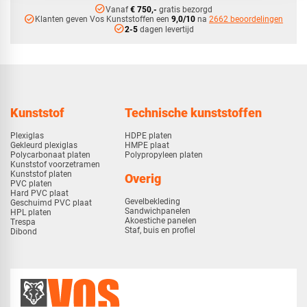
check_circle
Vanaf
€ 750,-
gratis bezorgd
check_circle
Klanten geven Vos Kunststoffen een
9,0/10
na
2662 beoordelingen
check_circle
2-5
dagen levertijd
Kunststof
Technische kunststoffen
Plexiglas
HDPE platen
Gekleurd plexiglas
HMPE plaat
Polycarbonaat platen
Polypropyleen platen
Kunststof voorzetramen
Kunststof platen
Overig
PVC platen
Hard PVC plaat
Gevelbekleding
Geschuimd PVC plaat
Sandwichpanelen
HPL platen
Akoestiche panelen
Trespa
Staf, buis en profiel
Dibond