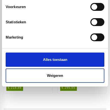
Voorkeuren
Handig om er bij te kopen
Statistieken
Marketing
Alles toestaan
Acrylaat XT
Acrylaat XT
Weigeren
glashelder -
glashelder -
250/242mm - 2m
250/240mm - 2m
€ 218,88
€ 295,65