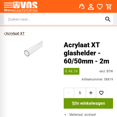
support_agent
Menu
Acrylaat XT
Acrylaat XT
glashelder -
60/50mm - 2m
excl. BTW
€ 48,76
Artikelnummer: 58819
In winkelwagen
Materiaal: acrylaat