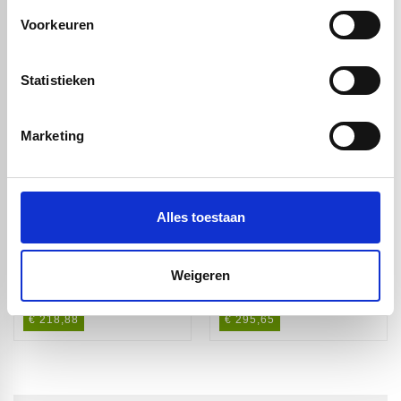
Voorkeuren
Handig om er bij te kopen
Statistieken
Marketing
Alles toestaan
Acrylaat XT
Acrylaat XT
Weigeren
glashelder -
glashelder -
250/242mm - 2m
250/240mm - 2m
€ 218,88
€ 295,65