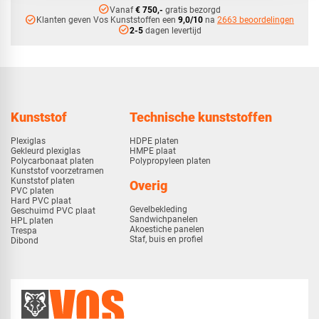
check_circle
Vanaf
€ 750,-
gratis bezorgd
check_circle
Klanten geven Vos Kunststoffen een
9,0/10
na
2663 beoordelingen
check_circle
2-5
dagen levertijd
Kunststof
Technische kunststoffen
Plexiglas
HDPE platen
Gekleurd plexiglas
HMPE plaat
Polycarbonaat platen
Polypropyleen platen
Kunststof voorzetramen
Kunststof platen
Overig
PVC platen
Hard PVC plaat
Gevelbekleding
Geschuimd PVC plaat
Sandwichpanelen
HPL platen
Akoestiche panelen
Trespa
Staf, buis en profiel
Dibond