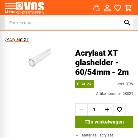
support_agent
Menu
Acrylaat XT
Acrylaat XT
glashelder -
60/54mm - 2m
excl. BTW
€ 34,24
Artikelnummer: 58821
In winkelwagen
Materiaal: acrylaat