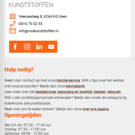
map
Veensesteeg 8, 4264 KG Veen
phone_enabled
0416 75 02 55
mail
info@voskunststoffen.nl
Hulp nodig?
Neem dan contact op met onze
klantenservice
. Wilt u tips over het werken
met onze producten? Bekijk dan onze
kennisbank
.
​Lees meer over het
bestelproces
,
bezorging en levertijd
,
betalen
,
retouren
.​
​Wilt u een proefstukje/sample ontvangen? Bekijk dan onder de categorie bij
toebehoren alle proefstukjes.
​​Meer over ons te weten komen? Bekijk dan onze
over ons pagina
.
Openingstijden
Ma t/m do:
07:30 - 17:30 uur
Vrijdag:
07:30 - 17:00 uur
Zaterdag:
08:00 - 12:00 uur