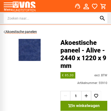
support_agent
Menu
Akoestische panelen
Akoestische
paneel - Alive -
2440 x 1220 x 9
mm
excl. BTW
€ 85,00
Artikelnummer: 55910
In winkelwagen