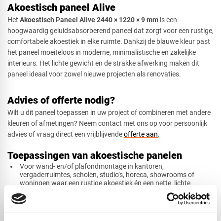
Akoestisch paneel Alive
Het
Akoestisch Paneel Alive 2440 × 1220 × 9 mm
is een
hoogwaardig geluidsabsorberend paneel dat zorgt voor een rustige,
comfortabele akoestiek in elke ruimte. Dankzij de blauwe kleur past
het paneel moeiteloos in moderne, minimalistische en zakelijke
interieurs. Het lichte gewicht en de strakke afwerking maken dit
paneel ideaal voor zowel nieuwe projecten als renovaties.
Advies of offerte nodig?
Wilt u dit paneel toepassen in uw project of combineren met andere
kleuren of afmetingen? Neem contact met ons op voor persoonlijk
advies of vraag direct een vrijblijvende
offerte aan
.
Toepassingen van akoestische panelen
Voor wand- en/of plafondmontage in kantoren,
vergaderruimtes, scholen, studio’s, horeca, showrooms of
woningen waar een rustige akoestiek én een nette, lichte
uitstraling gewenst is.
Grote maat maakt het geschikt om met minder voegen een
strakke look te creëren, handig bij grotere wanden of plafonds.