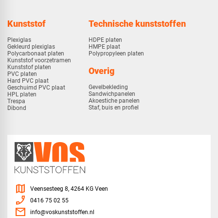
Kunststof
Technische kunststoffen
Plexiglas
HDPE platen
Gekleurd plexiglas
HMPE plaat
Polycarbonaat platen
Polypropyleen platen
Kunststof voorzetramen
Kunststof platen
Overig
PVC platen
Hard PVC plaat
Gevelbekleding
Geschuimd PVC plaat
Sandwichpanelen
HPL platen
Akoestiche panelen
Trespa
Staf, buis en profiel
Dibond
map
Veensesteeg 8, 4264 KG Veen
phone_enabled
0416 75 02 55
mail
info@voskunststoffen.nl