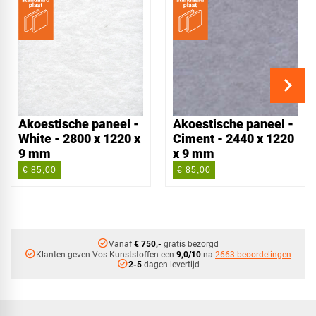
Akoestische paneel -
Akoestische paneel -
White - 2800 x 1220 x
Ciment - 2440 x 1220
9 mm
x 9 mm
€ 85,00
€ 85,00
check_circle
Vanaf
€ 750,-
gratis bezorgd
check_circle
Klanten geven Vos Kunststoffen een
9,0/10
na
2663 beoordelingen
check_circle
2-5
dagen levertijd