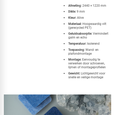
Afmeting:
2440 × 1220 mm
Dikte:
9 mm
Kleur:
Alive
Materiaal:
Hoogwaardig vilt
(gerecycled PET)
Geluidsabsorptie:
Vermindert
galm en echo
Temperatuur:
Isolerend
Toepassing:
Wand- en
plafondmontage
Montage:
Eenvoudig te
verwerken door schroeven,
lijmen of montageprofielen
Gewicht:
Lichtgewicht voor
snelle en veilige montage