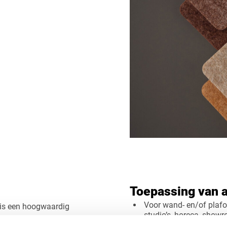
Toepassing van 
Voor wand- en/of plafo
is een hoogwaardig
studio’s, horeca, show
 comfortabele akoestiek in
nette, lichte uitstraling