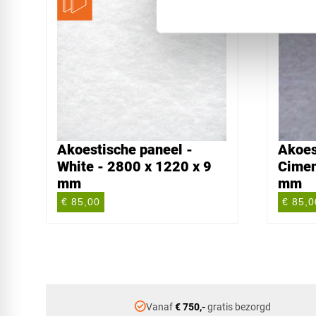
Akoestische paneel -
Akoes
White - 2800 x 1220 x 9
Cimen
mm
mm
€ 85,00
€ 85,0
check_circle
Vanaf
€ 750,-
gratis bezorgd