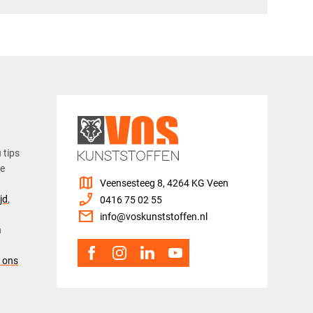
u tips
ze
map
Veensesteeg 8, 4264 KG Veen
phone_enabled
jd
,
0416 75 02 55
mail
info@voskunststoffen.nl
n
 ons