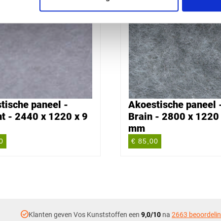
tische paneel -
Akoestische paneel 
t - 2440 x 1220 x 9
Brain - 2800 x 1220 
mm
0
€ 85,00
check_circle
Klanten geven Vos Kunststoffen een
9,0/10
na
2663 beoordeli