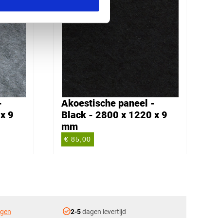
-
Akoestische paneel -
x 9
Black - 2800 x 1220 x 9
mm
€ 85,00
check_circle
ngen
2-5
dagen levertijd