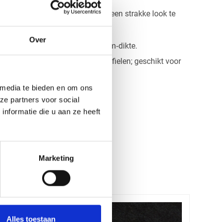
eschikt om met minder voegen een strakke look te
tere wanden of plafonds.
Over
dig hanteerbaar dankzij de 9 mm‑dikte.
f, lijm of passende montageprofielen; geschikt voor
euwbouwprojecten.
 media te bieden en om ons
ze partners voor social
nformatie die u aan ze heeft
Marketing
Alles toestaan