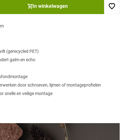
In winkelwagen
mm
lt (gerecycled PET)
dert galm en echo
afondmontage
rwerken door schroeven, lijmen of montageprofielen
r snelle en veilige montage