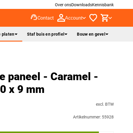
Over ons
Downloads
Kennisbank
support_agent
Contact
Account
 platen
Staf buis en profiel
Bouw en gevel
e paneel - Caramel -
20 x 9 mm
excl. BTW
Artikelnummer: 55928