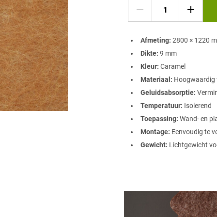
Afmeting:
2800 × 1220 
Dikte:
9 mm
Kleur:
Caramel
Materiaal:
Hoogwaardig vi
Geluidsabsorptie:
Vermin
Temperatuur:
Isolerend
Toepassing:
Wand- en pl
Montage:
Eenvoudig te ve
Gewicht:
Lichtgewicht voo