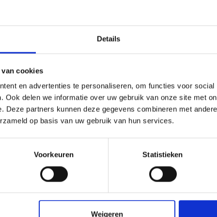
eiteloos in alle interieurs.
Grote maat maakt het g
paneel ideaal voor zowel
creëren, handig bij gro
Montage en verwerking
Details
Lichtgewicht en eenvou
Te monteren met schroe
zowel renovatie als ni
 van cookies
en met andere kleuren of
ent en advertenties te personaliseren, om functies voor social
 advies of vraag direct een
. Ook delen we informatie over uw gebruik van onze site met on
e. Deze partners kunnen deze gegevens combineren met andere i
erzameld op basis van uw gebruik van hun services.
Handig om er bij te kopen
Voorkeuren
Statistieken
Weigeren