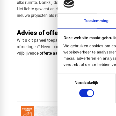
elke ruimte. Dankzij de neutrale kleur past het paneel mo
Het lichte gewicht en de strakke afwerking maken dit 
nieuwe projecten als renovaties.
Toestemming
Advies of offerte nodig?
Deze website maakt gebruik
Wilt u dit paneel toepassen in uw project of combiner
We gebruiken cookies om cont
afmetingen? Neem contact met ons op voor persoonlijk
websiteverkeer te analyseren
vrijblijvende
offerte aan
.
media, adverteren en analys
verstrekt of die ze hebben v
Toestemmingsselectie
Noodzakelijk