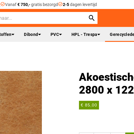
check_circle
check_circle
n
Vanaf
€ 750,-
gratis bezorgd
2-5
dagen levertijd
toffen
Dibond
PVC
HPL - Trespa
Gerecyclede
Akoestisch
2800 x 12
€ 85,00