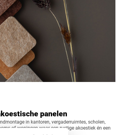
akoestische panelen
ndmontage in kantoren, vergaderruimtes, scholen,
rooms of woningen waar een rustige akoestiek én een
 gewenst is.