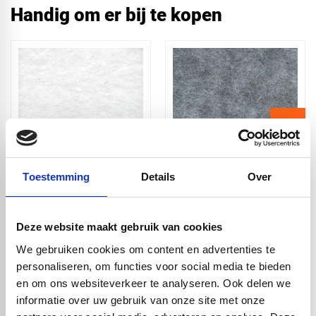
Handig om er bij te kopen
Toestemming
Details
Over
Akoestische paneel
Akoestische paneel
Sample - White
Sample - Brain
Deze website maakt gebruik van cookies
We gebruiken cookies om content en advertenties te
personaliseren, om functies voor social media te bieden
check_circle
Vanaf
€ 750,-
gratis bezorgd
check_circle
Klanten geven Vos Kunststoffen een
9,0/10
na
2663 beoordelingen
en om ons websiteverkeer te analyseren. Ook delen we
check_circle
2-5
dagen levertijd
informatie over uw gebruik van onze site met onze