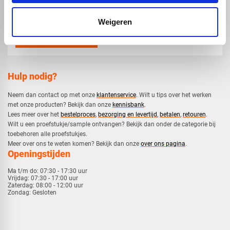
mail
info@voskunststoffen.nl
Weigeren
Hulp nodig?
Neem dan contact op met onze
klantenservice
. Wilt u tips over het werken
met onze producten? Bekijk dan onze
kennisbank
.
​Lees meer over het
bestelproces
,
bezorging en levertijd
,
betalen
,
retouren
.​
​Wilt u een proefstukje/sample ontvangen? Bekijk dan onder de categorie bij
toebehoren alle proefstukjes.
​​Meer over ons te weten komen? Bekijk dan onze
over ons pagina
.
Openingstijden
Ma t/m do:
07:30 - 17:30 uur
Vrijdag:
07:30 - 17:00 uur
Zaterdag:
08:00 - 12:00 uur
Zondag:
Gesloten