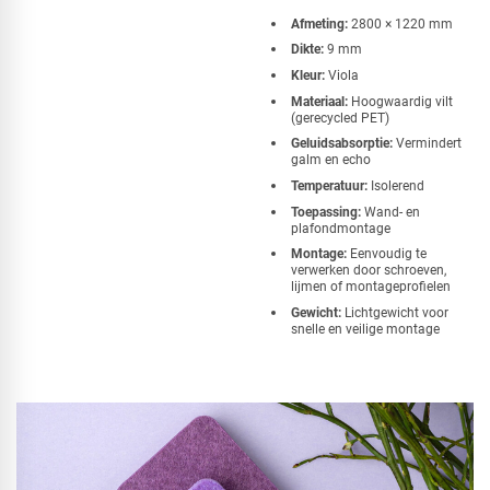
Afmeting:
2800 × 1220 mm
Dikte:
9 mm
Kleur:
Viola
Materiaal:
Hoogwaardig vilt
(gerecycled PET)
Geluidsabsorptie:
Vermindert
galm en echo
Temperatuur:
Isolerend
Toepassing:
Wand- en
plafondmontage
Montage:
Eenvoudig te
verwerken door schroeven,
lijmen of montageprofielen
Gewicht:
Lichtgewicht voor
snelle en veilige montage