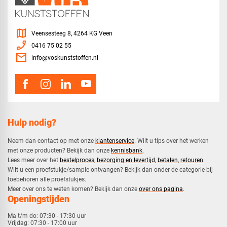
map
Veensesteeg 8, 4264 KG Veen
phone_enabled
0416 75 02 55
mail
info@voskunststoffen.nl
Hulp nodig?
Neem dan contact op met onze
klantenservice
. Wilt u tips over het werken
met onze producten? Bekijk dan onze
kennisbank
.
​Lees meer over het
bestelproces
,
bezorging en levertijd
,
betalen
,
retouren
.​
​Wilt u een proefstukje/sample ontvangen? Bekijk dan onder de categorie bij
toebehoren alle proefstukjes.
​​Meer over ons te weten komen? Bekijk dan onze
over ons pagina
.
Openingstijden
Ma t/m do:
07:30 - 17:30 uur
Vrijdag:
07:30 - 17:00 uur