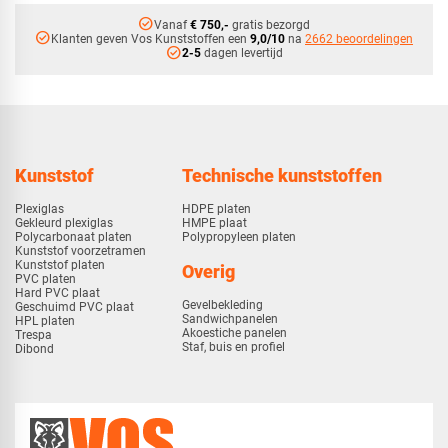
check_circle
Vanaf
€ 750,-
gratis bezorgd
check_circle
Klanten geven Vos Kunststoffen een
9,0/10
na
2662 beoordelingen
check_circle
2-5
dagen levertijd
Kunststof
Technische kunststoffen
Plexiglas
HDPE platen
Gekleurd plexiglas
HMPE plaat
Polycarbonaat platen
Polypropyleen platen
Kunststof voorzetramen
Kunststof platen
Overig
PVC platen
Hard PVC plaat
Gevelbekleding
Geschuimd PVC plaat
Sandwichpanelen
HPL platen
Akoestiche panelen
Trespa
Staf, buis en profiel
Dibond