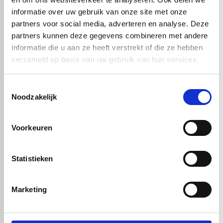
Montage en verwerking
Lichtgewicht en eenvoudig hanteerbaar dankzij de 9 mm‑dikte.
informatie over uw gebruik van onze site met onze
partners voor social media, adverteren en analyse. Deze
Te monteren met schroef, lijm of passende montageprofielen;
geschikt voor zowel renovatie als nieuwbouwprojecten.
partners kunnen deze gegevens combineren met andere
informatie die u aan ze heeft verstrekt of die ze hebben
verzameld op basis van uw gebruik van hun services.
Toestemmingsselectie
Noodzakelijk
Voorkeuren
Statistieken
Marketing