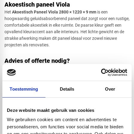
Akoestisch paneel Viola
Het
Akoestisch Paneel Viola 2800 × 1220 × 9 mm
is een
hoogwaardig geluidsabsorberend paneel dat zorgt voor een rustige,
comfortabele akoestiek in elke ruimte. De paarse kleur geeft een
opvallend kleuraccent aan alle interieurs. Het lichte gewicht en de
strakke afwerking maken dit paneel ideaal voor zowel nieuwe
projecten als renovaties.
Advies of offerte nodig?
Wilt u dit paneel toepassen in uw project of combineren met andere
kleuren of afmetingen? Neem contact met ons op voor persoonlijk
advies of vraag direct een vrijblijvende
offerte aan
.
Toestemming
Details
Over
Toepassing van akoestische panelen
Voor wand- en/of plafondmontage in kantoren,
vergaderruimtes, scholen, studio’s, horeca, showrooms of
Deze website maakt gebruik van cookies
woningen waar een rustige akoestiek én een nette, lichte
uitstraling gewenst is.
We gebruiken cookies om content en advertenties te
Grote maat maakt het geschikt om met minder voegen een
personaliseren, om functies voor social media te bieden
strakke look te creëren, handig bij grotere wanden of plafonds.
en om ons websiteverkeer te analyseren. Ook delen we