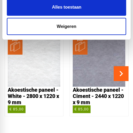
Alles toestaan
Handig om er bij te kopen
Weigeren
Akoestische paneel -
Akoestische paneel -
White - 2800 x 1220 x
Ciment - 2440 x 1220
9 mm
x 9 mm
€ 85,00
€ 85,00