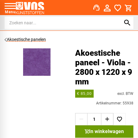
support_agent
Menu
Akoestische panelen
Akoestische
paneel - Viola -
2800 x 1220 x 9
mm
excl. BTW
€ 85,00
Artikelnummer: 55938
In winkelwagen