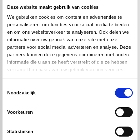
Deze website maakt gebruik van cookies
Geschikt voor binnen- en buitentoepassingen
We gebruiken cookies om content en advertenties te
Deze aluminium composiet plaat is
UV-bestendig, weerbestendig
en vormvast
, waardoor hij breed inzetbaar is voor zowel interieur-
personaliseren, om functies voor social media te bieden
als exterieurprojecten.
en om ons websiteverkeer te analyseren. Ook delen we
Alucobond® geadoniseerd satijn bruin
is de perfecte keuze voor
informatie over uw gebruik van onze site met onze
wie een duurzame, esthetische en technisch hoogwaardige gevel- of
partners voor social media, adverteren en analyse. Deze
interieurplaat zoekt met een luxe uitstraling.
partners kunnen deze gegevens combineren met andere
informatie die u aan ze heeft verstrekt of die ze hebben
verzameld op basis van uw gebruik van hun services.
Handig om er bij te kopen
Toestemmingsselectie
Noodzakelijk
Voorkeuren
Statistieken