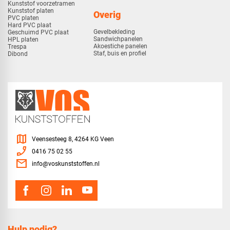
Kunststof voorzetramen
Kunststof platen
Overig
PVC platen
Hard PVC plaat
Gevelbekleding
Geschuimd PVC plaat
Sandwichpanelen
HPL platen
Akoestiche panelen
Trespa
Staf, buis en profiel
Dibond
map
Veensesteeg 8, 4264 KG Veen
phone_enabled
0416 75 02 55
mail
info@voskunststoffen.nl
Hulp nodig?