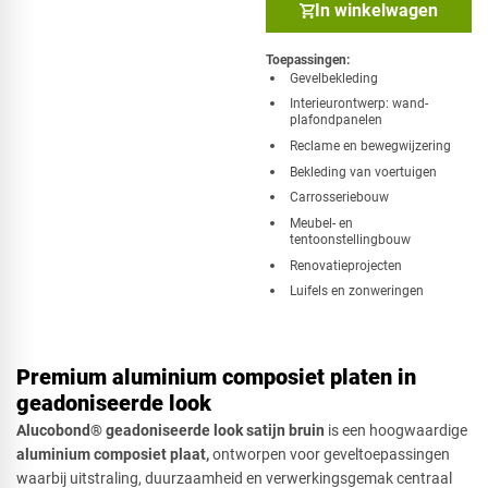
In winkelwagen
Toepassingen:
​Gevelbekleding
Interieurontwerp: wand-
plafondpanelen
Reclame en bewegwijzering
Bekleding van voertuigen
Carrosseriebouw
Meubel- en
tentoonstellingbouw
Renovatieprojecten
Luifels en zonweringen
Premium aluminium composiet platen in
geadoniseerde look
Alucobond® geadoniseerde look satijn bruin
is een hoogwaardige
aluminium composiet plaat,
ontworpen voor geveltoepassingen
waarbij uitstraling, duurzaamheid en verwerkingsgemak centraal