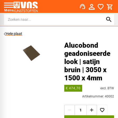
support_agent
Menu
Hele plaat
Alucobond
geadoniseerde
look | satijn
bruin | 3050 x
1500 x 4mm
excl. BTW
€ 474,70
Artikelnummer: 40002