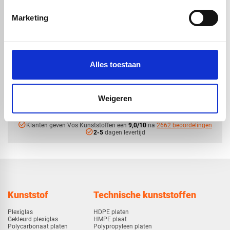
Marketing
Alucobond
Alucobond
geadoniseerde look |
geadoniseerde look |
satijn bruin | 4050 x
licht goud 539 C2 |
1500 x 4mm
3050 x 1500 x 4mm
Alles toestaan
€ 630,34
€ 474,70
Weigeren
check_circle
Vanaf
€ 750,-
gratis bezorgd
check_circle
Klanten geven Vos Kunststoffen een
9,0/10
na
2662 beoordelingen
check_circle
2-5
dagen levertijd
Kunststof
Technische kunststoffen
Plexiglas
HDPE platen
Gekleurd plexiglas
HMPE plaat
Polycarbonaat platen
Polypropyleen platen