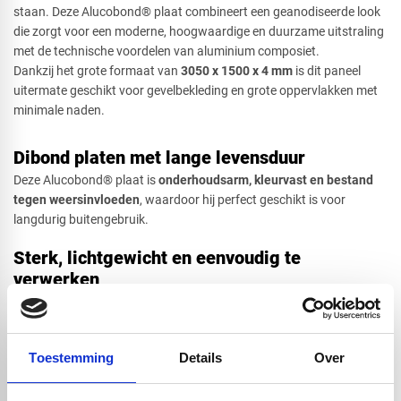
staan. Deze Alucobond® plaat combineert een geanodiseerde look
die zorgt voor een moderne, hoogwaardige en duurzame uitstraling
met de technische voordelen van aluminium composiet.
Dankzij het grote formaat van
3
050 x 1500 x 4 mm
is dit paneel
uitermate geschikt voor gevelbekleding en grote oppervlakken met
minimale naden.
Dibond platen met lange levensduur
Deze Alucobond® plaat is
onderhoudsarm, kleurvast en bestand
tegen weersinvloeden
, waardoor hij perfect geschikt is voor
langdurig buitengebruik.
Sterk, lichtgewicht en eenvoudig te
verwerken
Alucobond® staat bekend om zijn
lage gewicht en hoge stijfheid
.
De panelen zijn eenvoudig te zagen, frezen, boren en verlijmen, wat
ze ideaal maakt voor maatwerk, gevelsystemen en creatieve
Toestemming
Details
Over
ontwerpen. De uitstekende vlakheid zorgt voor een strak en
professioneel eindresultaat.