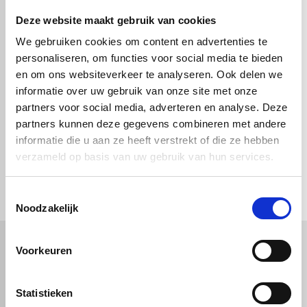
Deze website maakt gebruik van cookies
We gebruiken cookies om content en advertenties te
Connector Zwart -
Connector Zwart -
personaliseren, om functies voor social media te bieden
20x20mm - scharnier
20x20mm - 3 poot
en om ons websiteverkeer te analyseren. Ook delen we
verstelbaar
informatie over uw gebruik van onze site met onze
€ 4,08
€ 5,06
partners voor social media, adverteren en analyse. Deze
partners kunnen deze gegevens combineren met andere
informatie die u aan ze heeft verstrekt of die ze hebben
verzameld op basis van uw gebruik van hun services.
check_circle
Vanaf
€ 750,-
gratis bezorgd
check_circle
Klanten geven Vos Kunststoffen een
9,0/10
na
2662 beoordelingen
check_circle
2-5
dagen levertijd
Toestemmingsselectie
Noodzakelijk
Voorkeuren
Kunststof
Technische kunststoffen
Plexiglas
HDPE platen
Statistieken
Gekleurd plexiglas
HMPE plaat