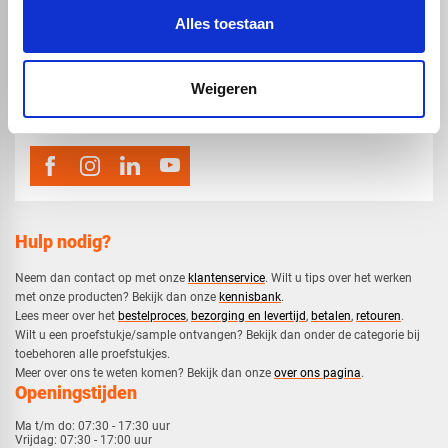
Alles toestaan
map
Veensesteeg 8, 4264 KG Veen
phone_enabled
Weigeren
0416 75 02 55
mail
info@voskunststoffen.nl
Hulp nodig?
Neem dan contact op met onze
klantenservice
. Wilt u tips over het werken
met onze producten? Bekijk dan onze
kennisbank
.
​Lees meer over het
bestelproces
,
bezorging en levertijd
,
betalen
,
retouren
.​
​Wilt u een proefstukje/sample ontvangen? Bekijk dan onder de categorie bij
toebehoren alle proefstukjes.
​​Meer over ons te weten komen? Bekijk dan onze
over ons pagina
.
Openingstijden
Ma t/m do:
07:30 - 17:30 uur
Vrijdag:
07:30 - 17:00 uur