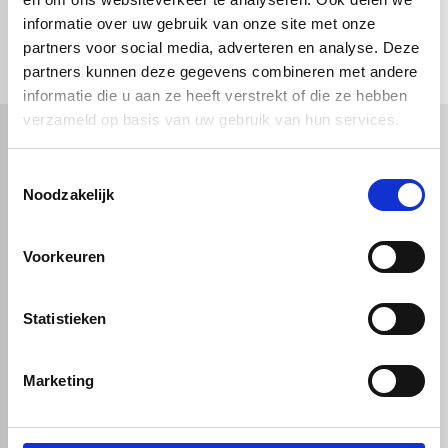
check_circle
informatie over uw gebruik van onze site met onze
Vanaf
€ 750,-
gratis bezorgd
check_circle
Klanten geven Vos Kunststoffen een
9,0/10
na
2663 beoordelingen
partners voor social media, adverteren en analyse. Deze
check_circle
2-5
dagen levertijd
partners kunnen deze gegevens combineren met andere
informatie die u aan ze heeft verstrekt of die ze hebben
verzameld op basis van uw gebruik van hun services.
Kunststof
Technische kunststoffen
Toestemmingsselectie
Noodzakelijk
Plexiglas
HDPE platen
Gekleurd plexiglas
HMPE plaat
Polycarbonaat platen
Polypropyleen platen
Kunststof voorzetramen
Voorkeuren
Kunststof platen
Overig
PVC platen
Hard PVC plaat
Gevelbekleding
Geschuimd PVC plaat
Statistieken
Sandwichpanelen
HPL platen
Akoestiche panelen
Trespa
Staf, buis en profiel
Dibond
Marketing