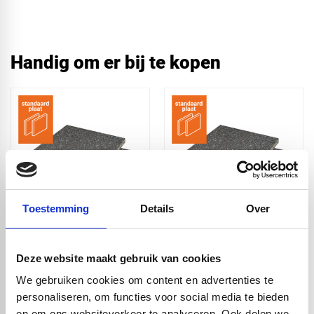
Handig om er bij te kopen
Toestemming
Details
Over
Eco plaat antraciet -
Eco plaat antraciet -
2440 x 1220 x 19mm
2440 x 600 x 19mm
Deze website maakt gebruik van cookies
€ 110,00
€ 55,00
We gebruiken cookies om content en advertenties te
personaliseren, om functies voor social media te bieden
en om ons websiteverkeer te analyseren. Ook delen we