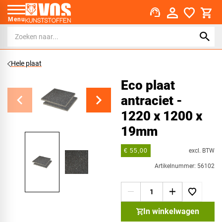
support_agent
Menu
Hele plaat
Eco plaat
antraciet -
1220 x 1200 x
19mm
excl. BTW
€ 55,00
Artikelnummer: 56102
In winkelwagen