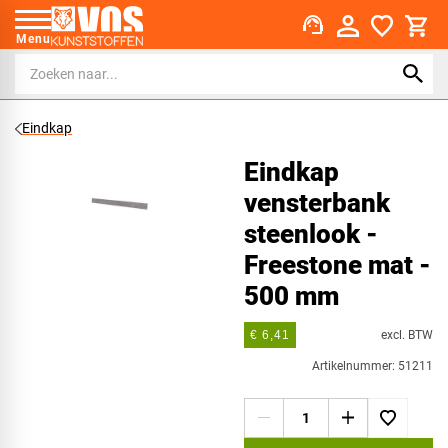
support_agent
Menu
Eindkap
Eindkap
vensterbank
steenlook -
Freestone mat -
500 mm
excl. BTW
€ 6,41
Artikelnummer: 51211