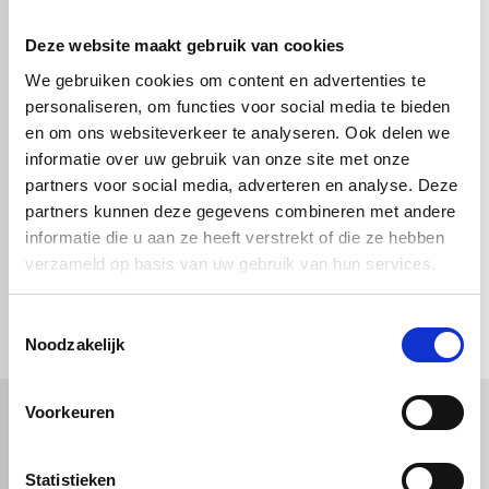
Deze website maakt gebruik van cookies
We gebruiken cookies om content en advertenties te
Eindkap vensterbank
Eindkap vensterbank
steenlook - Traffic
steenlook - Crème -
personaliseren, om functies voor social media te bieden
white - 500 mm
500 mm
en om ons websiteverkeer te analyseren. Ook delen we
informatie over uw gebruik van onze site met onze
€ 6,41
€ 6,41
partners voor social media, adverteren en analyse. Deze
partners kunnen deze gegevens combineren met andere
informatie die u aan ze heeft verstrekt of die ze hebben
verzameld op basis van uw gebruik van hun services.
check_circle
Vanaf
€ 750,-
gratis bezorgd
check_circle
Klanten geven Vos Kunststoffen een
9,0/10
na
2662 beoordelingen
check_circle
Toestemmingsselectie
2-5
dagen levertijd
Noodzakelijk
Voorkeuren
Kunststof
Technische kunststoffen
Statistieken