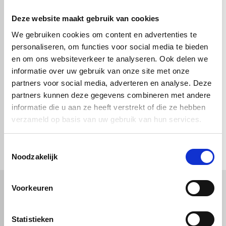
Deze website maakt gebruik van cookies
We gebruiken cookies om content en advertenties te
Gekleurd Acrylaat -
Gekleurd Acrylaat -
personaliseren, om functies voor social media te bieden
Zinc Yellow - 2030 x
Zinc Yellow - 3050 x
en om ons websiteverkeer te analyseren. Ook delen we
1520 x 8mm
2030 x 8mm
informatie over uw gebruik van onze site met onze
€ 457,40
€ 917,82
partners voor social media, adverteren en analyse. Deze
partners kunnen deze gegevens combineren met andere
informatie die u aan ze heeft verstrekt of die ze hebben
verzameld op basis van uw gebruik van hun services.
check_circle
Vanaf
€ 750,-
gratis bezorgd
check_circle
Klanten geven Vos Kunststoffen een
9,0/10
na
2664 beoordelingen
check_circle
2-5
dagen levertijd
Toestemmingsselectie
Noodzakelijk
Voorkeuren
Kunststof
Technische kunststoffen
Statistieken
Plexiglas
HDPE platen