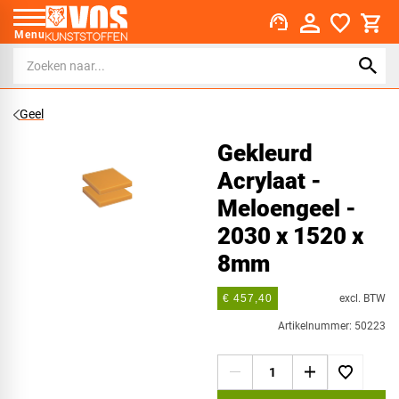
support_agent
Menu
Geel
Gekleurd
Acrylaat -
Meloengeel -
2030 x 1520 x
8mm
excl. BTW
€ 457,40
Artikelnummer: 50223