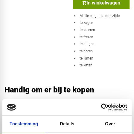
In winkelwagen
Matte en glanzende zijde
te zagen
te laseren
te frezen
te buigen
te boren
te lijmen
te kitten
Handig om er bij te kopen
Toestemming
Details
Over