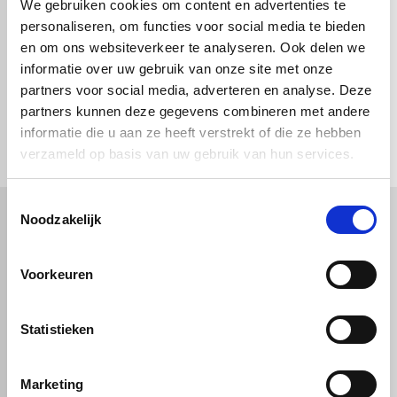
product is gemakkelijk te bewerken
We gebruiken cookies om content en advertenties te
zoals zagen, verlijmen en lassen.
personaliseren, om functies voor social media te bieden
Driehoek
De platen zijn niet UV-bestendig.
en om ons websiteverkeer te analyseren. Ook delen we
informatie over uw gebruik van onze site met onze
partners voor social media, adverteren en analyse. Deze
partners kunnen deze gegevens combineren met andere
check_circle
Rechthoek
Vanaf
€ 750,-
gratis bezorgd
check_circle
Klanten geven Vos Kunststoffen een
9,0/10
na
2663 beoordelingen
informatie die u aan ze heeft verstrekt of die ze hebben
check_circle
2-5
dagen levertijd
verzameld op basis van uw gebruik van hun services.
Ovaal
Toestemmingsselectie
Noodzakelijk
Kunststof
Technische kunststoffen
Voorkeuren
Cirkel
Plexiglas
HDPE platen
Gekleurd plexiglas
HMPE plaat
Polycarbonaat platen
Polypropyleen platen
Kunststof voorzetramen
Statistieken
Kunststof platen
Overig
PVC platen
Hard PVC plaat
Afsnede
Gevelbekleding
Geschuimd PVC plaat
Sandwichpanelen
HPL platen
Marketing
Akoestiche panelen
Trespa