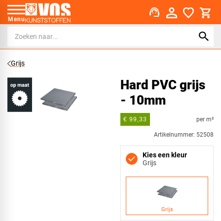
support_agent
Menu
Grijs
Hard PVC grijs
- 10mm
per m²
€ 99,33
Artikelnummer: 52508
Kies een kleur
Grijs
Grijs