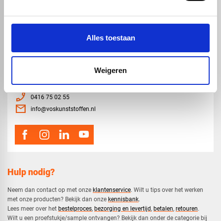
Staf, buis en profiel
Dibond
Alles toestaan
Weigeren
map
Veensesteeg 8, 4264 KG Veen
phone_enabled
0416 75 02 55
mail
info@voskunststoffen.nl
Hulp nodig?
Neem dan contact op met onze
klantenservice
. Wilt u tips over het werken
met onze producten? Bekijk dan onze
kennisbank
.
​Lees meer over het
bestelproces
,
bezorging en levertijd
,
betalen
,
retouren
.​
​Wilt u een proefstukje/sample ontvangen? Bekijk dan onder de categorie bij