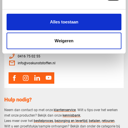
Staf, buis en profiel
Dibond
Alles toestaan
Weigeren
map
Veensesteeg 8, 4264 KG Veen
phone_enabled
0416 75 02 55
mail
info@voskunststoffen.nl
Hulp nodig?
Neem dan contact op met onze
klantenservice
. Wilt u tips over het werken
met onze producten? Bekijk dan onze
kennisbank
.
​Lees meer over het
bestelproces
,
bezorging en levertijd
,
betalen
,
retouren
.​
​Wilt u een proefstukje/sample ontvangen? Bekijk dan onder de categorie bij