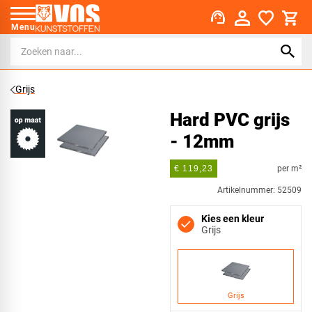
support_agent
Menu
Grijs
Hard PVC grijs
- 12mm
per m²
€ 119,23
Artikelnummer: 52509
Kies een kleur
Grijs
Grijs