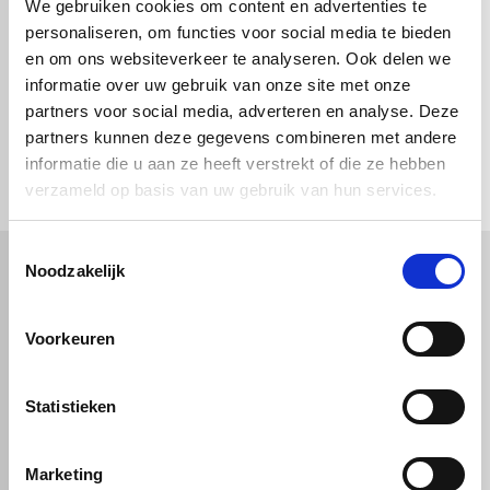
product is gemakkelijk te bewerken
We gebruiken cookies om content en advertenties te
zoals zagen, verlijmen en lassen.
personaliseren, om functies voor social media te bieden
Driehoek
De platen zijn niet UV-bestendig.
en om ons websiteverkeer te analyseren. Ook delen we
informatie over uw gebruik van onze site met onze
partners voor social media, adverteren en analyse. Deze
partners kunnen deze gegevens combineren met andere
check_circle
Rechthoek
Vanaf
€ 750,-
gratis bezorgd
check_circle
Klanten geven Vos Kunststoffen een
9,0/10
na
2663 beoordelingen
informatie die u aan ze heeft verstrekt of die ze hebben
check_circle
2-5
dagen levertijd
verzameld op basis van uw gebruik van hun services.
Ovaal
Toestemmingsselectie
Noodzakelijk
Kunststof
Technische kunststoffen
Voorkeuren
Cirkel
Plexiglas
HDPE platen
Gekleurd plexiglas
HMPE plaat
Polycarbonaat platen
Polypropyleen platen
Kunststof voorzetramen
Statistieken
Kunststof platen
Overig
PVC platen
Hard PVC plaat
Afsnede
Gevelbekleding
Geschuimd PVC plaat
Sandwichpanelen
HPL platen
Marketing
Akoestiche panelen
Trespa