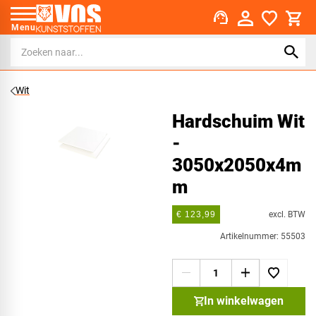
support_agent
Menu
Wit
Hardschuim Wit
-
3050x2050x4m
m
excl. BTW
€ 123,99
Artikelnummer: 55503
In winkelwagen