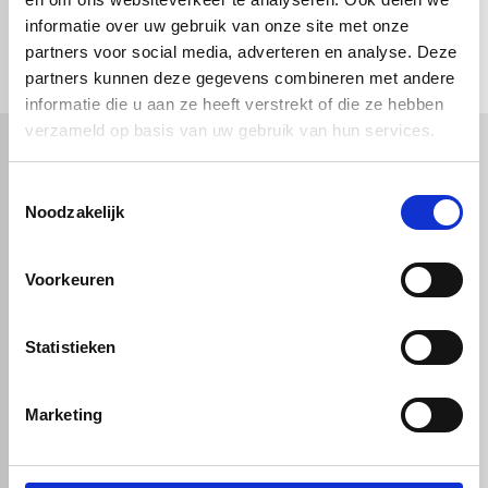
check_circle
informatie over uw gebruik van onze site met onze
Vanaf
€ 750,-
gratis bezorgd
check_circle
Klanten geven Vos Kunststoffen een
9,0/10
na
2662 beoordelingen
partners voor social media, adverteren en analyse. Deze
check_circle
2-5
dagen levertijd
partners kunnen deze gegevens combineren met andere
informatie die u aan ze heeft verstrekt of die ze hebben
verzameld op basis van uw gebruik van hun services.
Kunststof
Technische kunststoffen
Toestemmingsselectie
Noodzakelijk
Plexiglas
HDPE platen
Gekleurd plexiglas
HMPE plaat
Polycarbonaat platen
Polypropyleen platen
Kunststof voorzetramen
Voorkeuren
Kunststof platen
Overig
PVC platen
Hard PVC plaat
Gevelbekleding
Geschuimd PVC plaat
Statistieken
Sandwichpanelen
HPL platen
Akoestiche panelen
Trespa
Staf, buis en profiel
Dibond
Marketing