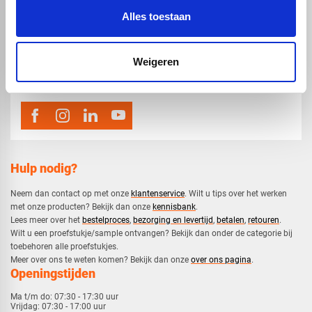
Alles toestaan
map
Veensesteeg 8, 4264 KG Veen
phone_enabled
Weigeren
0416 75 02 55
mail
info@voskunststoffen.nl
Hulp nodig?
Neem dan contact op met onze
klantenservice
. Wilt u tips over het werken
met onze producten? Bekijk dan onze
kennisbank
.
​Lees meer over het
bestelproces
,
bezorging en levertijd
,
betalen
,
retouren
.​
​Wilt u een proefstukje/sample ontvangen? Bekijk dan onder de categorie bij
toebehoren alle proefstukjes.
​​Meer over ons te weten komen? Bekijk dan onze
over ons pagina
.
Openingstijden
Ma t/m do:
07:30 - 17:30 uur
Vrijdag:
07:30 - 17:00 uur