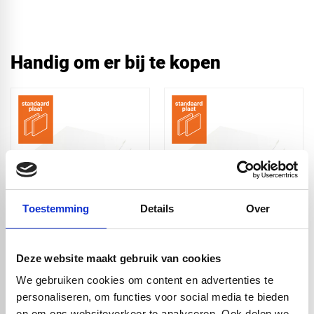
Handig om er bij te kopen
Toestemming
Details
Over
Hardschuim Wit -
Hardschuim Wit -
3050x1560x2mm
3050x1560x3mm
Deze website maakt gebruik van cookies
€ 59,48
€ 80,17
We gebruiken cookies om content en advertenties te
personaliseren, om functies voor social media te bieden
en om ons websiteverkeer te analyseren. Ook delen we