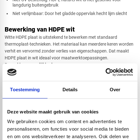
langdurig buitengebruik
Niet verlijmbaar: Door het gladde oppervlak hecht lijm slecht
Bewerking van HDPE wit
Witte HDPE plaat is uitstekend te bewerken met standaard
thermoplast-technieken. Het materiaal kan meerdere keren worden
verhit en vervormd zonder verlies van eigenschappen. Dat maakt
HDPE plaat in wit ideaal voor maatwerktoepassingen.
Bewerkingsmogelijkheden:
Lassen en warm buigen: Perfect voor constructieve
toepassingen
CNC-frezen: Nauwkeurige contouren, sleuven en uitsparingen
Toestemming
Details
Over
Thermisch vormen: Complexe vormen zijn mogelijk onder hitte
Snijden met water- of laserstraal: Strak en nauwkeurig
maatwerk
Deze website maakt gebruik van cookies
Let op: HDPE wit is niet te verlijmen vanwege het vetachtige
oppervlak. Dit draagt echter bij aan de uitstekende chemische
We gebruiken cookies om content en advertenties te
bestendigheid van het materiaal.
personaliseren, om functies voor social media te bieden
en om ons websiteverkeer te analyseren. Ook delen we