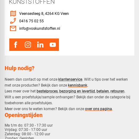
map
Veensesteeg 8, 4264 KG Veen
phone_enabled
0416 75 02 55
mail
info@voskunststoffen.nl
Hulp nodig?
Neem dan contact op met onze
klantenservice
. Wilt u tips over het werken
met onze producten? Bekijk dan onze
kennisbank
.
​Lees meer over het
bestelproces
,
bezorging en levertijd
,
betalen
,
retouren
.​
​Wilt u een proefstukje/sample ontvangen? Bekijk dan onder de categorie bij
toebehoren alle proefstukjes.
​​Meer over ons te weten komen? Bekijk dan onze
over ons pagina
.
Openingstijden
Ma t/m do:
07:30 - 17:30 uur
Vrijdag:
07:30 - 17:00 uur
Zaterdag:
08:00 - 12:00 uur
Zondag:
Gesloten