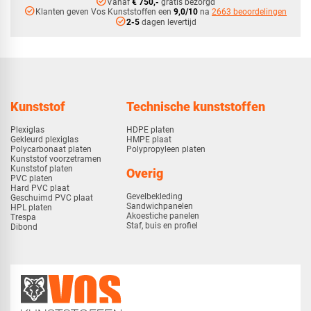
check_circle
Vanaf
€ 750,-
gratis bezorgd
check_circle
Klanten geven Vos Kunststoffen een
9,0/10
na
2663 beoordelingen
check_circle
2-5
dagen levertijd
Kunststof
Technische kunststoffen
Plexiglas
HDPE platen
Gekleurd plexiglas
HMPE plaat
Polycarbonaat platen
Polypropyleen platen
Kunststof voorzetramen
Kunststof platen
Overig
PVC platen
Hard PVC plaat
Gevelbekleding
Geschuimd PVC plaat
Sandwichpanelen
HPL platen
Akoestiche panelen
Trespa
Staf, buis en profiel
Dibond