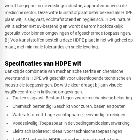
wordt toegepast in de voedingsindustrie, apparatenbouw en de
medische sector. Deze witte kunststofplaat beter bekend als HDPE
Afsnede
plaat wit, is slagvast, vochtafstotend en hygiënisch. HDPE naturel
wit is echter niet uv-bestendig en wordt daarom hoofdzakelijk
gebruikt voor binnen omgevingen of afgeschermde toepassingen.
Bij Vos Kunststoffen bestelt u deze HDPE plaat in het wit geheel op
maat, met minimale toleranties en snelle levering.
Specificaties van HDPE wit
Dankzij de combinatie van mechanische sterkte en chemische
weerstand is HDPE wit geschikt voor uiteenlopende technische en
industriële toepassingen. De witte kleur draagt bij aan visuele
hygiënecontrole in kritische omgevingen.
Taai en slagvast: Bestand tegen zware mechanische belasting
Chemisch bestendig: Geschikt voor zuren, basen en zouten
Waterafstotend: Lage vochtopname, eenvoudig te reinigen
Voedselveilig: Toepasbaar in de voedingsmiddelenverwerking
Elektrisch isolerend: Ideaal voor technische toepassingen
Niet UV-bestendig: HDPE naturel wit is niet geschikt voor