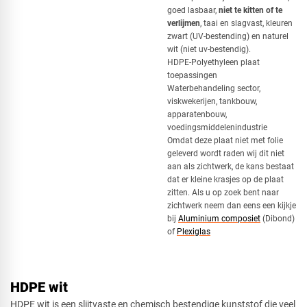
goed lasbaar,
niet te kitten of te
verlijmen
, taai en slagvast, kleuren
Vierkant
zwart (UV-bestending) en naturel
wit (niet uv-bestendig).
HDPE-Polyethyleen plaat
toepassingen
Driehoek
Waterbehandeling sector,
viskwekerijen, tankbouw,
apparatenbouw,
voedingsmiddelenindustrie
Omdat deze plaat niet met folie
Rechthoek
geleverd wordt raden wij dit niet
aan als zichtwerk, de kans bestaat
dat er kleine krasjes op de plaat
zitten. Als u op zoek bent naar
zichtwerk neem dan eens een kijkje
Ovaal
bij
Aluminium composiet
(Dibond)
of
Plexiglas
Cirkel
HDPE wit
HDPE wit is een slijtvaste en chemisch bestendige kunststof die veel