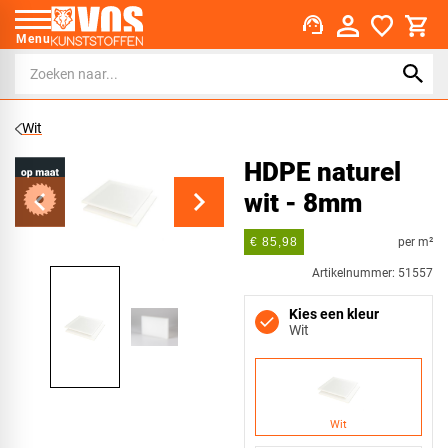
support_agent
Menu
Wit
HDPE naturel
wit - 8mm
per m²
€ 85,98
Artikelnummer: 51557
Kies een kleur
Wit
Wit