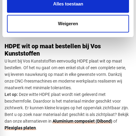
Orthopedische hulpmiddelen zoals spalken en beugels
Alles toestaan
Interne bekleding in chemische of medische omgevingen
Doordat HDPE naturel wit niet UV-bestendig is, wordt dit materiaal
aanbevolen voor binnengebruik of afgeschermde toepassingen
Weigeren
buiten.
HDPE wit op maat bestellen bij Vos
Kunststoffen
U kunt bij Vos Kunststoffen eenvoudig HDPE plaat wit op maat
bestellen. Of het nu gaat om een enkel stuk of een complete serie,
wij leveren nauwkeurig op maat in elke gewenste vorm. Dankzij
onze CNC-freesmachines en moderne werkplaats realiseren wij
maatwerk met minimale toleranties.
Let op:
Deze witte HDPE plaat wordt niet geleverd met
beschermfolie. Daardoor is het materiaal minder geschikt voor
zichtwerk. Er kunnen kleine krasjes op het oppervlak zichtbaar zijn.
Bent u op zoek naar materiaal dat geschikt is als zichtplaat? Bekijk
dan onze alternatieven in
Aluminium composiet (Dibond)
of
Plexiglas platen
.