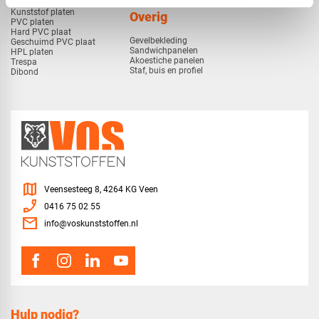
Kunststof voorzetramen
Kunststof platen
Overig
PVC platen
Hard PVC plaat
Gevelbekleding
Geschuimd PVC plaat
Sandwichpanelen
HPL platen
Akoestiche panelen
Trespa
Staf, buis en profiel
Dibond
map
Veensesteeg 8, 4264 KG Veen
phone_enabled
0416 75 02 55
mail
info@voskunststoffen.nl
Hulp nodig?