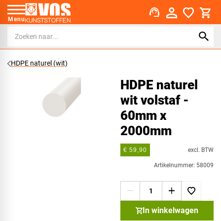
support_agent
Menu
HDPE naturel (wit)
HDPE naturel
wit volstaf -
60mm x
2000mm
excl. BTW
€ 59,90
Artikelnummer: 58009
In winkelwagen