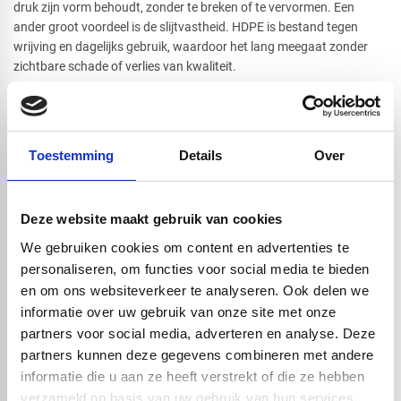
druk zijn vorm behoudt, zonder te breken of te vervormen. Een
ander groot voordeel is de slijtvastheid. HDPE is bestand tegen
wrijving en dagelijks gebruik, waardoor het lang meegaat zonder
zichtbare schade of verlies van kwaliteit.
Daarbij is het materiaal nagenoeg onderhoudsvrij, want het neemt
geen vocht op, roest niet en blijft glad en schoon, ook bij intensief
gebruik. We hebben meerdere lengtes, verschillende diameters en
Toestemming
Details
Over
diverse kleuren beschikbaar :
wit
en
zwart
Deze website maakt gebruik van cookies
Handig om er bij te kopen
We gebruiken cookies om content en advertenties te
personaliseren, om functies voor social media te bieden
en om ons websiteverkeer te analyseren. Ook delen we
informatie over uw gebruik van onze site met onze
partners voor social media, adverteren en analyse. Deze
partners kunnen deze gegevens combineren met andere
informatie die u aan ze heeft verstrekt of die ze hebben
verzameld op basis van uw gebruik van hun services.