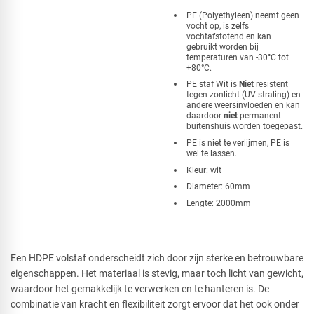
​PE (Polyethyleen) neemt geen
vocht op, is zelfs
vochtafstotend en kan
gebruikt worden bij
temperaturen van -30°C tot
+80°C.
PE staf Wit is
Niet
resistent
tegen zonlicht (UV-straling) en
andere weersinvloeden en kan
daardoor
niet
permanent
buitenshuis worden toegepast.
PE is niet te verlijmen, PE is
wel te lassen.
Kleur: wit
Diameter: 60mm
Lengte: 2000mm
Een HDPE volstaf onderscheidt zich door zijn sterke en betrouwbare
eigenschappen. Het materiaal is stevig, maar toch licht van gewicht,
waardoor het gemakkelijk te verwerken en te hanteren is. De
combinatie van kracht en flexibiliteit zorgt ervoor dat het ook onder