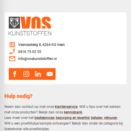
map
Veensesteeg 8, 4264 KG Veen
phone_enabled
0416 75 02 55
mail
info@voskunststoffen.nl
Hulp nodig?
Neem dan contact op met onze
klantenservice
. Wilt u tips over het werken
met onze producten? Bekijk dan onze
kennisbank
.
​Lees meer over het
bestelproces
,
bezorging en levertijd
,
betalen
,
retouren
.​
​Wilt u een proefstukje/sample ontvangen? Bekijk dan onder de categorie bij
toebehoren alle proefstukjes.