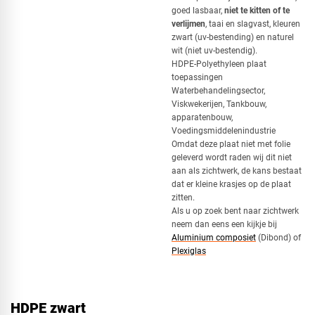
goed lasbaar,
niet te kitten of te
verlijmen
, taai en slagvast, kleuren
Vierkant
zwart (uv-bestending) en naturel
wit (niet uv-bestendig).
HDPE-Polyethyleen plaat
toepassingen
Driehoek
Waterbehandelingsector,
Viskwekerijen, Tankbouw,
apparatenbouw,
Voedingsmiddelenindustrie
Omdat deze plaat niet met folie
Rechthoek
geleverd wordt raden wij dit niet
aan als zichtwerk, de kans bestaat
dat er kleine krasjes op de plaat
zitten.
Als u op zoek bent naar zichtwerk
Ovaal
neem dan eens een kijkje bij
Aluminium composiet
(Dibond) of
Plexiglas
Cirkel
HDPE zwart