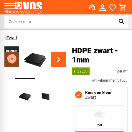
support_agent
Menu
Zwart
HDPE zwart -
1mm
per m²
€ 12,10
Artikelnummer: 51500
Kies een kleur
Zwart
Wit