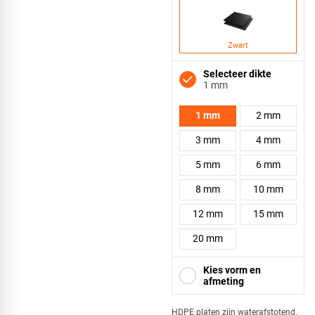
Zwart
Selecteer dikte
1 mm
1 mm
2 mm
3 mm
4 mm
5 mm
6 mm
8 mm
10 mm
12 mm
15 mm
20 mm
Kies vorm en
afmeting
HDPE platen zijn waterafstotend,