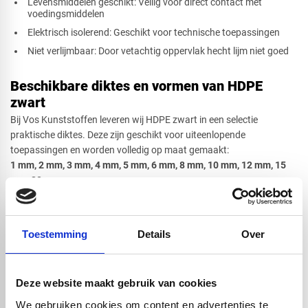
Levensmiddelen geschikt: Veilig voor direct contact met
voedingsmiddelen
Elektrisch isolerend: Geschikt voor technische toepassingen
Niet verlijmbaar: Door vetachtig oppervlak hecht lijm niet goed
Beschikbare diktes en vormen van HDPE
zwart
Bij Vos Kunststoffen leveren wij HDPE zwart in een selectie
praktische diktes. Deze zijn geschikt voor uiteenlopende
toepassingen en worden volledig op maat gemaakt:
1 mm, 2 mm, 3 mm, 4 mm, 5 mm, 6 mm, 8 mm, 10 mm, 12 mm, 15
mm, 20 mm
Beschikbare vormen:
Rechthoek, vierkant, cirkel, ovaal, driehoek of
een specifieke afsnede op aanvraag.
Twijfelt u over de juiste vorm of dikte voor uw project? Onze
Toestemming
Details
Over
specialisten staan voor u klaar met advies op maat.
Bewerking van HDPE zwart
Deze website maakt gebruik van cookies
HDPE zwart laat zich uitstekend bewerken met de juiste technieken.
We gebruiken cookies om content en advertenties te