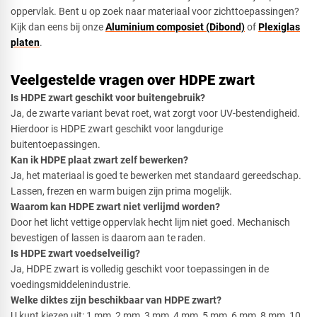
oppervlak. Bent u op zoek naar materiaal voor zichttoepassingen?
Kijk dan eens bij onze
Aluminium composiet (Dibond)
of
Plexiglas
platen
.
Veelgestelde vragen over HDPE zwart
Is HDPE zwart geschikt voor buitengebruik?
Ja, de zwarte variant bevat roet, wat zorgt voor UV-bestendigheid.
Hierdoor is HDPE zwart geschikt voor langdurige
buitentoepassingen.
Kan ik HDPE plaat zwart zelf bewerken?
Ja, het materiaal is goed te bewerken met standaard gereedschap.
Lassen, frezen en warm buigen zijn prima mogelijk.
Waarom kan HDPE zwart niet verlijmd worden?
Door het licht vettige oppervlak hecht lijm niet goed. Mechanisch
bevestigen of lassen is daarom aan te raden.
Is HDPE zwart voedselveilig?
Ja, HDPE zwart is volledig geschikt voor toepassingen in de
voedingsmiddelenindustrie.
Welke diktes zijn beschikbaar van HDPE zwart?
U kunt kiezen uit: 1 mm, 2 mm, 3 mm, 4 mm, 5 mm, 6 mm, 8 mm, 10