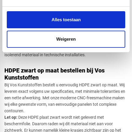
Typische toepassingen zijn onder andere:
​Opslagtanks en leidingsystemen in de waterbehandeling
viskwekerijen en aquacultuurinstallaties
Alles toestaan
technische onderdelen in apparaten- en machinebouw
werkoppervlakken en snijplaten in de
voedingsmiddelenindustrie
Weigeren
Orthopedische toepassingen zoals spalken en beugels
Daarnaast wordt HDPE plaat zwart vaak gekozen als elektrisch
isolerend materiaal in technische installaties.
HDPE zwart op maat bestellen bij Vos
Kunststoffen
Bij Vos Kunststoffen bestelt u eenvoudig HDPE zwart op maat. Wij
leveren exact volgens uw specificaties, met minimale toleranties en
een nette afwerking. Met onze moderne CNC-freesmachine maken
wij elke gewenste vorm, van eenvoudige panelen tot complexe
contouren.
Let op:
Deze HDPE plaat zwart wordt niet geleverd met
beschermfolie. Daarom raden wij dit materiaal niet aan voor
zichtwerk. Er kunnen namelijk kleine krasjes zichtbaar zijn op het