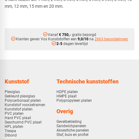
mm, 12 mm, 15 mm en 20 mm.
check_circle
Vanaf
€ 750,-
gratis bezorgd
check_circle
Klanten geven Vos Kunststoffen een
9,0/10
na
2663 beoordelingen
check_circle
2-5
dagen levertijd
Kunststof
Technische kunststoffen
Plexiglas
HDPE platen
Gekleurd plexiglas
HMPE plaat
Polycarbonaat platen
Polypropyleen platen
Kunststof voorzetramen
Kunststof platen
Overig
PVC platen
Hard PVC plaat
Gevelbekleding
Geschuimd PVC plaat
Sandwichpanelen
HPL platen
Akoestiche panelen
Trespa
Staf, buis en profiel
Dibond