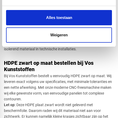
Typische toepassingen zijn onder andere:
​Opslagtanks en leidingsystemen in de waterbehandeling
viskwekerijen en aquacultuurinstallaties
Alles toestaan
technische onderdelen in apparaten- en machinebouw
werkoppervlakken en snijplaten in de
voedingsmiddelenindustrie
Weigeren
Orthopedische toepassingen zoals spalken en beugels
Daarnaast wordt HDPE plaat zwart vaak gekozen als elektrisch
isolerend materiaal in technische installaties.
HDPE zwart op maat bestellen bij Vos
Kunststoffen
Bij Vos Kunststoffen bestelt u eenvoudig HDPE zwart op maat. Wij
leveren exact volgens uw specificaties, met minimale toleranties en
een nette afwerking. Met onze moderne CNC-freesmachine maken
wij elke gewenste vorm, van eenvoudige panelen tot complexe
contouren.
Let op:
Deze HDPE plaat zwart wordt niet geleverd met
beschermfolie. Daarom raden wij dit materiaal niet aan voor
zichtwerk. Er kunnen namelijk kleine krasjes zichtbaar zijn op het