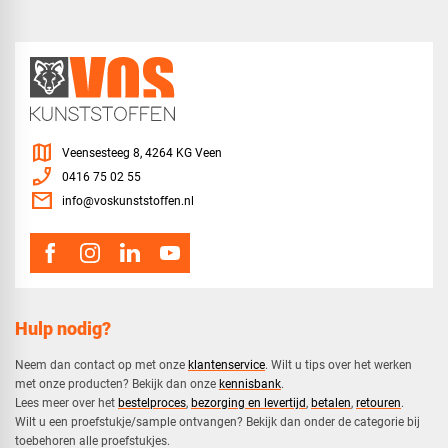
map
Veensesteeg 8, 4264 KG Veen
phone_enabled
0416 75 02 55
mail
info@voskunststoffen.nl
Hulp nodig?
Neem dan contact op met onze
klantenservice
. Wilt u tips over het werken
met onze producten? Bekijk dan onze
kennisbank
.
​Lees meer over het
bestelproces
,
bezorging en levertijd
,
betalen
,
retouren
.​
​Wilt u een proefstukje/sample ontvangen? Bekijk dan onder de categorie bij
toebehoren alle proefstukjes.