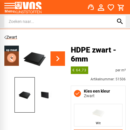
support_agent
Menu
Zwart
HDPE zwart -
6mm
per m²
€ 64,73
Artikelnummer: 51506
Kies een kleur
Zwart
Wit