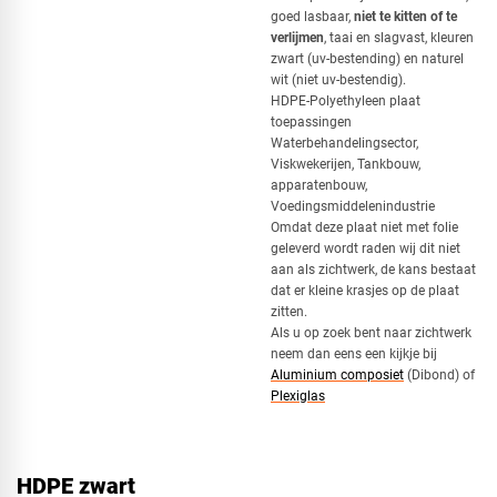
goed lasbaar,
niet te kitten of te
verlijmen
, taai en slagvast, kleuren
Vierkant
zwart (uv-bestending) en naturel
wit (niet uv-bestendig).
HDPE-Polyethyleen plaat
toepassingen
Driehoek
Waterbehandelingsector,
Viskwekerijen, Tankbouw,
apparatenbouw,
Voedingsmiddelenindustrie
Omdat deze plaat niet met folie
Rechthoek
geleverd wordt raden wij dit niet
aan als zichtwerk, de kans bestaat
dat er kleine krasjes op de plaat
zitten.
Als u op zoek bent naar zichtwerk
Ovaal
neem dan eens een kijkje bij
Aluminium composiet
(Dibond) of
Plexiglas
Cirkel
HDPE zwart