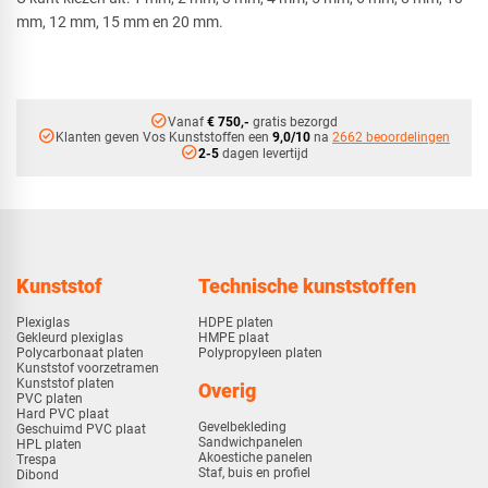
mm, 12 mm, 15 mm en 20 mm.
check_circle
Vanaf
€ 750,-
gratis bezorgd
check_circle
Klanten geven Vos Kunststoffen een
9,0/10
na
2662 beoordelingen
check_circle
2-5
dagen levertijd
Kunststof
Technische kunststoffen
Plexiglas
HDPE platen
Gekleurd plexiglas
HMPE plaat
Polycarbonaat platen
Polypropyleen platen
Kunststof voorzetramen
Kunststof platen
Overig
PVC platen
Hard PVC plaat
Gevelbekleding
Geschuimd PVC plaat
Sandwichpanelen
HPL platen
Akoestiche panelen
Trespa
Staf, buis en profiel
Dibond