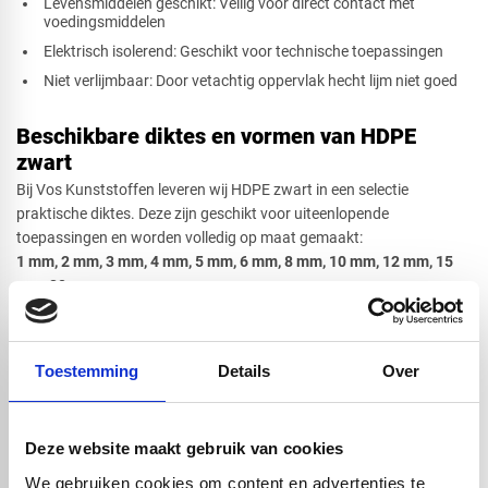
Levensmiddelen geschikt: Veilig voor direct contact met
voedingsmiddelen
Elektrisch isolerend: Geschikt voor technische toepassingen
Niet verlijmbaar: Door vetachtig oppervlak hecht lijm niet goed
Beschikbare diktes en vormen van HDPE
zwart
Bij Vos Kunststoffen leveren wij HDPE zwart in een selectie
praktische diktes. Deze zijn geschikt voor uiteenlopende
toepassingen en worden volledig op maat gemaakt:
1 mm, 2 mm, 3 mm, 4 mm, 5 mm, 6 mm, 8 mm, 10 mm, 12 mm, 15
mm, 20 mm
Beschikbare vormen:
Rechthoek, vierkant, cirkel, ovaal, driehoek of
een specifieke afsnede op aanvraag.
Twijfelt u over de juiste vorm of dikte voor uw project? Onze
Toestemming
Details
Over
specialisten staan voor u klaar met advies op maat.
Bewerking van HDPE zwart
Deze website maakt gebruik van cookies
HDPE zwart laat zich uitstekend bewerken met de juiste technieken.
We gebruiken cookies om content en advertenties te