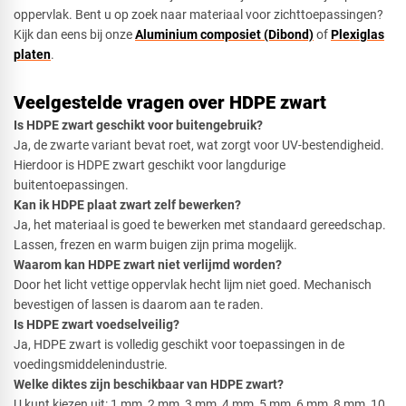
oppervlak. Bent u op zoek naar materiaal voor zichttoepassingen?
Kijk dan eens bij onze
Aluminium composiet (Dibond)
of
Plexiglas
platen
.
Veelgestelde vragen over HDPE zwart
Is HDPE zwart geschikt voor buitengebruik?
Ja, de zwarte variant bevat roet, wat zorgt voor UV-bestendigheid.
Hierdoor is HDPE zwart geschikt voor langdurige
buitentoepassingen.
Kan ik HDPE plaat zwart zelf bewerken?
Ja, het materiaal is goed te bewerken met standaard gereedschap.
Lassen, frezen en warm buigen zijn prima mogelijk.
Waarom kan HDPE zwart niet verlijmd worden?
Door het licht vettige oppervlak hecht lijm niet goed. Mechanisch
bevestigen of lassen is daarom aan te raden.
Is HDPE zwart voedselveilig?
Ja, HDPE zwart is volledig geschikt voor toepassingen in de
voedingsmiddelenindustrie.
Welke diktes zijn beschikbaar van HDPE zwart?
U kunt kiezen uit: 1 mm, 2 mm, 3 mm, 4 mm, 5 mm, 6 mm, 8 mm, 10