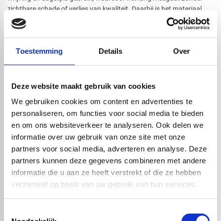
zichtbare schade of verlies van kwaliteit. Daarbij is het materiaal
nagenoeg onderhoudsvrij, want het neemt geen vocht op, roest niet
en blijft glad en schoon, ook bij intensief gebruik.
Toestemming
Details
Over
Handig om er bij te kopen
Deze website maakt gebruik van cookies
We gebruiken cookies om content en advertenties te
personaliseren, om functies voor social media te bieden
en om ons websiteverkeer te analyseren. Ook delen we
informatie over uw gebruik van onze site met onze
partners voor social media, adverteren en analyse. Deze
partners kunnen deze gegevens combineren met andere
informatie die u aan ze heeft verstrekt of die ze hebben
verzameld op basis van uw gebruik van hun services.
HDPE zwart volstaf -
HDPE zwart volstaf -
15mm x 2000mm
20mm x 2000mm
Toestemmingsselectie
€ 8,32
€ 9,52