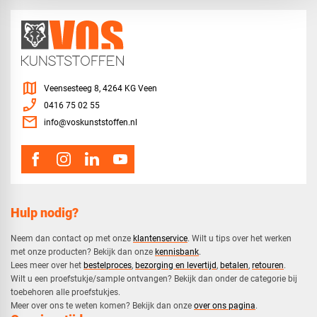
map
Veensesteeg 8, 4264 KG Veen
phone_enabled
0416 75 02 55
mail
info@voskunststoffen.nl
Hulp nodig?
Neem dan contact op met onze
klantenservice
. Wilt u tips over het werken
met onze producten? Bekijk dan onze
kennisbank
.
​Lees meer over het
bestelproces
,
bezorging en levertijd
,
betalen
,
retouren
.​
​Wilt u een proefstukje/sample ontvangen? Bekijk dan onder de categorie bij
toebehoren alle proefstukjes.
​​Meer over ons te weten komen? Bekijk dan onze
over ons pagina
.