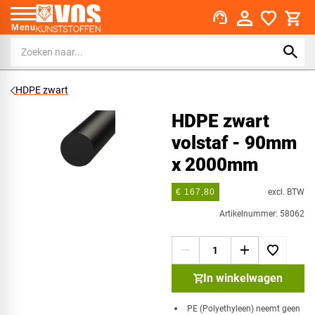
support_agent
Menu
HDPE zwart
HDPE zwart
volstaf - 90mm
x 2000mm
excl. BTW
€ 167,80
Artikelnummer: 58062
In winkelwagen
PE (Polyethyleen) neemt geen