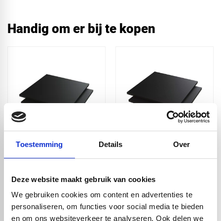
Handig om er bij te kopen
HMPE 500 Zwart
HMPE 500 -
Toestemming
Details
Over
2000x1000x12mm -
zwart
€ 254,84
Deze website maakt gebruik van cookies
We gebruiken cookies om content en advertenties te
personaliseren, om functies voor social media te bieden
en om ons websiteverkeer te analyseren. Ook delen we