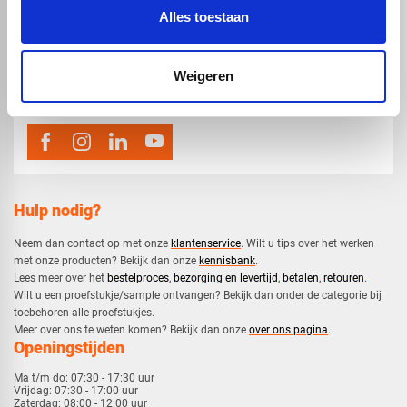
Alles toestaan
map
Veensesteeg 8, 4264 KG Veen
phone_enabled
0416 75 02 55
Weigeren
mail
info@voskunststoffen.nl
Hulp nodig?
Neem dan contact op met onze
klantenservice
. Wilt u tips over het werken
met onze producten? Bekijk dan onze
kennisbank
.
​Lees meer over het
bestelproces
,
bezorging en levertijd
,
betalen
,
retouren
.​
​Wilt u een proefstukje/sample ontvangen? Bekijk dan onder de categorie bij
toebehoren alle proefstukjes.
​​Meer over ons te weten komen? Bekijk dan onze
over ons pagina
.
Openingstijden
Ma t/m do:
07:30 - 17:30 uur
Vrijdag:
07:30 - 17:00 uur
Zaterdag:
08:00 - 12:00 uur