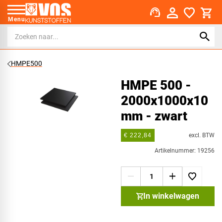
support_agent
Menu
HMPE500
HMPE 500 -
2000x1000x10
mm - zwart
excl. BTW
€ 222,84
Artikelnummer: 19256
In winkelwagen