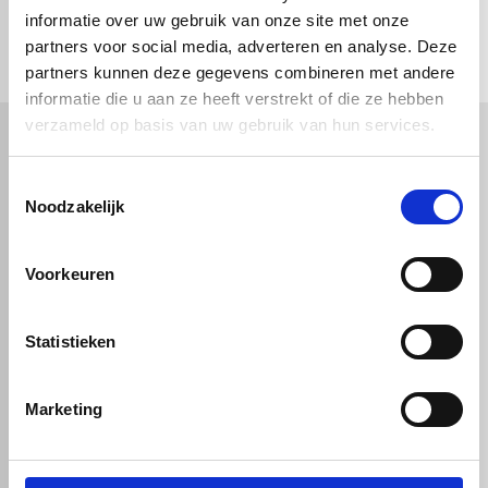
check_circle
Vanaf
€ 750,-
gratis bezorgd
informatie over uw gebruik van onze site met onze
check_circle
Klanten geven Vos Kunststoffen een
9,0/10
na
2662 beoordelingen
check_circle
partners voor social media, adverteren en analyse. Deze
2-5
dagen levertijd
partners kunnen deze gegevens combineren met andere
informatie die u aan ze heeft verstrekt of die ze hebben
verzameld op basis van uw gebruik van hun services.
Kunststof
Technische kunststoffen
Toestemmingsselectie
Noodzakelijk
Plexiglas
HDPE platen
Gekleurd plexiglas
HMPE plaat
Polycarbonaat platen
Polypropyleen platen
Kunststof voorzetramen
Voorkeuren
Kunststof platen
Overig
PVC platen
Hard PVC plaat
Gevelbekleding
Geschuimd PVC plaat
Sandwichpanelen
HPL platen
Statistieken
Akoestiche panelen
Trespa
Staf, buis en profiel
Dibond
Marketing