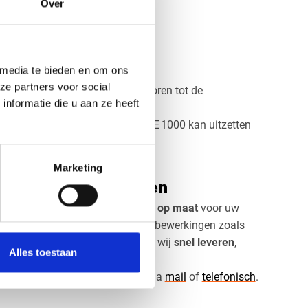
Over
staan
MPE1000 naturel
 media te bieden en om ons
oudig
bewerken met standaard
ze partners voor social
gen, frezen, boren en lassen behoren tot de
nformatie die u aan ze heeft
d voldoende speling, omdat HMPE 1000 kan uitzetten
rverschillen.
Marketing
 bij Vos Kunststoffen
ren we HMPE 1000 naturel
precies op maat
voor uw
e dikte, afmetingen en eventueel bewerkingen zoals
kzij onze ruime voorraad kunnen wij
snel leveren
,
Alles toestaan
 kunt met uw toepassing.
matie neem contact met ons op via
mail
of
telefonisch
.