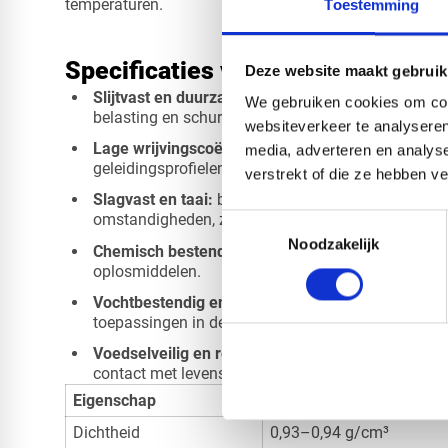
temperaturen.
Toestemming
Specificaties van HMPE1000 natu
Deze website maakt gebruik
Slijtvast en duurzaam:
bestand tegen intensief ge
We gebruiken cookies om cont
belasting en schurende materialen.
websiteverkeer te analyseren
Lage wrijvingscoëfficiënt:
ideaal voor glijplaten, 
media, adverteren en analys
geleidingsprofielen.
verstrekt of die ze hebben v
Slagvast en taai:
behoudt zijn sterkte en veerkrach
omstandigheden, zoals lage temperaturen of impa
Toestemmingsselectie
Noodzakelijk
Chemisch bestendig:
goed bestand tegen water, zur
oplosmiddelen.
Vochtbestendig en hygiënisch:
praktisch geen wa
toepassingen in de voedingsmiddelenindustrie.
Voedselveilig en recyclebaar:
duurzaam en veilig 
contact met levensmiddelen.
Eigenschap
Waarde
Dichtheid
0,93–0,94 g/cm³