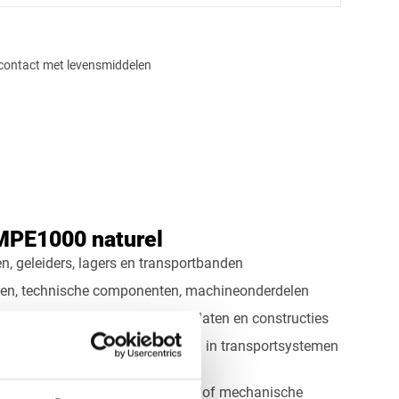
contact met levensmiddelen
ek
Rechthoek
Ovaal
Cirkel
MPE1000 naturel
en, geleiders, lagers en transportbanden
en, technische componenten, machineonderdelen
trie:
hygiënische wanden, glijplaten en constructies
platen voor slijtagebescherming in transportsystemen
gen:
onderdelen die hoge impact of mechanische