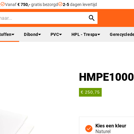
check_circle
check_circle
n
Vanaf
€ 750,-
gratis bezorgd
2-5
dagen levertijd
toffen
Dibond
PVC
HPL - Trespa
Gerecyclede
HMPE1000 
€ 250,75
Kies een kleur
Naturel