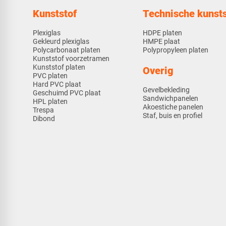
Kunststof
Technische kunsts
Plexiglas
HDPE platen
Gekleurd plexiglas
HMPE plaat
Polycarbonaat platen
Polypropyleen platen
Kunststof voorzetramen
Kunststof platen
Overig
PVC platen
Hard PVC plaat
Gevelbekleding
Geschuimd PVC plaat
Sandwichpanelen
HPL platen
Akoestiche panelen
Trespa
Staf, buis en profiel
Dibond