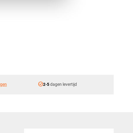
check_circle
ngen
2-5
dagen levertijd