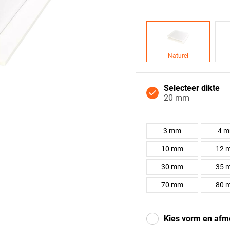
Naturel
Selecteer dikte
20 mm
3 mm
4 
10 mm
12 
30 mm
35 
70 mm
80 
Kies vorm en afm