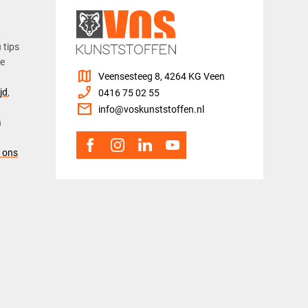
u tips
ze
map
Veensesteeg 8, 4264 KG Veen
phone_enabled
jd
,
0416 75 02 55
mail
info@voskunststoffen.nl
n
 ons