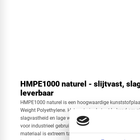
HMPE1000 naturel - slijtvast, sla
leverbaar
HMPE1000 naturel is een hoogwaardige kunststofplaat
Weight Polyethylene. Het materiaal staat bekend om zij
slagvastheid en lage wrijvingscoëfficiënt, waardoor het
voor industrieel gebruik, hygiënische toepassingen e
materiaal is extreem taai en vormvast, zelfs bij zware 