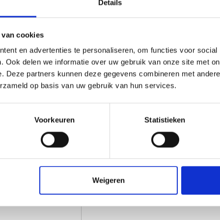
Details
belasting moeten weer
rel
Bewerking van H
 van cookies
bruik, mechanische
ent en advertenties te personaliseren, om functies voor social
HMPE 1000 laat zich eenv
. Ook delen we informatie over uw gebruik van onze site met on
kunststofgereedschap
: za
transportbanden en
e. Deze partners kunnen deze gegevens combineren met andere i
mogelijkheden.
erzameld op basis van uw gebruik van hun services.
Tip:
Laat bij montage altij
t bij extreme
of krimpen door temperatuu
ctbelasting.
Voorkeuren
Statistieken
en, logen, oliën en veel
Op maat geleverd
teropname; geschikt voor
Bij Vos Kunststoffen leve
project. U kiest de gewenst
uitsparingen of gaten. Dan
materiaal voor direct
Weigeren
zodat u direct aan de slag
Voor vragen of meer infor