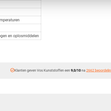
temperaturen
logen en oplosmiddelen
check_circle
Klanten geven Vos Kunststoffen een
9,0/10
na
2662 beoordeli