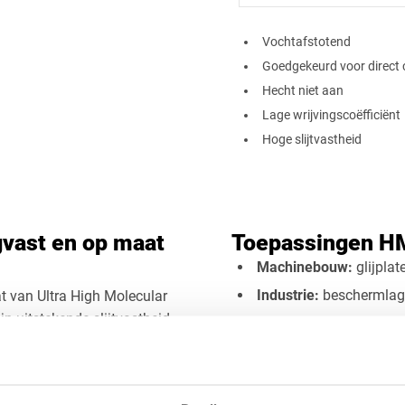
​Vochtafstotend
Goedgekeurd voor direct 
Vierkant
Drieho
Hecht niet aan
Lage wrijvingscoëfficiënt
Hoge slijtvastheid
Afsnede
gvast en op maat
Toepassingen H
Machinebouw:
glijplat
Industrie:
beschermlag
 van Ultra High Molecular
n uitstekende slijtvastheid,
Voedingsmiddelenindus
 uitstekend geschikt is
Slijtvaste oplossingen:
n machineonderdelen. Het
en fabriekslijnen
belasting of lage
Technische toepassin