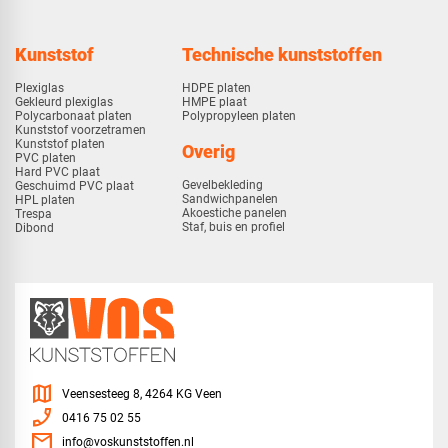
Kunststof
Technische kunststoffen
Plexiglas
HDPE platen
Gekleurd plexiglas
HMPE plaat
Polycarbonaat platen
Polypropyleen platen
Kunststof voorzetramen
Kunststof platen
Overig
PVC platen
Hard PVC plaat
Gevelbekleding
Geschuimd PVC plaat
Sandwichpanelen
HPL platen
Akoestiche panelen
Trespa
Staf, buis en profiel
Dibond
map
Veensesteeg 8, 4264 KG Veen
phone_enabled
0416 75 02 55
mail
info@voskunststoffen.nl