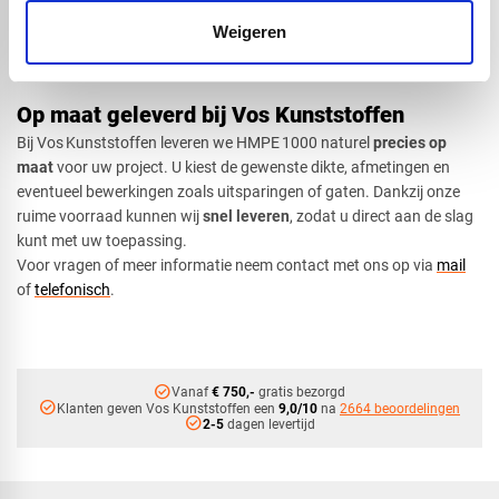
de mogelijkheden.
Weigeren
Tip:
Laat bij montage altijd voldoende speling, omdat HMPE 1000
kan uitzetten of krimpen door temperatuurverschillen.
Op maat geleverd bij Vos Kunststoffen
Bij Vos Kunststoffen leveren we HMPE 1000 naturel
precies op
maat
voor uw project. U kiest de gewenste dikte, afmetingen en
eventueel bewerkingen zoals uitsparingen of gaten. Dankzij onze
ruime voorraad kunnen wij
snel leveren
, zodat u direct aan de slag
kunt met uw toepassing.
Voor vragen of meer informatie neem contact met ons op via
mail
of
telefonisch
.
check_circle
Vanaf
€ 750,-
gratis bezorgd
check_circle
Klanten geven Vos Kunststoffen een
9,0/10
na
2664 beoordelingen
check_circle
2-5
dagen levertijd