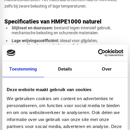
zelfs bij zware belasting of lage temperaturen.
Cirkel
Specificaties van HMPE1000 naturel
Slijtvast en duurzaam:
bestand tegen intensief gebruik,
mechanische belasting en schurende materialen.
Lage wrijvingscoëfficiënt:
ideaal voor glijplaten,
Afsnede
transportbanden en geleidingsprofielen.
Slagvast en taai:
behoudt zijn sterkte en veerkracht bij extreme
omstandigheden, zoals lage temperaturen of impactbelasting.
Chemisch bestendig:
goed bestand tegen water, zuren, logen,
Toestemming
Details
Over
oliën en veel oplosmiddelen.
Vochtbestendig en hygiënisch:
praktisch geen wateropname;
geschikt voor toepassingen in de voedingsmiddelenindustrie.
Deze website maakt gebruik van cookies
Voedselveilig en recyclebaar:
duurzaam en veilig materiaal
voor direct contact met levensmiddelen.
We gebruiken cookies om content en advertenties te
Eigenschap
Waarde
personaliseren, om functies voor social media te bieden
Dichtheid
0,93–0,94 g/cm³
en om ons websiteverkeer te analyseren. Ook delen we
Smeltpunt
130–135 °C
informatie over uw gebruik van onze site met onze
partners voor social media, adverteren en analyse. Deze
Temperatuurbereik
–50 °C tot +80 °C