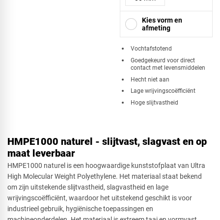
Kies vorm en
afmeting
​Vochtafstotend
Goedgekeurd voor direct
contact met levensmiddelen
Vierkant
Hecht niet aan
Lage wrijvingscoëfficiënt
Hoge slijtvastheid
Driehoek
HMPE1000 naturel - slijtvast, slagvast en op
maat leverbaar
Rechthoek
HMPE1000 naturel is een hoogwaardige kunststofplaat van Ultra
High Molecular Weight Polyethylene. Het materiaal staat bekend
om zijn uitstekende slijtvastheid, slagvastheid en lage
wrijvingscoëfficiënt, waardoor het uitstekend geschikt is voor
Ovaal
industrieel gebruik, hygiënische toepassingen en
machineonderdelen. Het materiaal is extreem taai en vormvast,